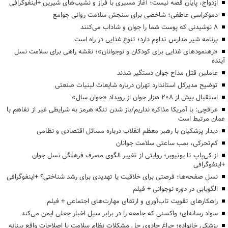
ازدواج، پایان قصه نیست؛ آغاز مسیری با فراز و نشیب‌های شیرین +اینفوگرافی
دموکراسی عاطفی؛ شاخصی برای سنجش سلامت روانی جوامع
۸ نوشیدنی که پوست شما را جوان و شاداب می‌کنند
برنامه شیر مدارس تداوم دارد؛ تنوع غذایی در راه است
«رهنمودهای غذایی برای کودکان و نوجوانان»؛ نقشه راهی برای سلامت نسل
آینده
عاملین قتل مداح جوان دستگیر شدند
توضیح مدیرکل استاندارد تهران درباره شایعات لبنیات صنعتی
استقبال بیش از ۲۰۸ هزار جوان از رویداد «جوان سال»
عراقچی: با آمریکا مذاکره نداریم/باز شدن تنگه هرمز به شرایطی غیر از تفاهم با
عمان مرتبط است
دیدار پزشکیان با رهبر معظم انقلاب درباره مسائل اقتصادی و نظامی
کم‌تحرکی، بمب ساعتی سلامت جوانان
از کی‌پاپ تا یوتیوبر؛ روایتی از تغییر الگوی مصرف فرهنگی نسل جوان
+اینفوگرافی
نسل صفحه‌ها؛ فرصتی برای خلاقیت یا تهدیدی برای رشد شناختی؟ +اینفوگرافی
الگویابی در دوره نوجوانی + فیلم
راهکارهای تقویت تاب‌آوری و ارتقای مهارت‌های اجتماعی + فیلم
سواد رسانه‌ای؛ واکسنی که جامعه را در برابر سیل اخبار جعلی ایمن می‌کند
پزشکی خانواده؛ چراغ جادوی حل مشکلات نظام سلامت یا اصلاحات واقع بینانه