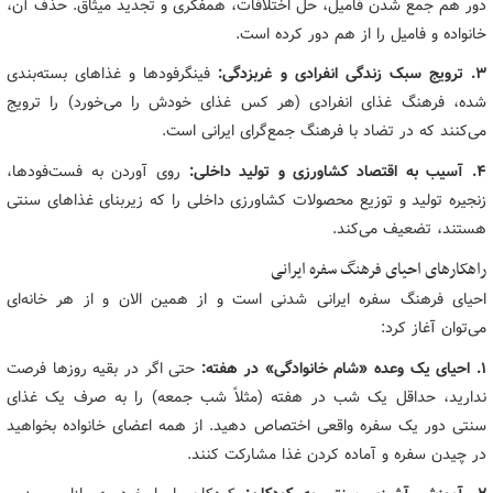
دور هم جمع شدن فامیل، حل اختلافات، همفکری و تجدید میثاق. حذف آن،
خانواده و فامیل را از هم دور کرده است.
۳. ترویج سبک زندگی انفرادی و غربزدگی:
فینگرفودها و غذاهای بسته‌بندی
شده، فرهنگ غذای انفرادی (هر کس غذای خودش را می‌خورد) را ترویج
می‌کنند که در تضاد با فرهنگ جمع‌گرای ایرانی است.
۴. آسیب به اقتصاد کشاورزی و تولید داخلی:
روی آوردن به فست‌فودها،
زنجیره تولید و توزیع محصولات کشاورزی داخلی را که زیربنای غذاهای سنتی
هستند، تضعیف می‌کند.
راهکارهای احیای فرهنگ سفره ایرانی
احیای فرهنگ سفره ایرانی شدنی است و از همین الان و از هر خانه‌ای
می‌توان آغاز کرد:
۱. احیای یک وعده «شام خانوادگی» در هفته:
حتی اگر در بقیه روزها فرصت
ندارید، حداقل یک شب در هفته (مثلاً شب جمعه) را به صرف یک غذای
سنتی دور یک سفره واقعی اختصاص دهید. از همه اعضای خانواده بخواهید
در چیدن سفره و آماده کردن غذا مشارکت کنند.