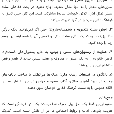
۲. آموزش آشپزی سنتی به کودکان:
کودکان را با خود به بازار ببرید و
سبزی‌های معطر را به آنها نشان دهید. اجازه دهید در پخت غذاهای ساده
سنتی (مثل آش، کوکو، خورشت ساده) مشارکت کنند. این کار، حس تعلق به
فرهنگ غذایی خود را در آنها تقویت می‌کند.
۳. احیای سنت «نذری» و «همسایه‌داری»:
حتی اگر نمی‌توانید دیگ بزرگی
غذا بپزید، با پخت یک غذای ساده سنتی و تقسیم آن با همسایه، این رسم
زیبا را زنده کنید.
۴. حمایت از رستوران‌های سنتی و بومی:
به جای رستوران‌های فست‌فود،
گاهی خانواده را به یک رستوران معروف و معتبر سنتی ببرید تا طعم واقعی
غذاهای ایرانی را بچشند.
۵. بازنگری در تبلیغات رسانه ملی:
رسانه‌ها می‌توانند با ساخت برنامه‌های
جذاب در مورد آشپزی سنتی، آداب سفره و خواص درمانی غذاهای محلی،
ذائقه عمومی را به سمت فرهنگ غذایی خودمان سوق دهند.
جمع‌بندی
سفره ایرانی فقط یک محل برای صرف غذا نیست؛ یک متن فرهنگی است که
هویت، باورها، آداب و روابط اجتماعی ما در آن نقش بسته است. کمرنگ