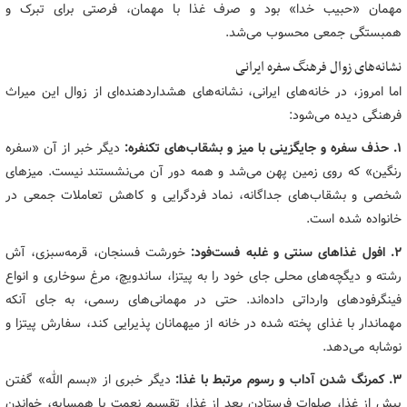
مهمان «حبیب خدا» بود و صرف غذا با مهمان، فرصتی برای تبرک و
همبستگی جمعی محسوب می‌شد.
نشانه‌های زوال فرهنگ سفره ایرانی
اما امروز، در خانه‌های ایرانی، نشانه‌های هشداردهنده‌ای از زوال این میراث
فرهنگی دیده می‌شود:
۱. حذف سفره و جایگزینی با میز و بشقاب‌های تکنفره:
دیگر خبر از آن «سفره
رنگین» که روی زمین پهن می‌شد و همه دور آن می‌نشستند نیست. میزهای
شخصی و بشقاب‌های جداگانه، نماد فردگرایی و کاهش تعاملات جمعی در
خانواده شده است.
۲. افول غذاهای سنتی و غلبه فست‌فود:
خورشت فسنجان، قرمه‌سبزی، آش
رشته و دیگچه‌های محلی جای خود را به پیتزا، ساندویچ، مرغ سوخاری و انواع
فینگرفودهای وارداتی داده‌اند. حتی در مهمانی‌های رسمی، به جای آنکه
مهماندار با غذای پخته شده در خانه از میهمانان پذیرایی کند، سفارش پیتزا و
نوشابه می‌دهد.
۳. کمرنگ شدن آداب و رسوم مرتبط با غذا:
دیگر خبری از «بسم الله» گفتن
پیش از غذا، صلوات فرستادن بعد از غذا، تقسیم نعمت با همسایه، خواندن