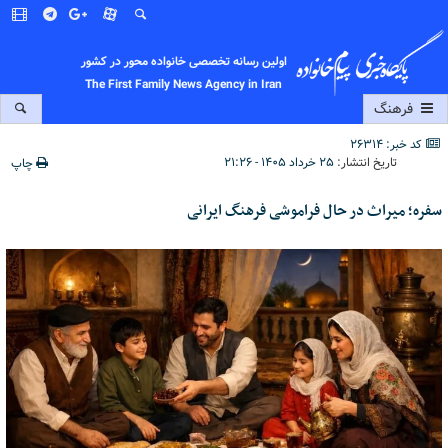
اولین رسانه تخصصی خانواده محور در کشور
The First Family News Agency in Iran
فرهنگ
کد خبر: 26314
تاریخ انتشار:
۲۵ خرداد ۱۴۰۵ - ۲۱:۲۶
چاپ
سفره؛ میراث در حال فراموشی فرهنگ ایرانی