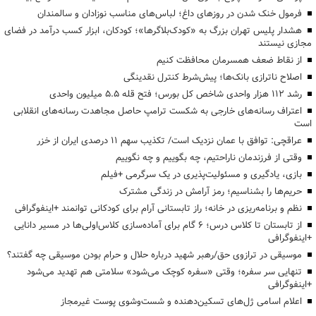
فرمول خنک شدن در روزهای داغ؛ لباس‌های مناسب نوزادان و سالمندان
هشدار پلیس تهران بزرگ به «کودک‌بلاگرها»؛ کودکان، ابزار کسب درآمد در فضای
مجازی نیستند
از نقاط ضعف همسرمان محافظت کنیم
اصلاح ناترازی بانک‌ها؛ پیش‌شرط کنترل نقدینگی
رشد ۱۱۲ هزار واحدی شاخص کل بورس؛ فتح قله ۵.۵ میلیون واحدی
اعتراف رسانه‌های خارجی به شکست ترامپ حاصل مجاهدت رسانه‌های انقلابی
است
عراقچی: توافق با عمان نزدیک است/ تکذیب سهم ۱۱ درصدی ایران از خزر
وقتی از فرزندمان ناراحتیم، چه بگوییم و چه نگوییم
بازی، یادگیری و مسئولیت‌پذیری در یک سرگرمی +فیلم
حریم‌ها را بشناسیم؛ رمز آرامش در زندگی مشترک
نظم و برنامه‌ریزی در خانه؛ راز تابستانی آرام برای کودکانی توانمند +اینفوگرافی
از تابستان تا کلاس درس؛ ۶ گام برای آماده‌سازی کلاس‌اولی‌ها در مسیر دانایی
+اینفوگرافی
موسیقی در ترازوی حق/رهبر شهید درباره حلال و حرام بودن موسیقی چه گفتند؟
تنهایی سر سفره؛ وقتی «سفره کوچک می‌شود» سلامتی هم تهدید می‌شود
+اینفوگرافی
اعلام اسامی ژل‌های تسکین‌دهنده و شست‌وشوی پوست غیرمجاز