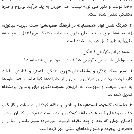
«خدا قوت» و «نور علی نور» نیست. غذا خوردن به یک فرآیند بی‌روح و صرفاً
مکانیکی تبدیل شده است.
۴. کمرنگ شدن نهاد «همسایه» در فرهنگ همبخشی:
سنت دیرینه «پاتوق»
(همسایه‌ها برای صرف غذای نذری به خانه یکدیگر می‌رفتند) و «چلیله»
تقریباً به طور کامل فراموش شده است.
ریشه‌های این دگرگونی فرهنگی
چه عواملی باعث این دگرگونی شگرف در سفره ایرانی شده است؟
۱. تغییر سبک زندگی و مشغله‌های شهری:
زندگی ماشینی و افزایش ساعات
کار، فرصت پخت و پز طولانی و سنتی را از خانواده‌ها گرفته است. فست‌فودها
به دلیل سرعت و سهولت، به گزینه‌ی وسوسه‌انگیزی برای والدین پرمشغله
تبدیل شده‌اند.
۲. تبلیغات گسترده فست‌فودها و تأثیر بر ذائقه کودکان:
تبلیغات رنگارنگ و
جذاب برندهای فست‌فود، ذائقه کودکان را به سمت طعم‌های یکسان و شور
(همان مزه‌ای که بعد از چند دقیقه فراموش می‌شود) سوق داده و آنها را از
طعم‌های پیچیده و متنوع غذاهای سنتی دور کرده است.