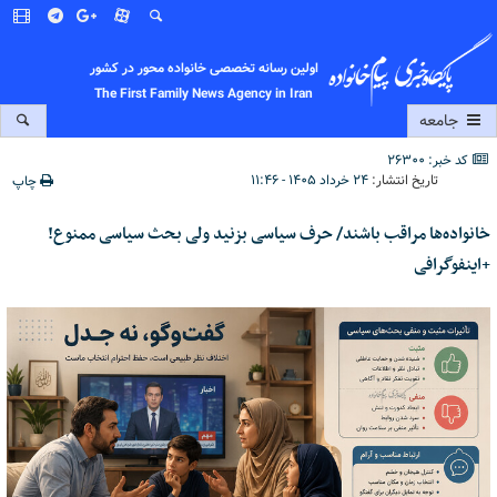
اولین رسانه تخصصی خانواده محور در کشور
The First Family News Agency in Iran
جامعه
کد خبر: 26300
تاریخ انتشار:
۲۴ خرداد ۱۴۰۵ - ۱۱:۴۶
چاپ
خانواده‌ها مراقب باشند/ حرف سیاسی بزنید ولی بحث سیاسی ممنوع!
+اینفوگرافی