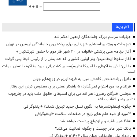
9 + 8 =
آخرین‌ها
جزئیات مراسم بزرگ جاماندگان اربعین اعلام شد
تمهیدات و ویژه برنامه‌های شهرداری برای پیاده روی جاماندگان اربعین در تهران
آغاز برنامه ملی پزشکی خانواده در ۲۰ شهر فاز دوم با حضور «پزشکیان»
آغاز سقوط اینفانتینو/ ولز اولین کشوری که حمایتش را از رئیس فیفا پس گرفت
بقایی: الان مذاکره‌ای با آمریکا نداریم/مسیر کشتیرانی مورد مذاکره با عمان موقت
است
دلایل روانشناختی کاهش میل به فرزندآوری در زوج‌های جوان
فرزندم به من احترام نمی‌گذارد؛ ۵ راهکار عملی برای معکوس کردن این رفتار
مجلس خبرگان رهبری: هر اقدامی برای استیفای حقوق ملت باید در چارچوب
تدابیر رهبر انقلاب باشد
چگونه اینفلوئنسرها به الگوی نسل جدید تبدیل شدند؟ +اینفوگرافی
3مورد از شبه علم های رایج در صفحات سلامت +اینفوگرافی
۴۵۰ هزار فقره وام ازدواج پرداخت خواهد شد
بانک شیر مادر چیست و چگونه فعالیت می‌کند؟
رویداد ملی «انتخاب جوان سال ۱۴۰۴» +اینفوگرافی