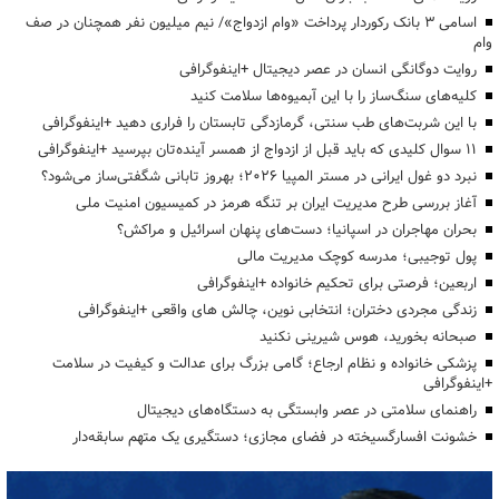
اسامی ۳ بانک رکوردار پرداخت «وام ازدواج»/ نیم میلیون نفر همچنان در صف
وام
روایت دوگانگی انسان در عصر دیجیتال +اینفوگرافی
کلیه‌های سنگ‌ساز را با این آبمیوه‌ها سلامت کنید
با این شربت‌های طب سنتی، گرمازدگی تابستان را فراری دهید +اینفوگرافی
۱۱ سوال کلیدی که باید قبل از ازدواج از همسر آینده‌تان بپرسید +اینفوگرافی
نبرد دو غول ایرانی در مستر المپیا ۲۰۲۶؛ بهروز تابانی شگفتی‌ساز می‌شود؟
آغاز بررسی طرح مدیریت ایران بر تنگه هرمز در کمیسیون امنیت ملی
بحران مهاجران در اسپانیا؛ دست‌های پنهان اسرائیل و مراکش؟
پول توجیبی؛ مدرسه کوچک مدیریت مالی
اربعین؛ فرصتی برای تحکیم خانواده +اینفوگرافی
زندگی مجردی دختران؛ انتخابی نوین، چالش های واقعی +اینفوگرافی
صبحانه بخورید، هوس شیرینی نکنید
پزشکی خانواده و نظام ارجاع؛ گامی بزرگ برای عدالت و کیفیت در سلامت
+اینفوگرافی
راهنمای سلامتی در عصر وابستگی به دستگاه‌های دیجیتال
خشونت افسارگسیخته در فضای مجازی؛ دستگیری یک متهم سابقه‌دار