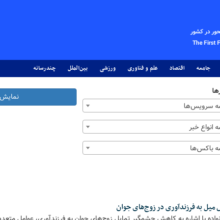
حور در کشور
The First 
جامعه
اقتصاد
علم و فناوری
ورزشی
بین‌الملل
چندرسانه
ها
نمایش 
 سرویس‌ها
 انواع خبر
 باکس‌ها
 میل به فرزندآوری در زوج‌های جوان
ده با اشاره به کاهش چشمگیر تمایل زوج‌های جوان به فرزندآوری، عوامل متعد