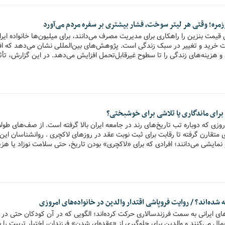
مره؛ وقتی هر لیتر سوخت، فشار بیشتری بر سفره مردم می‌آورد
قیمت بنزین را راهکاری برای مدیریت مصرف می‌دانند، برای میلیون‌ها خانواده ایر
 خرید و تغییر در سبک زندگی است. پژوهش‌های بین‌المللی نشان می‌دهد که ا
و هزینه‌های زندگی را تا سطوح غیرقابل‌تحمل افزایش می‌دهد. در این گزارش، تأث
مردم بررسی شده است.
برای ماندگاری یا تلاشی برای خوشبختی؟
۵///۱۴۰۵است؛ روزی که دوباره تب تاریخ‌های رند در جامعه ایران بالا گرفته است. از صف‌های
ی متقارن گرفته تا رقابت برای ثبت نوبت عقد در روزهای لاکچری . روانشناسان این 
یشی می‌دانند؛ افرادی که برای «لاکچری» بودن تاریخ، حتی سلامت نوزاد یا هزینه
بررسی علل، پیامدها و ابعاد این پدیده اجتماعی در روزی می‌پردازد که بسیاری آن ر
نه شده‌اند؟ / روایت فروپاشی اقتدار والدین در خانواده‌های امروزی
واده‌های ایرانی به سمت فرزندسالاری حرکت کرده‌اند؛ الگویی که در آن کودکان حتی در 
ال می‌کنند و والدین برای جلوگیری از «عقده‌ای شدن» فرزندان، اختیار تربیت را به