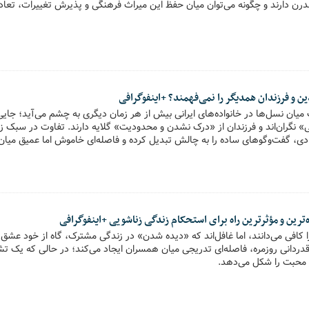
رن دارند و چگونه می‌توان میان حفظ این میراث فرهنگی و پذیرش تغییرات، تعادل 
ین و فرزندان همدیگر را نمی‌فهمند؟ +اینفوگرافی
یان نسل‌ها در خانواده‌های ایرانی بیش از هر زمان دیگری به چشم می‌آید؛ جایی 
ی» نگران‌اند و فرزندان از «درک نشدن و محدودیت» گلایه دارند. تفاوت در سبک 
ی، گفت‌وگوهای ساده را به چالش تبدیل کرده و فاصله‌ای خاموش اما عمیق میان ا
تر از همیشه مطرح است: چرا والدین و فرزندان دیگر زبان مشترکی برای فهم یکدی
ترین و مؤثرترین راه برای استحکام زندگی زناشویی +اینفوگرافی
ا کافی می‌دانند، اما غافل‌اند که «دیده شدن» در زندگی مشترک، گاه از خود عشق
دردانی روزمره، فاصله‌ای تدریجی میان همسران ایجاد می‌کند؛ در حالی که یک ت
از محبت را شکل می‌دهد.