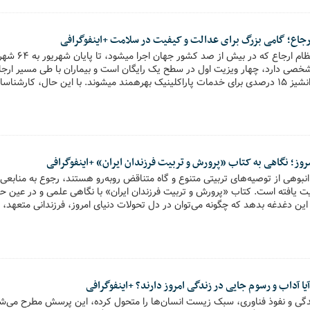
ارجاع؛ گامی بزرگ برای عدالت و کیفیت در سلامت +اینفوگرافی
برنامه پزشکی خانوا
خصی دارد، چهار ویزیت اول در سطح یک رایگان است و بیماران با طی مسیر ارجا
برای خدمات بستری و فرانشیز ۱۵ درصدی برای خدمات پاراکلینیک بهرهمند میشوند. با این حال، کار
د فرهنگسازی، صبر و پیگیری مستمر است.
مروز؛ نگاهی به کتاب «پرورش و تربیت فرزندان ایران» +اینفوگرافی
 انبوهی از توصیه‌های تربیتی متنوع و گاه متناقض روبه‌رو هستند، رجوع به منابعی
 یافته است. کتاب «پرورش و تربیت فرزندان ایران» با نگاهی علمی و در عین حال
ین دغدغه بدهد که چگونه می‌توان در دل تحولات دنیای امروز، فرزندانی متعهد، 
یا آداب و رسوم جایی در زندگی امروز دارند؟ +اینفوگرافی
گی و نفوذ فناوری، سبک زیست انسان‌ها را متحول کرده، این پرسش مطرح می‌ش