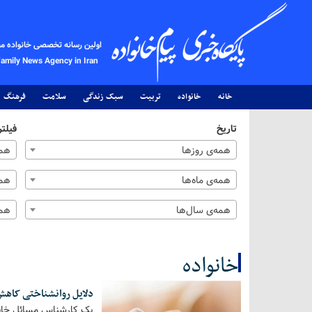
اولین رسانه تخصصی خانواده م
Family News Agency in Iran
خانه
خانواده
تربیت
سبک زندگی
سلامت
فرهنگ
تاریخ
فیلتر
همه‌ی روزها
همه
همه‌ی ماه‌ها
همه
همه‌ی سال‌ها
همه
خانواده
دلایل روانشناختی کاهش
کل اخبار:1838
یک کارشناس مسائل خانوا