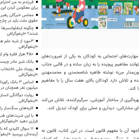
برای معکوس کردن این ر
مجلس خبرگان رهبری:
حقوق ملت باید در چارچو
چگونه اینفلوئنسرها 
شدند؟ +اینفوگرافی
3مورد از شبه علم 
+اینفوگرافی
۴۵۰ هزار فقره وام ازدواج پرداخت خواهد شد
 مهارت‌های اجتماعی به کودکان به یکی از ضرورت‌های
بانک شیر مادر چیست
انند مفاهیم پیچیده را به زبان ساده و در قالبی جذاب
قانون‌مدار من» نوشته طاهره شاه‌محمدی و محمدمهدی
+اینفوگرافی
ه و تلاش دارد کودکان بالای هفت سال را با مفاهیم
اسامی ۳ بانک ر
میلیون نفر همچنان در
 کند.
روایت دوگانگی انسان
ه‌گیری از ساختار آموزشی، سرگرم‌کننده، تلاش می‌کند
+اینفوگرافی
ه‌ای مشارکتی، دیداری و عملی برای کودک تبدیل کند.
کلیه‌های سنگ‌ساز را 
با این شربت‌های طب 
فراری دهید +اینفوگرافی
۱۱ سوال کلیدی که با
اجهه آن با مفهوم قانون است. در این کتاب، قانون نه
آینده‌تان بپرسید +اینفو
ن بخشی از زندگی روزمره معرفی می‌شود؛ بخشی که کودک