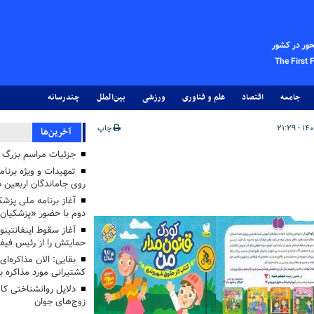
حور در کشور
The First 
جامعه
اقتصاد
علم و فناوری
ورزشی
بین‌الملل
چندرسانه
چاپ
آخرین‌ها
جزئیات مراسم بزرگ ج
تمهیدات و ویژه برنام
روی جاماندگان اربعین د
دوم با حضور «پزشکیان
آغاز سقوط اینفانتینو
حمایتش را از رئیس فی
بقایی: الان مذاکره‌ای
کشتیرانی مورد مذاکره 
دلایل روانشناختی کا
زوج‌های جوان