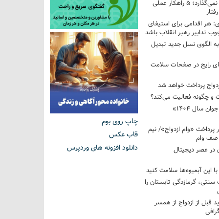
فرزندم به من احترام نمی‌گذارد؛ ۵ راهکار عملی
فتار
 هر اقدامی برای استیفای
ب تدابیر رهبر انقلاب باشد
به الگوی نسل جدید تبدیل
های رایج در صفحات سلامت
 و چگونه فعالیت می‌کند؟
رویداد ملی «انتخاب جوان سال ۱۴۰۴»
چاپ روی بوم
کوردار پرداخت «وام ازدواج»/ نیم
قاب عکس
 صف وام
دانلود افزونه های وردپرس
 در عصر دیجیتال
با این آبمیوه‌ها سلامت کنید
سنتی، گرمازدگی تابستان را
ید قبل از ازدواج از همسر
گرافی