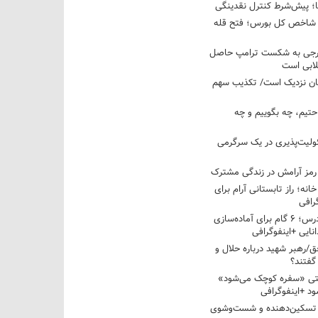
ها؛ پیش‌شرط کنترل نقدینگی
واحدی شاخص کل بورس؛ فتح قله
خارجی به شکست ترامپ حاصل
لابی است
مان نزدیک است/ تکذیب سهم
احتیم، چه بگوییم و چه
ولیت‌پذیری در یک سرگرمی
 رمز آرامش در زندگی مشترک
خانه؛ راز تابستانی آرام برای
رافی
از تابستان تا کلاس درس؛ ۶ گام برای آماده‌سازی
نایی +اینفوگرافی
/رهبر شهید درباره حلال و
گفتند؟
قتی «سفره کوچک می‌شود»
د +اینفوگرافی
 تسکین‌دهنده و شست‌وشوی