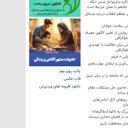
اکره نداریم/باز شدن تنگه
 تفاهم با عمان مرتبط است
ر معظم انقلاب درباره مسائل
ی سلامت جوانان
؛ روایتی از تغییر الگوی مصرف
فوگرافی
 برای خلاقیت یا تهدیدی
فوگرافی
انی + فیلم
‌آوری و ارتقای مهارت‌های
چاپ روی بوم
ی که جامعه را در برابر سیل
قاب عکس
دانلود افزونه های وردپرس
غ جادوی حل مشکلات نظام
بینانه
وزهای داغ؛ لباس‌های
دان
رگ به «کودک‌بلاگرها»؛
مد در فضای مجازی نیستند
ان محافظت کنیم