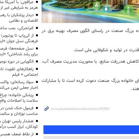
عراقچی: با آمریکا مذ
هرمز به شرایطی غیر از
دیدار پزشکیان با رهب
اقتصادی و نظامی
کم‌تحرکی، بمب ساعت
اده بزرگ صنعت در راستای الگوی مصرف بهینه برق در
از کی‌پاپ تا یوتیوبر
فرهنگی نسل جوان +این
نسل صفحه‌ها؛ فرصتی
قدرت در تولید و شکوفایی ملی است.
برای رشد شناختی؟ +این
کاهش هدررفت منابع، با محوریت مدیریت مصرف آب،
الگویابی در دوره نوجو
راهکارهای تقویت تاب
اجتماعی + فیلم
ای خانواده بزرگ صنعت دعوت کرده است تا با مشارکت
سواد رسانه‌ای؛ واکسن
اخبار جعلی ایمن می‌کند
ند.
پزشکی خانواده؛ چرا
سلامت یا اصلاحات واقع 
فرمول خنک شدن در ر
مناسب نوزادان و سالمن
هشدار پلیس تهران بز
کودکان، ابزار کسب درآ
از نقاط ضعف همسرم