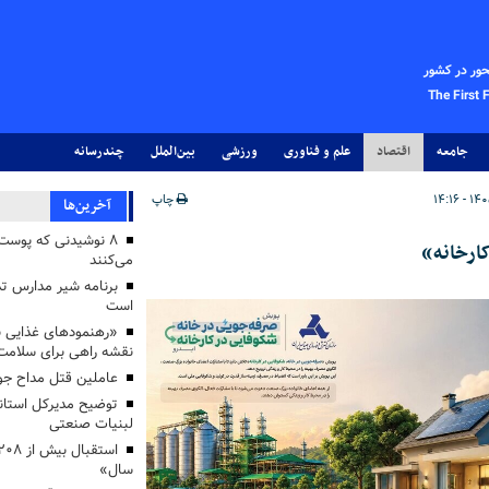
حور در کشور
The First 
جامعه
اقتصاد
علم و فناوری
ورزشی
بین‌الملل
چندرسانه
چاپ
آخرین‌ها
۸ نوشیدنی که پوست
ارخانه»
می‌کنند
برنامه شیر مدارس تدا
است
«رهنمودهای غذایی بر
نقشه راهی برای سلامت
عاملین قتل مداح جو
توضیح مدیرکل استاند
لبنیات صنعتی
سال»