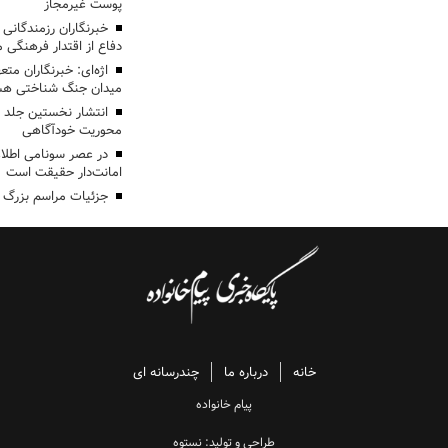
پوست غیرمجاز
خبرنگاران رزمندگانی
دفاع از اقتدار فرهنگی
اژه‌ای: خبرنگاران مت
میدان جنگ شناختی هس
انتشار نخستین جلد ا
محوریت خودآگاهی
در عصر سونامی اطلا
امانت‌دار حقیقت است
جزئیات مراسم بزرگ ج
خانه
درباره ما
چندرسانه ای
پیام خانواده
طراحی و تولید: نستوه