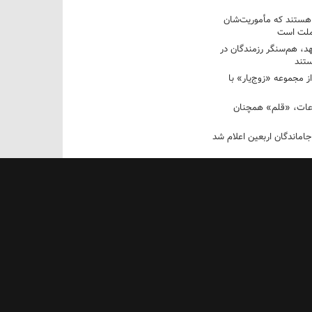
 هستند که مأموریت‌شان
 ملت است
عهد، هم‌سنگر رزمندگان در
تند
ز مجموعه «زوج‌یار» با
عات، «قلم» همچنان
اماندگان اربعین اعلام شد