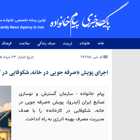
اولین رسانه تخصصی خانواده م
Family News Agency in Iran
خانه
خانواده
تربیت
سبک زندگی
سلامت
فرهنگ
کد خبر: 26285
تاریخ انتشار:
۲۳ خرداد ۱۴۰۵ - ۱۴:۱۶
اجرای پویش «صرفه جویی در خانه، شکوفایی در ک
پیام خانواده - سازمان گسترش و نوسازی
صنایع ایران (ایدرو)، پویش «صرفه جویی در
خانه، شکوفایی در کارخانه» را با هدف
مدیریت مصرف بهینه انرژی به راه انداخت.