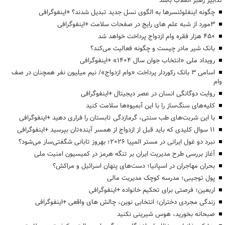
تدابیر رهبر انقلاب باشد
چگونه اینفلوئنسرها به الگوی نسل جدید تبدیل شدند؟ +اینفوگرافی
3مورد از شبه علم های رایج در صفحات سلامت +اینفوگرافی
۴۵۰ هزار فقره وام ازدواج پرداخت خواهد شد
بانک شیر مادر چیست و چگونه فعالیت می‌کند؟
رویداد ملی «انتخاب جوان سال ۱۴۰۴» +اینفوگرافی
اسامی ۳ بانک رکوردار پرداخت «وام ازدواج»/ نیم میلیون نفر همچنان در صف
وام
روایت دوگانگی انسان در عصر دیجیتال +اینفوگرافی
کلیه‌های سنگ‌ساز را با این آبمیوه‌ها سلامت کنید
با این شربت‌های طب سنتی، گرمازدگی تابستان را فراری دهید +اینفوگرافی
۱۱ سوال کلیدی که باید قبل از ازدواج از همسر آینده‌تان بپرسید +اینفوگرافی
نبرد دو غول ایرانی در مستر المپیا ۲۰۲۶؛ بهروز تابانی شگفتی‌ساز می‌شود؟
آغاز بررسی طرح مدیریت ایران بر تنگه هرمز در کمیسیون امنیت ملی
بحران مهاجران در اسپانیا؛ دست‌های پنهان اسرائیل و مراکش؟
پول توجیبی؛ مدرسه کوچک مدیریت مالی
اربعین؛ فرصتی برای تحکیم خانواده +اینفوگرافی
زندگی مجردی دختران؛ انتخابی نوین، چالش های واقعی +اینفوگرافی
صبحانه بخورید، هوس شیرینی نکنید