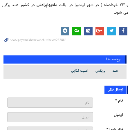
و ۲۳ خردادماه ) در شهر ایندورا در ایالت
مادیهاپرادش
در کشور هند برگزار
می شود.
برچسب‌ها
هند
بریکس
امنیت غذایی
ارسال نظر
نام *
ایمیل
نظر شما *