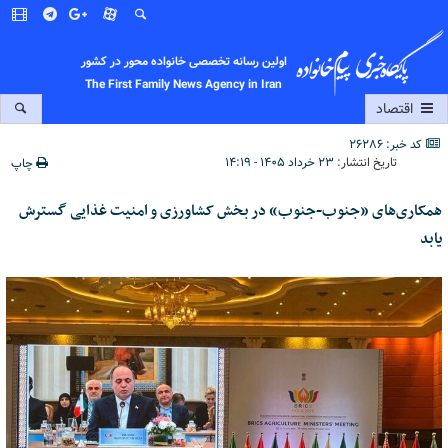
اولین رسانه تخصصی خانواده محور در کشور
The First Family News Agency in Iran
اقتصاد
کد خبر: 26286
تاریخ انتشار:
۲۳ خرداد ۱۴۰۵ - ۱۴:۱۹
چاپ
همکاری‌های «جنوب-جنوب» در بخش کشاورزی و امنیت غذایی گسترش
یابد