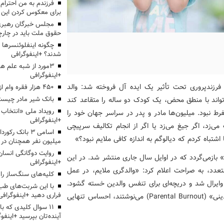
برای معکوس کردن این ر
مجلس خبرگان رهبری:
حقوق ملت باید در چارچو
چگونه اینفلوئنسرها 
شدند؟ +اینفوگرافی
3مورد از شبه علم 
+اینفوگرافی
رزندپروری تحت تأثیر یک ایده آل فروخته شد: والد
۴۵۰ هزار فقره وام ازدواج پرداخت خواهد شد
تواند با منطق محض، یک کودک دو ساله را متقاعد کند
بانک شیر مادر چیست
ط نبود. میلیون‌ها مادر و پدر در سراسر جهان خود را
+اینفوگرافی
ی‌زد، اگر جیغ می‌زد یا اگر از انجام تکالیف سرپیچی
اسامی ۳ بانک ر
شتباه کردم که دیالوگم به اندازه کافی ملایم نبود؟»
میلیون نفر همچنان در
روایت دوگانگی انسان
ن» بازمی‌گردد که در اوایل سال جاری منتشر شد. در این
+اینفوگرافی
تعدد، به صراحت اعلام کرد: «والدگری ملایم، در عمل
کلیه‌های سنگ‌ساز را 
رال شد و دریچه‌ای برای تنفس والدین خسته گشود.
با این شربت‌های طب 
فراری دهید +اینفوگرافی
ناگهان، مادرانی که در صفحات مجازی خود از «سوختگی والدینی» (Parental Burnout) می‌نوشتند، احساس تنهایی
۱۱ سوال کلیدی که با
آینده‌تان بپرسید +اینفو