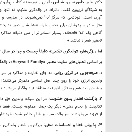
به شیکاگو تریبون گفت: «افراط در والدگری ملایم، نه تنها و
آورده است. کودکانی که هرگز "نه" نمی‌شنوند، در مدرسه و
مثل مادر و پدرشان برای تحمل خواسته‌هایشان صبر ندارد.» دک
گاهی یک "نه" قاطعانه، بسیار انسانی‌تر از سی دقیقه مذاکر
تحقیر همراه نباشد.»
اما ویژگی‌های «والدگری ترکیبی» دقیقاً چیست و چرا در سال ۲۰۲۶ اینقدر محبوب شده است؟
بر اساس تحلیل‌های سایت معتبر «Verywell Family»، والدگری ترکیبی سه ویژگی کلیدی دارد:
۱. صرفه‌جویی در انرژی روانی:
به جای نظارت و مذاکره بر سر ه
والدین انرژی خود را روی چند اصل اساسی متمرکز می‌کنند: ام
پوشیدن، به هم ریختگی اتاق) به منطقه آزاد واگذار می‌شود ت
۲. بازگشت اقتدار بدون خشونت:
در این سبک، والدین حق دارند
تکالیفت را انجام دهی» دیگر یک جمله ممنوعه نیست. فقط کاف
از فرزند می‌خواهند سر وقت سر میز شام حاضر شود، خودشان 
۳. پذیرش خطا و احساسات منفی:
بزرگترین شعار والدگری تر