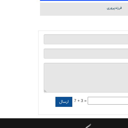
فرزندپروری
7 + 3 =