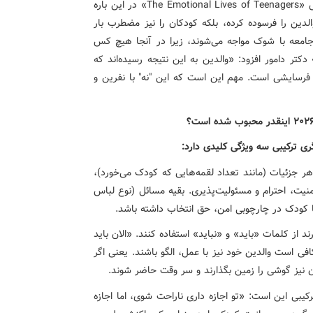
دکتر «لیزا دامور»، روانشناس بالینی و نویسنده کتاب پرفروش «The Emotional Lives of Teenagers» در این باره
الدین را فرسوده کرده، بلکه کودکان را نیز مضطرب بار
 جامعه با شوک مواجه می‌شوند، زیرا در آنجا هیچ کس
تر دامور افزود: «والدین به این نتیجه رسیده‌اند که
ه فرسایشی است. مهم این است که این "نه" با نفرین و
ر جزئیات (مانند تعداد لقمه‌هایی که کودک می‌خورد)،
نیت، احترام و مسئولیت‌پذیری. بقیه مسائل (نوع لباس
ا کودک در چارچوبی امن، حق انتخاب داشته باشد.
 از کلمات «باید» و «نباید» استفاده کنند. «الان باید
ی است والدین خود نیز با عمل، الگو باشند. یعنی اگر
نیز گوشی را زمین بگذارند و سر وقت حاضر شوند.
کیبی این است: «تو اجازه داری ناراحت شوی، اما اجازه