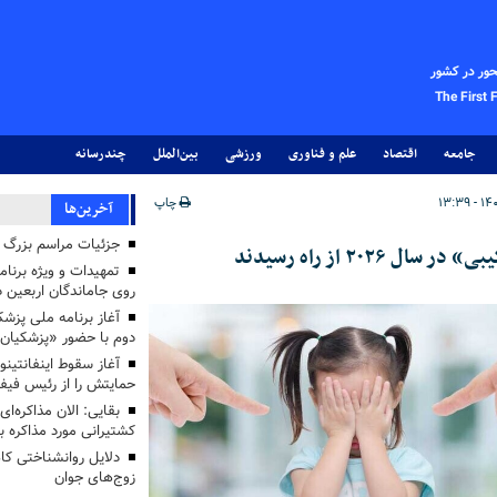
حور در کشور
The First 
جامعه
اقتصاد
علم و فناوری
ورزشی
بین‌الملل
چندرسانه
چاپ
آخرین‌ها
جزئیات مراسم بزرگ ج
۲۰ از راه رسیدند
تمهیدات و ویژه برنام
روی جاماندگان اربعین د
دوم با حضور «پزشکیان
آغاز سقوط اینفانتینو
حمایتش را از رئیس فی
بقایی: الان مذاکره‌ای
کشتیرانی مورد مذاکره 
دلایل روانشناختی کا
زوج‌های جوان