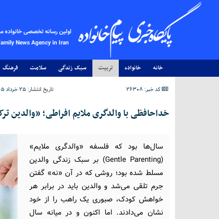
اولین رسانه تخصصی خانواده م
Family News Agency in Iran
خانه
خانواده
تربیت
سبک زندگی
سلامت
فرهنگ
کد خبر: 26308
تاریخ انتشار:
۲۵ خرداد ۱۴۰۵ - ۱۳:۳۹
خداحافظی با والدگری ملایم افراطی؛ «والدین ترکیبی» در سال ۲۶
سال‌ها بود که فلسفه «والدگری ملایم»
(Gentle Parenting) بر سبک زندگی والدین
مسلط شده بود؛ روشی که در آن «نه» گفتن
جرم تلقی می‌شد و والدین باید در برابر هر
خواهش کودک، صبوری یک راهب را از خود
نشان می‌دادند. اما اکنون و در میانه سال