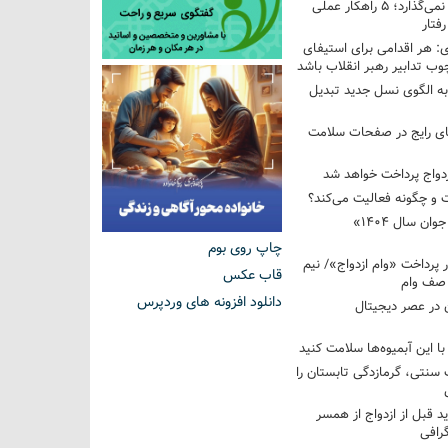
فرزندم به من احترام نمی‌گذارد؛ ۵ راهکار عملی
فتار
 هر اقدامی برای استیفای
ب تدابیر رهبر انقلاب باشد
به الگوی نسل جدید تبدیل
های رایج در صفحات سلامت
 و چگونه فعالیت می‌کند؟
رویداد ملی «انتخاب جوان سال ۱۴۰۴»
چاپ روی بوم
کوردار پرداخت «وام ازدواج»/ نیم
قاب عکس
 صف وام
دانلود افزونه های وردپرس
 در عصر دیجیتال
با این آبمیوه‌ها سلامت کنید
سنتی، گرمازدگی تابستان را
ید قبل از ازدواج از همسر
گرافی