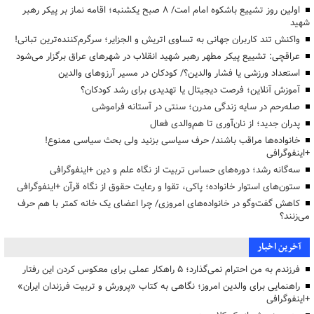
اولین روز تشییع باشکوه امام امت/ ۸ صبح یکشنبه؛ اقامه نماز بر پیکر رهبر
شهید
واکنش تند کاربران جهانی به تساوی اتریش و الجزایر؛ سرگرم‌کننده‌ترین تبانی!
عراقچی: تشییع پیکر مطهر رهبر شهید انقلاب در شهرهای عراق برگزار می‌شود
استعداد ورزشی یا فشار والدین؟/ کودکان در مسیر آرزوهای والدین
آموزش آنلاین؛ فرصت دیجیتال یا تهدیدی برای رشد کودکان؟
صله‌رحم در سایه زندگی مدرن؛ سنتی در آستانه فراموشی
پدران جدید؛ از نان‌آوری تا هم‌والدی فعال
خانواده‌ها مراقب باشند/ حرف سیاسی بزنید ولی بحث سیاسی ممنوع!
+اینفوگرافی
سه‌گانه رشد؛ دوره‌های حساس تربیت از نگاه علم و دین +اینفوگرافی
ستون‌های استوار خانواده؛ پاکی، تقوا و رعایت حقوق از نگاه قرآن +اینفوگرافی
کاهش گفت‌وگو در خانواده‌های امروزی/ چرا اعضای یک خانه کمتر با هم حرف
می‌زنند؟
آخرین اخبار
فرزندم به من احترام نمی‌گذارد؛ ۵ راهکار عملی برای معکوس کردن این رفتار
راهنمایی برای والدین امروز؛ نگاهی به کتاب «پرورش و تربیت فرزندان ایران»
+اینفوگرافی