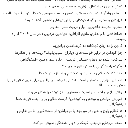
نقش مادران در انتقال ارزش‌های حسینی به فرزندان
از مامان‌بلاگر تا نظارت دیجیتال؛ نقض حریم خصوصی کودکان توسط خود والدین
فرزندان و محرم؛ چگونه کودکان را با ارزش‌های عاشورا آشنا کنیم؟
محرم؛ مدرسه عاشورایی برای تربیت نسل مقاوم
خداحافظی با والدگری ملایم افراطی؛ «والدین ترکیبی» در سال ۲۰۲۶ از راه
رسیدند
قانون را به زبان کودکانه به فرزندانمان بیاموزیم
چرا کودکان در برابر خواسته‌های دیگران آسیب‌پذیرند؟ ریشه‌ها و راهکارها
سه‌گانه رشد؛ دوره‌های حساس تربیت از نگاه علم و دین +اینفوگرافی
چگونه راست‌گویی را به کودکان بیاموزیم؟
چند تکنیک طلایی برای مدیریت خشم و لجبازی در کودکان
همدلی مهارتی اکتسابی است نه ذاتی / راهنمای والدین برای تربیت فرزندی با
هوش هیجانی بالا
وقتی بازی و احساس امنیت، معماری مغز کودک را شکل می‌دهد
آموزش خواندن و نوشتن به کودکان/ فرصت طلایی برای آینده فرزند شما
+اینفوگرافی
۵ خطای رایج والدین در مواجهه با نوجوانان/ از سخت‌گیری تا بی‌تفاوتی
+اینفوگرافی
حذف مرزهای تربیتی، کودک را دچار آشفتگی هویتی می‌کند