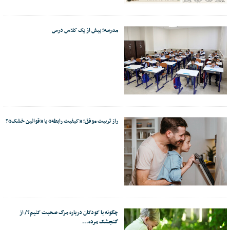
مدرسه؛ بیش از یک کلاس درس
راز تربیت موفق؛ «کیفیت رابطه» یا «قوانین خشک»؟
چگونه با کودکان درباره مرگ صحبت کنیم؟/ از
گنجشک مرده…