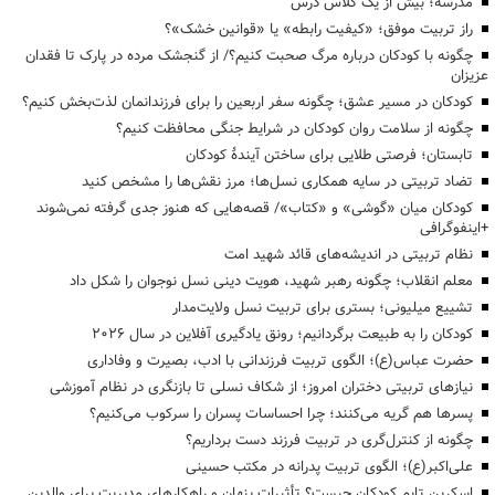
مدرسه؛ بیش از یک کلاس درس
راز تربیت موفق؛ «کیفیت رابطه» یا «قوانین خشک»؟
چگونه با کودکان درباره مرگ صحبت کنیم؟/ از گنجشک مرده در پارک تا فقدان
عزیزان
کودکان در مسیر عشق؛ چگونه سفر اربعین را برای فرزندانمان لذت‌بخش کنیم؟
چگونه از سلامت روان کودکان در شرایط جنگی محافظت کنیم؟
تابستان؛ فرصتی طلایی برای ساختن آیندهٔ کودکان
تضاد تربیتی در سایه همکاری نسل‌ها؛ مرز نقش‌ها را مشخص کنید
کودکان میان «گوشی» و «کتاب»/ قصه‌هایی که هنوز جدی گرفته نمی‌شوند
+اینفوگرافی
نظام تربیتی در اندیشه‌های قائد شهید امت
معلم انقلاب؛ چگونه رهبر شهید، هویت دینی نسل نوجوان را شکل داد
تشییع میلیونی؛ بستری برای تربیت نسل ولایت‌مدار
کودکان را به طبیعت برگردانیم؛ رونق یادگیری آفلاین در سال ۲۰۲۶
حضرت عباس(ع)؛ الگوی تربیت فرزندانی با ادب، بصیرت و وفاداری
نیازهای تربیتی دختران امروز؛ از شکاف نسلی تا بازنگری در نظام آموزشی
پسرها هم گریه می‌کنند؛ چرا احساسات پسران را سرکوب می‌کنیم؟
چگونه از کنترل‌گری در تربیت فرزند دست برداریم؟
علی‌اکبر(ع)؛ الگوی تربیت پدرانه در مکتب حسینی
اسکرین تایم کودکان چیست؟ تأثیرات پنهان و راهکارهای مدیریت برای والدین