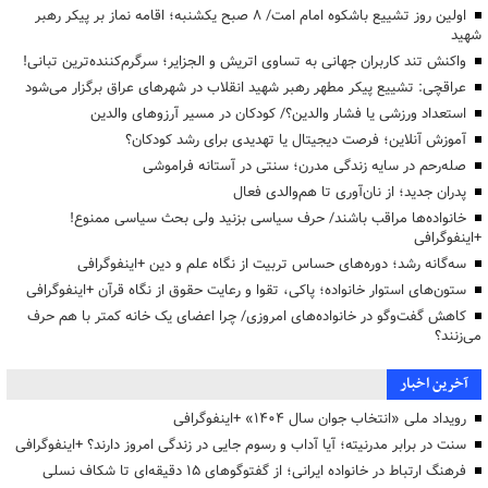
اولین روز تشییع باشکوه امام امت/ ۸ صبح یکشنبه؛ اقامه نماز بر پیکر رهبر
شهید
واکنش تند کاربران جهانی به تساوی اتریش و الجزایر؛ سرگرم‌کننده‌ترین تبانی!
عراقچی: تشییع پیکر مطهر رهبر شهید انقلاب در شهرهای عراق برگزار می‌شود
استعداد ورزشی یا فشار والدین؟/ کودکان در مسیر آرزوهای والدین
آموزش آنلاین؛ فرصت دیجیتال یا تهدیدی برای رشد کودکان؟
صله‌رحم در سایه زندگی مدرن؛ سنتی در آستانه فراموشی
پدران جدید؛ از نان‌آوری تا هم‌والدی فعال
خانواده‌ها مراقب باشند/ حرف سیاسی بزنید ولی بحث سیاسی ممنوع!
+اینفوگرافی
سه‌گانه رشد؛ دوره‌های حساس تربیت از نگاه علم و دین +اینفوگرافی
ستون‌های استوار خانواده؛ پاکی، تقوا و رعایت حقوق از نگاه قرآن +اینفوگرافی
کاهش گفت‌وگو در خانواده‌های امروزی/ چرا اعضای یک خانه کمتر با هم حرف
می‌زنند؟
آخرین اخبار
رویداد ملی «انتخاب جوان سال ۱۴۰۴» +اینفوگرافی
سنت در برابر مدرنیته؛ آیا آداب و رسوم جایی در زندگی امروز دارند؟ +اینفوگرافی
فرهنگ ارتباط در خانواده ایرانی؛ از گفتوگوهای ۱۵ دقیقه‌ای تا شکاف نسلی