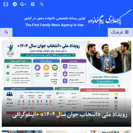
اولین رسانه تخصصی خانواده محور در کشور
The First Family News Agency in Iran
فرهنگ
رویداد ملی «انتخاب جوان سال ۱۴۰۴» +اینفوگرافی