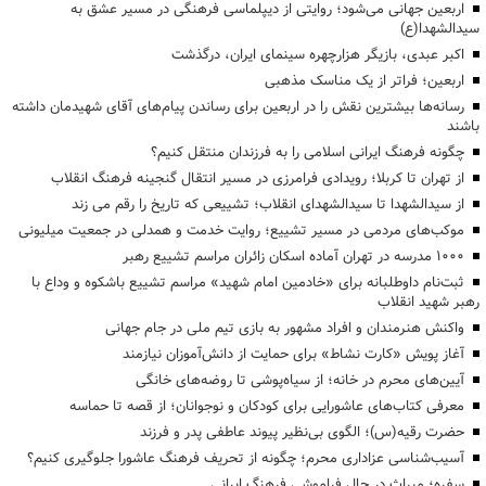
اربعین جهانی می‌شود؛ روایتی از دیپلماسی فرهنگی در مسیر عشق به
سیدالشهدا(ع)
اکبر عبدی، بازیگر هزارچهره سینمای ایران، درگذشت
اربعین؛ فراتر از یک مناسک مذهبی
رسانه‌ها بیشترین نقش را در اربعین برای رساندن پیام‌های آقای شهیدمان داشته
باشند
چگونه فرهنگ ایرانی اسلامی را به فرزندان منتقل کنیم؟
از تهران تا کربلا؛ رویدادی فرامرزی در مسیر انتقال گنجینه فرهنگ انقلاب
از سیدالشهدا تا سیدالشهدای انقلاب؛ تشییعی که تاریخ را رقم می زند
موکب‌های مردمی در مسیر تشییع؛ روایت خدمت و همدلی در جمعیت میلیونی
۱۰۰۰ مدرسه در تهران آماده اسکان زائران مراسم تشییع رهبر
ثبت‌نام داوطلبانه برای «خادمین امام شهید» مراسم تشییع باشکوه و وداع با
رهبر شهید انقلاب
واکنش هنرمندان و افراد مشهور به بازی تیم ملی در جام جهانی
آغاز پویش «کارت نشاط» برای حمایت از دانش‌آموزان نیازمند
آیین‌های محرم در خانه؛ از سیاه‌پوشی تا روضه‌های خانگی
معرفی کتاب‌های عاشورایی برای کودکان و نوجوانان؛ از قصه تا حماسه
حضرت رقیه(س)؛ الگوی بی‌نظیر پیوند عاطفی پدر و فرزند
آسیب‌شناسی عزاداری محرم؛ چگونه از تحریف فرهنگ عاشورا جلوگیری کنیم؟
سفره؛ میراث در حال فراموشی فرهنگ ایرانی