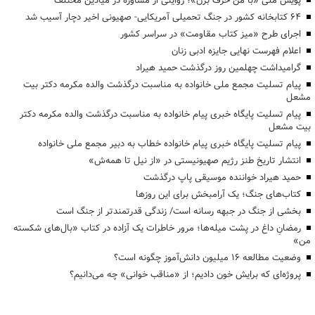
پویش ملی «با من حرف بزن»؛ روایتی از مشاوره در میادین مختلف
۶۴ کتابخانه کشور در جنگ تحمیلی آمریکایی- صهیونی اخیر دچار آسیب شد
اجرای طرح «میز کتاب مقاومت» در سراسر کشور
اعلام فهرست نهایی جایزه ادبی زنان
گرامیداشت چهلمین روز درگذشت حمید هیراد
پیام تسلیت مجمع ملی خانواده به مناسبت درگذشت والده مکرمه دکتر بیت
مشعل
پیام تسلیت پایگاه خبری پیام خانواده به مناسبت درگذشت والده مکرمه دکتر
بیت مشعل
پیام تسلیت پایگاه خبری پیام خانواده خطاب به دبیر مجمع ملی خانواده
انتشار تاریخ طنز رژیم صهیونیستی در «از نیل تا همه‌ش»
حمید هیراد خواننده موسیقی پاپ درگذشت
کتاب‌های جنگ؛ یک آرامبخش برای این روزها
بخشی از جنگ در جبهه رسانه است/ زندگی قدرتمندتر از جنگ است
رمضانِ داغ در پشت میله‌ها؛ مرور خاطرات یک آزاده در کتاب «بال‌های شکسته
من»
وضعیت مطالعه ۱۶ میلیون دانش‌آموز چگونه است؟
پروژه‌ای که برایش خون دادیم؛ از «مناقب خوانی» چه می‌دانیم؟