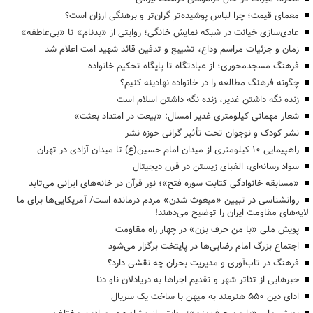
معمای قیمت؛ چرا لباس پوشیده‌تر گران‌تر و برهنگی ارزان است؟
عادی‌سازی خیانت در شبکه نمایش خانگی؛ روایتی از «بدنام» تا «بی‌عاطفه»
زمان و جزئیات مراسم وداع، تشییع و تدفین قائد شهید امت اعلام شد
فرهنگ مسجدمحوری؛ از عبادتگاه تا پایگاه تحکیم خانواده
چگونه فرهنگ مطالعه را در خانواده نهادینه کنیم؟
زنده نگه داشتن غدیر، زنده نگه داشتن اسلام است
شعار مهمانی کیلومتری غدیر امسال: «بیعت در امتداد بعثت»
نشر کودک و نوجوان تحت تأثیر گرانی حوزه نشر
راهپیمایی 10 کیلومتری از میدان امام حسین(ع) تا میدان آزادی در تهران
سواد رسانه‌ای، الفبای زیستن در قرن دیجیتال
«مسابقه خانوادگی کتابت سوره فتح»؛ نور قرآن در خانه‌های ایرانی می‌تابد
روانشناسی در تبیین «مبعوث شدن» مردم درمانده است/ آمریکایی‌ها برای ما
لایه‌های مقاومت ایران را توضیح می‌دهند!
پویش ملی «با من حرف بزن» در چهار راه مقاومت
اجتماع بزرگ امام رضایی‌ها در پایتخت برگزار می‌شود
فرهنگ در تاب‌آوری و مدیریت بحران چه نقشی دارد؟
خبرهایی از تئاتر شهر و تقدیم اجراها به دریادلان ناو دنا
ادای دین ۵۵۰ هنرمند به میهن با ساخت یک سریال