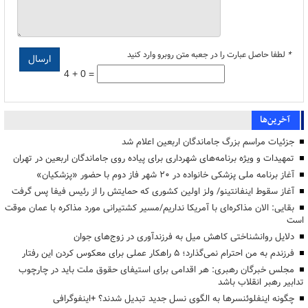
*
لطفا حاصل عبارت را در جعبه متن روبرو وارد کنید
4 + 0 =
آخرین‌ها
جزئیات مراسم بزرگ جاماندگان اربعین اعلام شد
تمهیدات و ویژه برنامه‌های شهرداری برای پیاده روی جاماندگان اربعین در تهران
آغاز برنامه ملی پزشکی خانواده در ۲۰ شهر فاز دوم با حضور «پزشکیان»
آغاز سقوط اینفانتینو/ ولز اولین کشوری که حمایتش را از رئیس فیفا پس گرفت
بقایی: الان مذاکره‌ای با آمریکا نداریم/مسیر کشتیرانی مورد مذاکره با عمان موقت
است
دلایل روانشناختی کاهش میل به فرزندآوری در زوج‌های جوان
فرزندم به من احترام نمی‌گذارد؛ ۵ راهکار عملی برای معکوس کردن این رفتار
مجلس خبرگان رهبری: هر اقدامی برای استیفای حقوق ملت باید در چارچوب
تدابیر رهبر انقلاب باشد
چگونه اینفلوئنسرها به الگوی نسل جدید تبدیل شدند؟ +اینفوگرافی