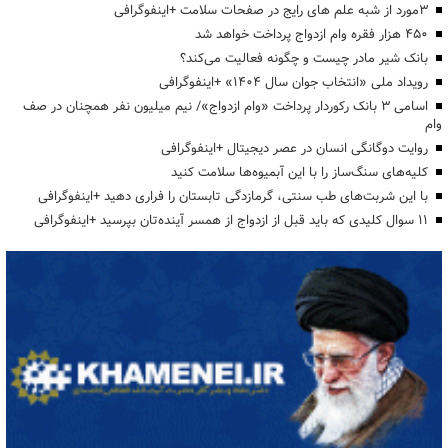
3مورد از شبه علم های رایج در صفحات سلامت +اینفوگرافی
۴۵۰ هزار فقره وام ازدواج پرداخت خواهد شد
بانک شیر مادر چیست و چگونه فعالیت می‌کند؟
رویداد ملی «انتخاب جوان سال ۱۴۰۴» +اینفوگرافی
اسامی ۳ بانک رکوردار پرداخت «وام ازدواج»/ نیم میلیون نفر همچنان در صف
وام
روایت دوگانگی انسان در عصر دیجیتال +اینفوگرافی
کلیه‌های سنگ‌ساز را با این آبمیوه‌ها سلامت کنید
با این شربت‌های طب سنتی، گرمازدگی تابستان را فراری دهید +اینفوگرافی
۱۱ سوال کلیدی که باید قبل از ازدواج از همسر آینده‌تان بپرسید +اینفوگرافی