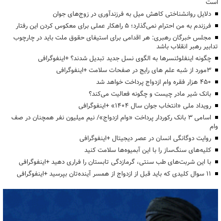
است
دلایل روانشناختی کاهش میل به فرزندآوری در زوج‌های جوان
فرزندم به من احترام نمی‌گذارد؛ ۵ راهکار عملی برای معکوس کردن این رفتار
مجلس خبرگان رهبری: هر اقدامی برای استیفای حقوق ملت باید در چارچوب
تدابیر رهبر انقلاب باشد
چگونه اینفلوئنسرها به الگوی نسل جدید تبدیل شدند؟ +اینفوگرافی
3مورد از شبه علم های رایج در صفحات سلامت +اینفوگرافی
۴۵۰ هزار فقره وام ازدواج پرداخت خواهد شد
بانک شیر مادر چیست و چگونه فعالیت می‌کند؟
رویداد ملی «انتخاب جوان سال ۱۴۰۴» +اینفوگرافی
اسامی ۳ بانک رکوردار پرداخت «وام ازدواج»/ نیم میلیون نفر همچنان در صف
وام
روایت دوگانگی انسان در عصر دیجیتال +اینفوگرافی
کلیه‌های سنگ‌ساز را با این آبمیوه‌ها سلامت کنید
با این شربت‌های طب سنتی، گرمازدگی تابستان را فراری دهید +اینفوگرافی
۱۱ سوال کلیدی که باید قبل از ازدواج از همسر آینده‌تان بپرسید +اینفوگرافی