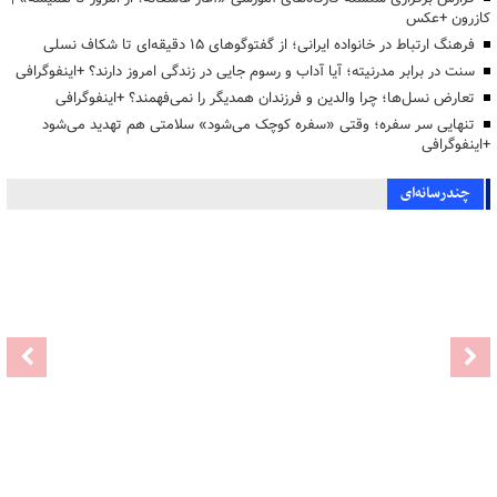
کازرون +عکس
فرهنگ ارتباط در خانواده ایرانی؛ از گفتوگوهای ۱۵ دقیقه‌ای تا شکاف نسلی
سنت در برابر مدرنیته؛ آیا آداب و رسوم جایی در زندگی امروز دارند؟ +اینفوگرافی
تعارض نسل‌ها؛ چرا والدین و فرزندان همدیگر را نمی‌فهمند؟ +اینفوگرافی
تنهایی سر سفره؛ وقتی «سفره کوچک می‌شود» سلامتی هم تهدید می‌شود
+اینفوگرافی
چندرسانه‌ای
گزارش تصویری کارگاه آموزشی «حامین: آغاز
عاشقانه؛ از امروز تا همیشه»