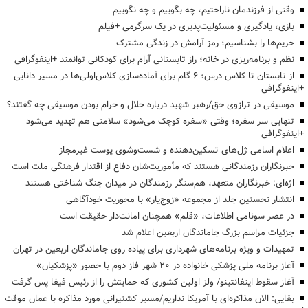
وقتی از فرزندمان ناراحتیم، چه بگوییم و چه نگوییم
بازی، یادگیری و مسئولیت‌پذیری در یک سرگرمی +فیلم
حریم‌ها را بشناسیم؛ رمز آرامش در زندگی مشترک
نظم و برنامه‌ریزی در خانه؛ راز تابستانی آرام برای کودکانی توانمند +اینفوگرافی
از تابستان تا کلاس درس؛ ۶ گام برای آماده‌سازی کلاس‌اولی‌ها در مسیر دانایی
+اینفوگرافی
موسیقی در ترازوی حق/رهبر شهید درباره حلال و حرام بودن موسیقی چه گفتند؟
تنهایی سر سفره؛ وقتی «سفره کوچک می‌شود» سلامتی هم تهدید می‌شود
+اینفوگرافی
اعلام اسامی ژل‌های تسکین‌دهنده و شست‌وشوی پوست غیرمجاز
خبرنگاران رزمندگانی هستند که مأموریت‌شان دفاع از اقتدار فرهنگی ملت است
اژه‌ای: خبرنگاران متعهد، هم‌سنگر رزمندگان در میدان جنگ شناختی هستند
انتشار نخستین جلد از مجموعه «زوج‌یار» با محوریت خودآگاهی
در عصر سونامی اطلاعات، «قلم» همچنان امانت‌دار حقیقت است
جزئیات مراسم بزرگ جاماندگان اربعین اعلام شد
تمهیدات و ویژه برنامه‌های شهرداری برای پیاده روی جاماندگان اربعین در تهران
آغاز برنامه ملی پزشکی خانواده در ۲۰ شهر فاز دوم با حضور «پزشکیان»
آغاز سقوط اینفانتینو/ ولز اولین کشوری که حمایتش را از رئیس فیفا پس گرفت
بقایی: الان مذاکره‌ای با آمریکا نداریم/مسیر کشتیرانی مورد مذاکره با عمان موقت