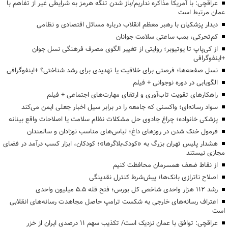
عراقچی: با آمریکا مذاکره نداریم/باز شدن تنگه هرمز به شرایطی غیر از تفاهم با
عمان مرتبط است
دیدار پزشکیان با رهبر معظم انقلاب درباره مسائل اقتصادی و نظامی
کم‌تحرکی، بمب ساعتی سلامت جوانان
از کی‌پاپ تا یوتیوبر؛ روایتی از تغییر الگوی مصرف فرهنگی نسل جوان
+اینفوگرافی
نسل صفحه‌ها؛ فرصتی برای خلاقیت یا تهدیدی برای رشد شناختی؟ +اینفوگرافی
الگویابی در دوره نوجوانی + فیلم
راهکارهای تقویت تاب‌آوری و ارتقای مهارت‌های اجتماعی + فیلم
سواد رسانه‌ای؛ واکسنی که جامعه را در برابر سیل اخبار جعلی ایمن می‌کند
پزشکی خانواده؛ چراغ جادوی حل مشکلات نظام سلامت یا اصلاحات واقع بینانه
فرمول خنک شدن در روزهای داغ؛ لباس‌های مناسب نوزادان و سالمندان
هشدار پلیس تهران بزرگ به «کودک‌بلاگرها»؛ کودکان، ابزار کسب درآمد در فضای
مجازی نیستند
از نقاط ضعف همسرمان محافظت کنیم
اصلاح ناترازی بانک‌ها؛ پیش‌شرط کنترل نقدینگی
رشد ۱۱۲ هزار واحدی شاخص کل بورس؛ فتح قله ۵.۵ میلیون واحدی
اعتراف رسانه‌های خارجی به شکست ترامپ حاصل مجاهدت رسانه‌های انقلابی
است
عراقچی: توافق با عمان نزدیک است/ تکذیب سهم ۱۱ درصدی ایران از خزر