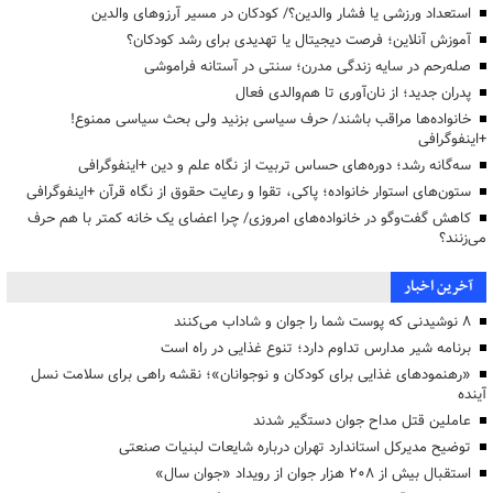
استعداد ورزشی یا فشار والدین؟/ کودکان در مسیر آرزوهای والدین
آموزش آنلاین؛ فرصت دیجیتال یا تهدیدی برای رشد کودکان؟
صله‌رحم در سایه زندگی مدرن؛ سنتی در آستانه فراموشی
پدران جدید؛ از نان‌آوری تا هم‌والدی فعال
خانواده‌ها مراقب باشند/ حرف سیاسی بزنید ولی بحث سیاسی ممنوع!
+اینفوگرافی
سه‌گانه رشد؛ دوره‌های حساس تربیت از نگاه علم و دین +اینفوگرافی
ستون‌های استوار خانواده؛ پاکی، تقوا و رعایت حقوق از نگاه قرآن +اینفوگرافی
کاهش گفت‌وگو در خانواده‌های امروزی/ چرا اعضای یک خانه کمتر با هم حرف
می‌زنند؟
آخرین اخبار
۸ نوشیدنی که پوست شما را جوان و شاداب می‌کنند
برنامه شیر مدارس تداوم دارد؛ تنوع غذایی در راه است
«رهنمودهای غذایی برای کودکان و نوجوانان»؛ نقشه راهی برای سلامت نسل
آینده
عاملین قتل مداح جوان دستگیر شدند
توضیح مدیرکل استاندارد تهران درباره شایعات لبنیات صنعتی
استقبال بیش از ۲۰۸ هزار جوان از رویداد «جوان سال»