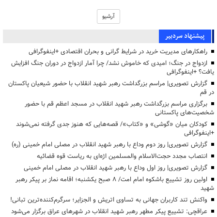
آرشیو
پیشنهاد سردبیر
راهکارهای مدیریت خرید در شرایط گرانی و بحران اقتصادی +اینفوگرافی
ازدواج در جنگ؛ امیدی که خاموش نشد/ چرا آمار ازدواج در دوران جنگ افزایش
یافت؟ +اینفوگرافی
گزارش تصویری| مراسم بزرگداشت رهبر شهید انقلاب با حضور شیعیان پاکستان
در قم
برگزاری مراسم بزرگداشت رهبر شهید انقلاب در مسجد اعظم قم با حضور
شخصیت‌های پاکستانی
کودکان میان «گوشی» و «کتاب»/ قصه‌هایی که هنوز جدی گرفته نمی‌شوند
+اینفوگرافی
گزارش تصویری| روز دوم وداع با رهبر شهید انقلاب در مصلی امام خمینی (ره)
انتصاب مجدد حجت‌الاسلام والمسلمین اژه‌ای به ریاست قوه قضائیه
گزارش تصویری| روز اول وداع با رهبر شهید انقلاب در مصلی امام خمینی
اولین روز تشییع باشکوه امام امت/ ۸ صبح یکشنبه؛ اقامه نماز بر پیکر رهبر
شهید
واکنش تند کاربران جهانی به تساوی اتریش و الجزایر؛ سرگرم‌کننده‌ترین تبانی!
عراقچی: تشییع پیکر مطهر رهبر شهید انقلاب در شهرهای عراق برگزار می‌شود