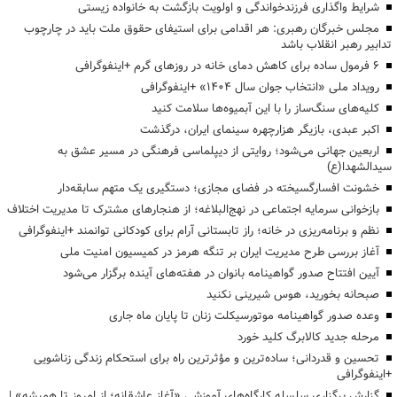
شرایط واگذاری فرزندخواندگی و اولویت بازگشت به خانواده زیستی
مجلس خبرگان رهبری: هر اقدامی برای استیفای حقوق ملت باید در چارچوب
تدابیر رهبر انقلاب باشد
6 فرمول ساده برای کاهش دمای خانه در روزهای گرم +اینفوگرافی
رویداد ملی «انتخاب جوان سال ۱۴۰۴» +اینفوگرافی
کلیه‌های سنگ‌ساز را با این آبمیوه‌ها سلامت کنید
اکبر عبدی، بازیگر هزارچهره سینمای ایران، درگذشت
اربعین جهانی می‌شود؛ روایتی از دیپلماسی فرهنگی در مسیر عشق به
سیدالشهدا(ع)
خشونت افسارگسیخته در فضای مجازی؛ دستگیری یک متهم سابقه‌دار
بازخوانی سرمایه اجتماعی در نهج‌البلاغه؛ از هنجارهای مشترک تا مدیریت اختلاف
نظم و برنامه‌ریزی در خانه؛ راز تابستانی آرام برای کودکانی توانمند +اینفوگرافی
آغاز بررسی طرح مدیریت ایران بر تنگه هرمز در کمیسیون امنیت ملی
آیین افتتاح صدور گواهینامه بانوان در هفته‌های آینده برگزار می‌شود
صبحانه بخورید، هوس شیرینی نکنید
وعده صدور گواهینامه موتورسیکلت زنان تا پایان ماه جاری
مرحله جدید کالابرگ کلید خورد
تحسین و قدردانی؛ ساده‌ترین و مؤثرترین راه برای استحکام زندگی زناشویی
+اینفوگرافی
گزارش برگزاری سلسله کارگاه‌های آموزشی «آغاز عاشقانه؛ از امروز تا همیشه» |