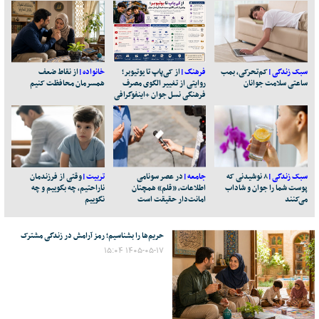
سبک زندگی
کم‌تحرکی، بمب
فرهنگ
از کی‌پاپ تا یوتیوبر؛
خانواده
از نقاط ضعف
ساعتی سلامت جوانان
روایتی از تغییر الگوی مصرف
همسرمان محافظت کنیم
فرهنگی نسل جوان +اینفوگرافی
سبک زندگی
۸ نوشیدنی که
جامعه
در عصر سونامی
تربیت
وقتی از فرزندمان
پوست شما را جوان و شاداب
اطلاعات، «قلم» همچنان
ناراحتیم، چه بگوییم و چه
می‌کنند
امانت‌دار حقیقت است
نگوییم
حریم‌ها را بشناسیم؛ رمز آرامش در زندگی مشترک
۱۴۰۵-۰۵-۱۷ ۱۵:۰۴