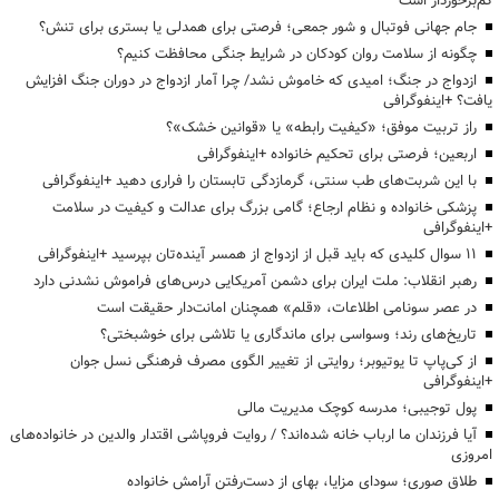
کم‌برخوردار است
جام جهانی فوتبال و شور جمعی؛ فرصتی برای همدلی یا بستری برای تنش؟
چگونه از سلامت روان کودکان در شرایط جنگی محافظت کنیم؟
ازدواج در جنگ؛ امیدی که خاموش نشد/ چرا آمار ازدواج در دوران جنگ افزایش
یافت؟ +اینفوگرافی
راز تربیت موفق؛ «کیفیت رابطه» یا «قوانین خشک»؟
اربعین؛ فرصتی برای تحکیم خانواده +اینفوگرافی
با این شربت‌های طب سنتی، گرمازدگی تابستان را فراری دهید +اینفوگرافی
پزشکی خانواده و نظام ارجاع؛ گامی بزرگ برای عدالت و کیفیت در سلامت
+اینفوگرافی
۱۱ سوال کلیدی که باید قبل از ازدواج از همسر آینده‌تان بپرسید +اینفوگرافی
رهبر انقلاب: ملت ایران برای دشمن آمریکایی درس‌های فراموش نشدنی دارد
در عصر سونامی اطلاعات، «قلم» همچنان امانت‌دار حقیقت است
تاریخ‌های رند؛ وسواسی برای ماندگاری یا تلاشی برای خوشبختی؟
از کی‌پاپ تا یوتیوبر؛ روایتی از تغییر الگوی مصرف فرهنگی نسل جوان
+اینفوگرافی
پول توجیبی؛ مدرسه کوچک مدیریت مالی
آیا فرزندان ما ارباب خانه شده‌اند؟ / روایت فروپاشی اقتدار والدین در خانواده‌های
امروزی
طلاق صوری؛ سودای مزایا، بهای از دست‌رفتن آرامش خانواده