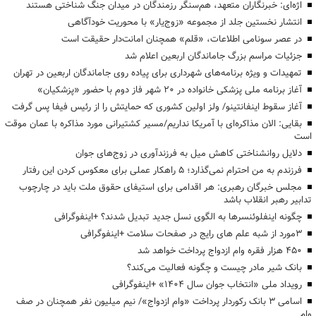
اژه‌ای: خبرنگاران متعهد، هم‌سنگر رزمندگان در میدان جنگ شناختی هستند
انتشار نخستین جلد از مجموعه «زوج‌یار» با محوریت خودآگاهی
در عصر سونامی اطلاعات، «قلم» همچنان امانت‌دار حقیقت است
جزئیات مراسم بزرگ جاماندگان اربعین اعلام شد
تمهیدات و ویژه برنامه‌های شهرداری برای پیاده روی جاماندگان اربعین در تهران
آغاز برنامه ملی پزشکی خانواده در ۲۰ شهر فاز دوم با حضور «پزشکیان»
آغاز سقوط اینفانتینو/ ولز اولین کشوری که حمایتش را از رئیس فیفا پس گرفت
بقایی: الان مذاکره‌ای با آمریکا نداریم/مسیر کشتیرانی مورد مذاکره با عمان موقت
است
دلایل روانشناختی کاهش میل به فرزندآوری در زوج‌های جوان
فرزندم به من احترام نمی‌گذارد؛ ۵ راهکار عملی برای معکوس کردن این رفتار
مجلس خبرگان رهبری: هر اقدامی برای استیفای حقوق ملت باید در چارچوب
تدابیر رهبر انقلاب باشد
چگونه اینفلوئنسرها به الگوی نسل جدید تبدیل شدند؟ +اینفوگرافی
3مورد از شبه علم های رایج در صفحات سلامت +اینفوگرافی
۴۵۰ هزار فقره وام ازدواج پرداخت خواهد شد
بانک شیر مادر چیست و چگونه فعالیت می‌کند؟
رویداد ملی «انتخاب جوان سال ۱۴۰۴» +اینفوگرافی
اسامی ۳ بانک رکوردار پرداخت «وام ازدواج»/ نیم میلیون نفر همچنان در صف
وام