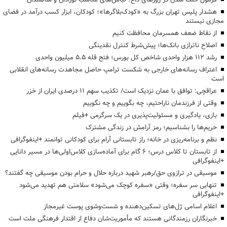
هشدار پلیس تهران بزرگ به «کودک‌بلاگرها»؛ کودکان، ابزار کسب درآمد در فضای
مجازی نیستند
از نقاط ضعف همسرمان محافظت کنیم
اصلاح ناترازی بانک‌ها؛ پیش‌شرط کنترل نقدینگی
رشد ۱۱۲ هزار واحدی شاخص کل بورس؛ فتح قله ۵.۵ میلیون واحدی
اعتراف رسانه‌های خارجی به شکست ترامپ حاصل مجاهدت رسانه‌های انقلابی
است
عراقچی: توافق با عمان نزدیک است/ تکذیب سهم ۱۱ درصدی ایران از خزر
وقتی از فرزندمان ناراحتیم، چه بگوییم و چه نگوییم
بازی، یادگیری و مسئولیت‌پذیری در یک سرگرمی +فیلم
حریم‌ها را بشناسیم؛ رمز آرامش در زندگی مشترک
نظم و برنامه‌ریزی در خانه؛ راز تابستانی آرام برای کودکانی توانمند +اینفوگرافی
از تابستان تا کلاس درس؛ ۶ گام برای آماده‌سازی کلاس‌اولی‌ها در مسیر دانایی
+اینفوگرافی
موسیقی در ترازوی حق/رهبر شهید درباره حلال و حرام بودن موسیقی چه گفتند؟
تنهایی سر سفره؛ وقتی «سفره کوچک می‌شود» سلامتی هم تهدید می‌شود
+اینفوگرافی
اعلام اسامی ژل‌های تسکین‌دهنده و شست‌وشوی پوست غیرمجاز
خبرنگاران رزمندگانی هستند که مأموریت‌شان دفاع از اقتدار فرهنگی ملت است