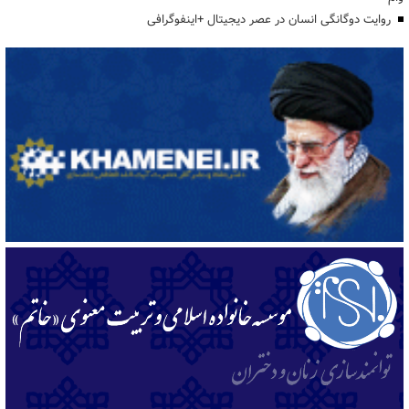
روایت دوگانگی انسان در عصر دیجیتال +اینفوگرافی