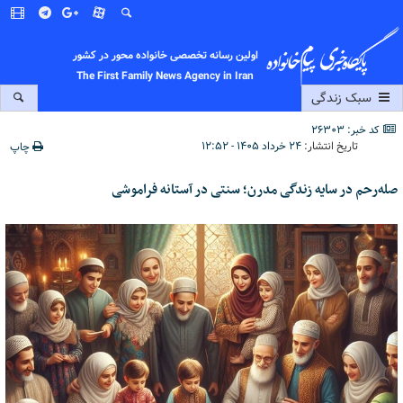
اولین رسانه تخصصی خانواده محور در کشور
The First Family News Agency in Iran
سبک زندگی
کد خبر: 26303
تاریخ انتشار:
۲۴ خرداد ۱۴۰۵ - ۱۲:۵۲
چاپ
صله‌رحم در سایه زندگی مدرن؛ سنتی در آستانه فراموشی