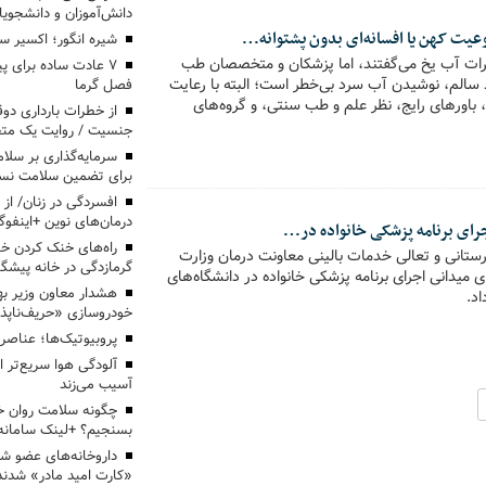
دانش‌آموزان و دانشجوی
وعیت کهن یا افسانه‌ای بدون پشتوانه…
شیره انگور؛ اکسیر س
رات آب یخ می‌گفتند، اما پزشکان و متخصصان طب
۷ عادت ساده برای پ
راد سالم، نوشیدن آب سرد بی‌خطر است؛ البته با رعایت
فصل گرما
 باورهای رایج، نظر علم و طب سنتی، و گروه‌های
از خطرات بارداری دو
جنسیت / روایت یک متخ
سرمایه‌گذاری بر سلام
برای تضمین سلامت نسل
افسردگی در زنان/ از
درمان‌های نوین +اینفوگ
جرای برنامه پزشکی خانواده در…
راه‌های خنک کردن خان
ستانی و تعالی خدمات بالینی معاونت درمان وزارت
گرمازدگی در خانه پیشگی
 میدانی اجرای برنامه پزشکی خانواده در دانشگاه‌های
هشدار معاون وزیر ب
د.
خودروسازی «حریف‌ناپذی
پروبیوتیک‌ها؛ عناصر
آلودگی هوا سریع‌تر ا
آسیب می‌زند
چگونه سلامت روان خو
بسنجیم؟ +لینک سامانه
داروخانه‌های عضو شبک
«کارت امید مادر» شدند