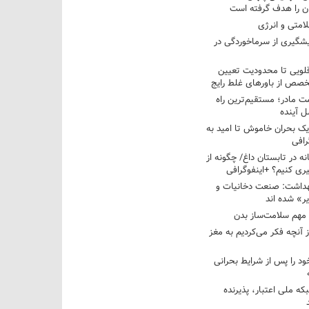
ان را هدف گرفته است
لامتی و انرژی
یشگیری از سرماخوردگی در
قلویی تا محدودیت تعیین
صص از باورهای غلط رایج
ت مادر؛ مستقیم‌ترین راه
 آینده
 یک بحران خاموش تا امید به
رافی
ه در تابستان داغ/ چگونه از
ری کنیم؟ +اینفوگرافی
هداشت: صنعت دخانیات و
ر» شده اند
 مهم سلامت‌ساز بدن
ز آنچه فکر می‌کردیم به مغز
د را پس از شرایط بحرانی
ه ملی اعتبار، پذیرنده