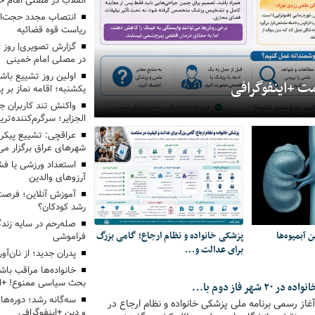
انقلاب در مصلی امام خم
انتصاب مجدد حجت‌الا
ریاست قوه قضائیه
گزارش تصویری| روز ا
در مصلی امام خمینی
یکشنبه؛ اقامه نماز بر پ
واکنش تند کاربران ج
الجزایر؛ سرگرم‌کننده‌تری
عراقچی: تشییع پیکر 
شهرهای عراق برگزار می
استعداد ورزشی یا فش
آرزوهای والدین
آموزش آنلاین؛ فرصت 
رشد کودکان؟
صله‌رحم در سایه زند
ن آبمیوه‌ها
پزشکی خانواده و نظام ارجاع؛ گامی بزرگ
فراموشی
برای عدالت و…
پدران جدید؛ از نان‌آو
خانواده‌ها مراقب با
بحث سیاسی ممنوع! +ای
شهر فاز دوم با…
سه‌گانه رشد؛ دوره‌ه
از رسمی برنامه ملی پزشکی خانواده و نظام ارجاع در
و دین +اینفوگرافی