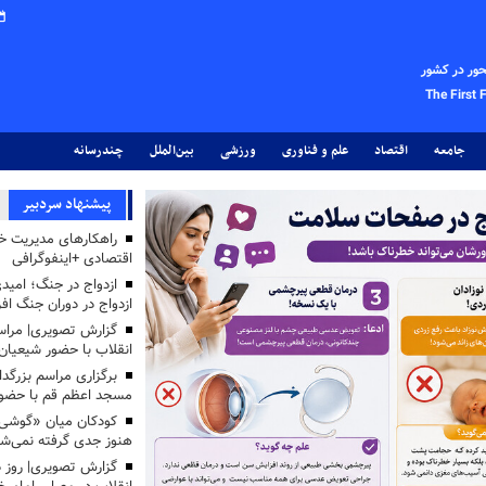
حور در کشور
The First 
جامعه
اقتصاد
علم و فناوری
ورزشی
بین‌الملل
چندرسانه
پیشنهاد سردبیر
راهکارهای مدیریت خر
اقتصادی +اینفوگرافی
ازدواج در جنگ؛ امید
ازدواج در دوران جنگ اف
گزارش تصویری| مراس
انقلاب با حضور شیعیان
برگزاری مراسم بزرگد
مسجد اعظم قم با حضو
کودکان میان «گوشی»
هنوز جدی گرفته نمی‌شو
گزارش تصویری| روز د