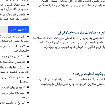
ید بر نقش دانشگاه‌ها در حل مسائل کشور، گفت:
ستون‌های استوار خانو
 پایدار هستند و اجرای برنامه پزشکی خانواده، گامی
حقوق از نگاه قرآن +این
کاهش گفت‌وگو در خان
اعضای یک خانه کمتر با
آخرین اخبار
 اجتماعی به یکی از منابع اصلی دریافت اطلاعات سلامت
دوم با حضور «پزشکیان
ن علم و شبه‌علم بیش از هر زمان دیگری کمرنگ شده
رژیم غذایی تا درمان‌های عجیب برای نوزادان،
3مورد از شبه علم 
+اینفوگرافی
بانک شیر مادر چیست
کلیه‌های سنگ‌ساز را 
پزشکی خانواده و نظا
عدالت و کیفیت در سلام
چگونه فعالیت می‌کند؟
راهنمای سلامتی در 
لیت می‌کند؟ فواید شیر اهدایی برای نوزادان نارس،
دیجیتال
نقش مادران در نجات جان شیرخواران را بخوانید.
تمهیدی برای تهیه دا
امید تازه برای درمان 
بیضه
آب یخ در تابستان؛ م