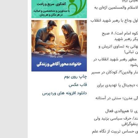
ینی (ره)
سلام والمسلمین اژه‌ای به
ول وداع با رهبر شهید انقلاب
اولین روز تشییع باشکوه امام امت/ ۸ صبح
یکر رهبر شهید
هانی به تساوی اتریش و
ن تبانی!
مطهر رهبر شهید انقلاب در
‌شود
ار والدین؟/ کودکان در مسیر
چاپ روی بوم
قاب عکس
دیجیتال یا تهدیدی برای
دانلود افزونه های وردپرس
گی مدرن؛ سنتی در آستانه
ری تا هم‌والدی فعال
شند/ حرف سیاسی بزنید ولی
نفوگرافی
ای حساس تربیت از نگاه علم