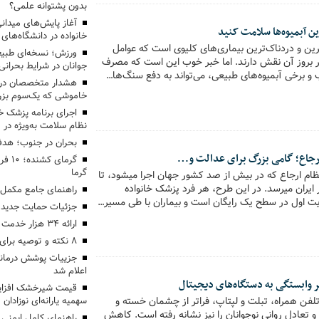
بدون پشتوانه علمی؟
آغاز پایش‌های میدان
این آبمیوه‌ها سلامت کنید
خانواده در دانشگاه‌ها
رین و دردناک‌ترین بیماری‌های کلیوی است که عوامل
ورزش؛ نسخه‌ای طبیع
ر بروز آن نقش دارند. اما خبر خوب این است که مصرف
جوانان در شرایط بحرانی
 و برخی آبمیوه‌های طبیعی، می‌تواند به دفع سنگ‌ها…
هشدار متخصصان دربا
خاموشی که یک‌سوم بزرگ
اجرای برنامه پزشک خ
نظام سلامت به‌ویژه در 
بحران در جنوب؛ هدف
ارجاع؛ گامی بزرگ برای عدالت و…
گرمای
گرما
نظام ارجاع که در بیش از صد کشور جهان اجرا میشود، تا
شهریور به ۶۴ شهر ایران میرسد. در این طرح، هر فرد پزشک خانواده
راهنمای جامع مکمل‌
ت اول در سطح یک رایگان است و بیماران با طی مسیر…
جزئیات حمایت جدید
ارائه ۳۴ هزار خدمت درمانی و امدادی به زائران
۸ نکته و توصیه برای پیشگیری از گرمازدگی
جزییات پوشش درمانی
اعلام شد
 وابستگی به دستگاه‌های دیجیتال
قیمت شیرخشک افزای
لفن همراه، تبلت و لپتاپ، فراتر از چشمان خسته و
سهمیه یارانه‌ای نوزادان
 تعادل روانی نوجوانان را نیز نشانه رفته است. کاهش
راهنمای کامل ایمنی 