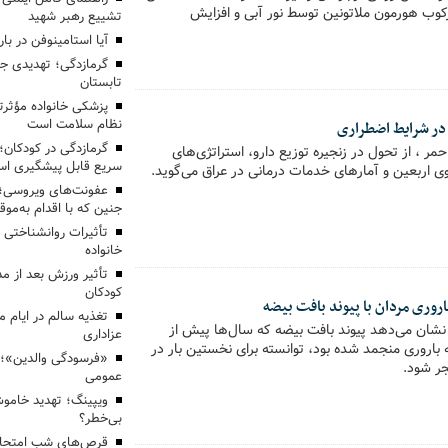
کوب هورمون ملاتونین توسط نور آبی و افزایش
تشییع رهبر شهید
آیا استامینوفن در با
گرمازدگی؛ تهدیدی جد
تابستان
پزشکی خانواده مؤثرتر
نظام سلامت است
 در شرایط اضطراری
گرمازدگی در کودکان؛
 ، از تحول در زنجیره توزیع دارو، استراتژی‌های
سریع قابل پیشگیری ا
وی اربعین و آمارهای خدمات درمانی در عراق می‌گوید.
عفونت‌های ویروسی؛ 
جنین که با اقدام به‌م
تأثیرات روانشناختی 
خانواده
تأثیر ورزش بعد از م
کودکان
باروری مردان با پیوند بافت بیضه
تغذیه سالم در ایام م
شان می‌دهد پیوند بافت بیضه که سال‌ها پیش از
عزاداری
 باروری منجمد شده بود، توانسته برای نخستین بار در
«فرسودگی والدین»؛
جر شود.
عمومی
ویپینگ؛ تهدید خاموش
بی‌خطر؟
قرص‌های شب امتحان