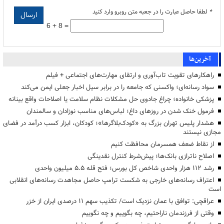
*
لطفا حاصل عبارت را در جعبه متن روبرو وارد کنید
6 + 8 =
آخرین‌ها
راهکارهای تقویت تاب‌آوری و ارتقای مهارت‌های اجتماعی + فیلم
سواد رسانه‌ای؛ واکسنی که جامعه را در برابر سیل اخبار جعلی ایمن می‌کند
پزشکی خانواده؛ چراغ جادوی حل مشکلات نظام سلامت یا اصلاحات واقع بینانه
فرمول خنک شدن در روزهای داغ؛ لباس‌های مناسب نوزادان و سالمندان
هشدار پلیس تهران بزرگ به «کودک‌بلاگرها»؛ کودکان، ابزار کسب درآمد در فضای
مجازی نیستند
از نقاط ضعف همسرمان محافظت کنیم
اصلاح ناترازی بانک‌ها؛ پیش‌شرط کنترل نقدینگی
رشد ۱۱۲ هزار واحدی شاخص کل بورس؛ فتح قله ۵.۵ میلیون واحدی
اعتراف رسانه‌های خارجی به شکست ترامپ حاصل مجاهدت رسانه‌های انقلابی
است
عراقچی: توافق با عمان نزدیک است/ تکذیب سهم ۱۱ درصدی ایران از خزر
وقتی از فرزندمان ناراحتیم، چه بگوییم و چه نگوییم