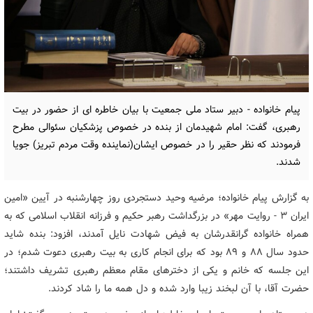
پیام خانواده - دبیر ستاد ملی جمعیت با بیان خاطره ای از حضور در بیت
رهبری، گفت: امام شهیدمان از بنده در خصوص پزشکیان سئوالی مطرح
فرمودند که نظر حقیر را در خصوص ایشان(نماینده وقت مردم تبریز) جویا
شدند.
به گزارش پیام خانواده؛ مرضیه وحید دستجردی روز چهارشنبه در آیین «امین
ایران ۳ - روایت مهر» در بزرگداشت رهبر حکیم و فرزانه انقلاب اسلامی که به
همراه خانواده گرانقدرشان به فیض شهادت نایل آمدند، افزود: بنده شاید
حدود سال ۸۸ و ۸۹ بود که برای انجام کاری به بیت رهبری دعوت شدم؛ در
این جلسه که خانم و یکی از دخترهای مقام معظم رهبری تشریف داشتند؛
حضرت آقا، با آن لبخند زیبا وارد شده و دل همه ما را شاد کردند.