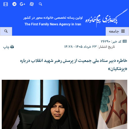
اولین رسانه تخصصی خانواده محور در کشور
The First Family News Agency in Iran
جامعه
کد خبر: 26290
تاریخ انتشار:
۲۳ خرداد ۱۴۰۵ - ۱۴:۲۸
چاپ
خاطره دبیر ستاد ملی جمعیت از پرسش رهبر شهید انقلاب درباره
«پزشکیان»