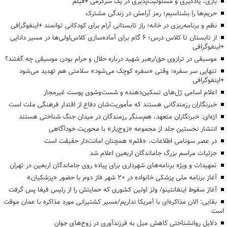
بازی، یادگیری و مسئولیت‌پذیری در یک سرگرمی +فیلم
حریم‌ها را بشناسیم؛ رمز آرامش در زندگی مشترک
نظم و برنامه‌ریزی در خانه؛ راز تابستانی آرام برای کودکانی توانمند +اینفوگرافی
از تابستان تا کلاس درس؛ ۶ گام برای آماده‌سازی کلاس‌اولی‌ها در مسیر دانایی
+اینفوگرافی
موسیقی در ترازوی حق/رهبر شهید درباره حلال و حرام بودن موسیقی چه گفتند؟
تنهایی سر سفره؛ وقتی «سفره کوچک می‌شود» سلامتی هم تهدید می‌شود
+اینفوگرافی
اعلام اسامی ژل‌های تسکین‌دهنده و شست‌وشوی پوست غیرمجاز
خبرنگاران رزمندگانی هستند که مأموریت‌شان دفاع از اقتدار فرهنگی ملت است
اژه‌ای: خبرنگاران متعهد، هم‌سنگر رزمندگان در میدان جنگ شناختی هستند
انتشار نخستین جلد از مجموعه «زوج‌یار» با محوریت خودآگاهی
در عصر سونامی اطلاعات، «قلم» همچنان امانت‌دار حقیقت است
جزئیات مراسم بزرگ جاماندگان اربعین اعلام شد
تمهیدات و ویژه برنامه‌های شهرداری برای پیاده روی جاماندگان اربعین در تهران
آغاز برنامه ملی پزشکی خانواده در ۲۰ شهر فاز دوم با حضور «پزشکیان»
آغاز سقوط اینفانتینو/ ولز اولین کشوری که حمایتش را از رئیس فیفا پس گرفت
بقایی: الان مذاکره‌ای با آمریکا نداریم/مسیر کشتیرانی مورد مذاکره با عمان موقت
است
دلایل روانشناختی کاهش میل به فرزندآوری در زوج‌های جوان