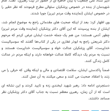
دبیر ستاد ملی جمعیت با بیان خاطره ای از حضور در بیت رهبری، گفت: امام
شهیدمان از بنده در خصوص پزشکیان سئوالی مطرح فرمودند که نظر حقیر را
در خصوص ایشان (نماینده وقت مردم تبریز) جویا شدند.
وی اظهار کرد: بعد از اینکه صحبت های مقدماتی راجع به موضوع انجام شد،
ایشان از بنده پرسیدند که این آقای دکتر پزشکیان (نماینده وقت مردم تبریز)
چطور آدمی هستند؛ من هم یک جمله خدمت ایشان عرض کردم که مرحوم
دکتر شریعتی راجع به ابوذر غفاری در یکی از کتاب‌ها گفتند که سوسیالیست
خداپرست، آقای پزشکیان عدالت خواه و سوسیالیست خداپرست هستند و
نسبت به مردم یک دیدگاه کاملا عدالت خواهانه دارند و اینکه مردم در عدالت
کامل زندگی کنند.
ضمناً پاکدستی ایشان، سلامت اقتصادی و مالی و اینکه وقتی که حرفی را می
زنند با اعتقاد صحبت می کنند و سعی میکنند به آن عمل کنند.
دستجردی ادامه داد: رهبر شهید لبخندی زده و تایید کردند و این نشانه ای
است که از آن زمان، رهبری معظم نسبت به جناب آقای دکتر پزشکیان نظر
مساعد داشتند.