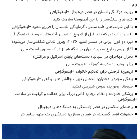
وام
روایت دوگانگی انسان در عصر دیجیتال +اینفوگرافی
کلیه‌های سنگ‌ساز را با این آبمیوه‌ها سلامت کنید
با این شربت‌های طب سنتی، گرمازدگی تابستان را فراری دهید +اینفوگرافی
۱۱ سوال کلیدی که باید قبل از ازدواج از همسر آینده‌تان بپرسید +اینفوگرافی
نبرد دو غول ایرانی در مستر المپیا ۲۰۲۶؛ بهروز تابانی شگفتی‌ساز می‌شود؟
آغاز بررسی طرح مدیریت ایران بر تنگه هرمز در کمیسیون امنیت ملی
بحران مهاجران در اسپانیا؛ دست‌های پنهان اسرائیل و مراکش؟
پول توجیبی؛ مدرسه کوچک مدیریت مالی
اربعین؛ فرصتی برای تحکیم خانواده +اینفوگرافی
زندگی مجردی دختران؛ انتخابی نوین، چالش های واقعی +اینفوگرافی
صبحانه بخورید، هوس شیرینی نکنید
پزشکی خانواده و نظام ارجاع؛ گامی بزرگ برای عدالت و کیفیت در سلامت
+اینفوگرافی
راهنمای سلامتی در عصر وابستگی به دستگاه‌های دیجیتال
خشونت افسارگسیخته در فضای مجازی؛ دستگیری یک متهم سابقه‌دار