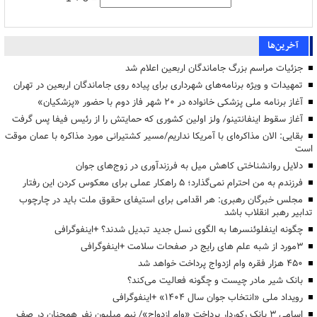
آخرین‌ها
جزئیات مراسم بزرگ جاماندگان اربعین اعلام شد
تمهیدات و ویژه برنامه‌های شهرداری برای پیاده روی جاماندگان اربعین در تهران
آغاز برنامه ملی پزشکی خانواده در ۲۰ شهر فاز دوم با حضور «پزشکیان»
آغاز سقوط اینفانتینو/ ولز اولین کشوری که حمایتش را از رئیس فیفا پس گرفت
بقایی: الان مذاکره‌ای با آمریکا نداریم/مسیر کشتیرانی مورد مذاکره با عمان موقت
است
دلایل روانشناختی کاهش میل به فرزندآوری در زوج‌های جوان
فرزندم به من احترام نمی‌گذارد؛ ۵ راهکار عملی برای معکوس کردن این رفتار
مجلس خبرگان رهبری: هر اقدامی برای استیفای حقوق ملت باید در چارچوب
تدابیر رهبر انقلاب باشد
چگونه اینفلوئنسرها به الگوی نسل جدید تبدیل شدند؟ +اینفوگرافی
3مورد از شبه علم های رایج در صفحات سلامت +اینفوگرافی
۴۵۰ هزار فقره وام ازدواج پرداخت خواهد شد
بانک شیر مادر چیست و چگونه فعالیت می‌کند؟
رویداد ملی «انتخاب جوان سال ۱۴۰۴» +اینفوگرافی
اسامی ۳ بانک رکوردار پرداخت «وام ازدواج»/ نیم میلیون نفر همچنان در صف