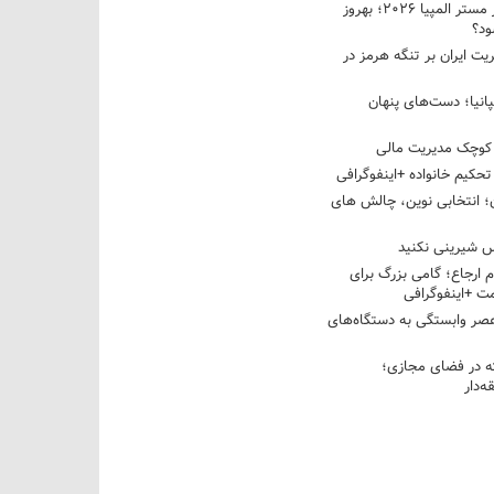
نبرد دو غول ایرانی در مستر المپیا ۲۰۲۶؛ بهروز
ود؟
یت ایران بر تنگه هرمز در
پانیا؛ دست‌های پنهان
کوچک مدیریت مالی
تحکیم خانواده +اینفوگرافی
؛ انتخابی نوین، چالش های
 شیرینی نکنید
م ارجاع؛ گامی بزرگ برای
ت +اینفوگرافی
عصر وابستگی به دستگاه‌های
 در فضای مجازی؛
‌دار