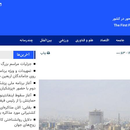
حور در کشور
The First 
جامعه
اقتصاد
علم و فناوری
ورزشی
بین‌الملل
چندرسانه
چاپ
آخرین‌ها
جزئیات مراسم بزرگ ج
تمهیدات و ویژه برنام
روی جاماندگان اربعین د
دوم با حضور «پزشکیان
آغاز سقوط اینفانتینو
حمایتش را از رئیس فی
بقایی: الان مذاکره‌ای
کشتیرانی مورد مذاکره 
دلایل روانشناختی کا
زوج‌های جوان