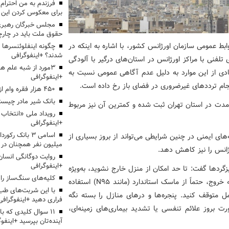
برای معکوس کردن این ر
مجلس خبرگان رهبری:
حقوق ملت باید در چارچو
ابط عمومی سازمان اورژانس کشور، با اشاره به اینکه در
چگونه اینفلوئنسرها 
شدند؟ +اینفوگرافی
حدود 15 درصدی تماس‌های تلفنی با مراکز اورژانس در استان‌های درگیر با آلودگی
3مورد از شبه علم 
یادی از این موارد به دلیل عدم آگاهی عمومی نسبت به
+اینفوگرافی
جام ترددهای غیرضروری در فضای باز رخ داده است.
۴۵۰ هزار فقره وام ازدواج پرداخت خواهد شد
بانک شیر مادر چیست
 مدت در استان تهران ثبت شده و کمترین آن نیز مربوط
+اینفوگرافی
اسامی ۳ بانک ر
ای ایمنی در چنین شرایطی می‌تواند از بروز بسیاری از
میلیون نفر همچنان در
ژانس را نیز کاهش دهد.
روایت دوگانگی انسان
+اینفوگرافی
گردها گفت: تا حد امکان از منزل خارج نشوید، به‌ویژه
کلیه‌های سنگ‌ساز را 
کودکان، سالمندان، بیماران قلبی و تنفسی؛ در صورت نیاز به خروج، حتماً از ماسک استاندارد (مانند N95) استفاده
با این شربت‌های طب 
مل متوقف کنید. پنجره‌ها و درهای منازل را بسته نگه
فراری دهید +اینفوگرافی
رت بروز علائم تنفسی یا تشدید بیماری‌های زمینه‌ای،
۱۱ سوال کلیدی که با
آینده‌تان بپرسید +اینفو