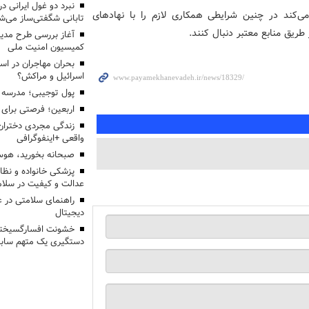
ی‌کند در چنین شرایطی همکاری لازم را با نهادهای
تابانی شگفتی‌ساز می‌ش
طریق منابع معتبر دنبال کنند.
آغاز بررسی طرح مدیر
کمیسیون امنیت ملی
بحران مهاجران در اس
اسرائیل و مراکش؟
پول توجیبی؛ مدرسه 
اربعین؛ فرصتی برای 
زندگی مجردی دختران
واقعی +اینفوگرافی
صبحانه بخورید، هوس
پزشکی خانواده و نظا
عدالت و کیفیت در سلام
راهنمای سلامتی در 
دیجیتال
خشونت افسارگسیخته
دستگیری یک متهم سابقه