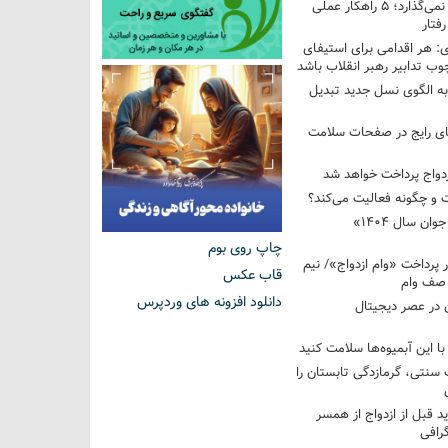
فرزندم به من احترام نمی‌گذارد؛ ۵ راهکار عملی
فتار
 هر اقدامی برای استیفای
ب تدابیر رهبر انقلاب باشد
به الگوی نسل جدید تبدیل
های رایج در صفحات سلامت
 و چگونه فعالیت می‌کند؟
رویداد ملی «انتخاب جوان سال ۱۴۰۴»
چاپ روی بوم
کوردار پرداخت «وام ازدواج»/ نیم
قاب عکس
 صف وام
دانلود افزونه های وردپرس
 در عصر دیجیتال
با این آبمیوه‌ها سلامت کنید
سنتی، گرمازدگی تابستان را
ید قبل از ازدواج از همسر
گرافی