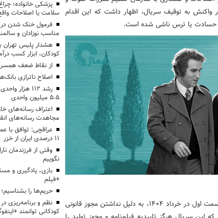
پزشکی خانواده؛ چرا
در واکنش به توقیف سریال، اظهار داشت که این اقدام
سلامت یا اصلاحات واقع 
ل، حسادت یا ترس ناشی شده است.
فرمول خنک شدن در ر
مناسب نوزادان و سالمن
هشدار پلیس تهران بز
کودکان، ابزار کسب درآ
از نقاط ضعف همسرم
اصلاح ناترازی بانک‌
رشد ۱۱۲ هزار 
۵.۵ میلیون واحدی
اعتراف رسانه‌های 
مجاهدت رسانه‌های انق
عراقچی: توافق با ع
۱۱ درصدی ایران از خزر
وقتی از فرزندمان نار
نگوییم
بازی، یادگیری و مسئ
+فیلم
حریم‌ها را بشناسیم؛
نظم و برنامه‌ریزی در 
سریال «سووشون» به کارگردانی نرگس آبیار، پس از پخش قسمت اول در خرداد ۱۴۰۴، به دلیل نداشتن مجوز قانونی
کودکانی توانمند +اینفوگ
که این سریال هرگز تاییدیه فیلم‌نامه و مجوز تولید را