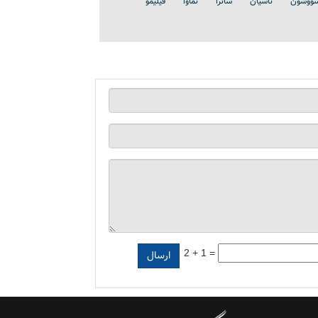
ووشون
تاسیان
ساترا
نماوا
فیلیمو
2 + 1 =