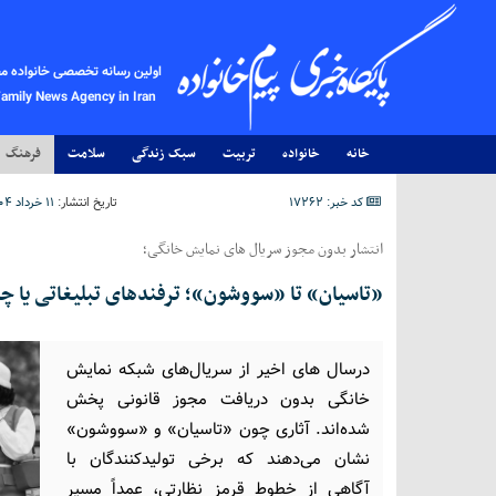
اولین رسانه تخصصی خانواده م
Family News Agency in Iran
خانه
خانواده
تربیت
سبک زندگی
سلامت
فرهنگ
کد خبر: 17262
تاریخ انتشار:
۱۱ خرداد ۱۴۰۴ - ۱۰:۳۵
انتشار بدون مجوز سریال های نمایش خانگی؛
«تاسیان» تا «سووشون»؛ ترفندهای تبلیغاتی یا چ
درسال های اخیر از سریال‌های شبکه نمایش
خانگی بدون دریافت مجوز قانونی پخش
شده‌اند. آثاری چون «تاسیان» و «سووشون»
نشان می‌دهند که برخی تولیدکنندگان با
آگاهی از خطوط قرمز نظارتی، عمداً مسیر