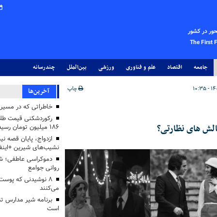
حور در کشور
The First 
جامعه
اقتصاد
علم و فناوری
ورزشی
بین‌الملل
چندرسانه
چاپ
آخرین‌ها
خاطراتی که در مسیر ک
رکوردشکنی قیمت طلا 
الش های نظارتی؟
۱۸۶ میلیون تومان رسید
ازدواج، پایان قصه نی
نشیب‌های شیرین +اینف
دموکراسی عاطفی؛ 
روانی جوامع
۸ نوشیدنی که پوست
می‌کنند
برنامه شیر مدارس تدا
است