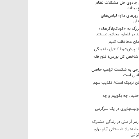
غ جادوی حل مشکلات نظام
بینانه
وزهای داغ؛ لباس‌های
دان
رگ به «کودک‌بلاگرها»؛
مد در فضای مجازی نیستند
ان محافظت کنیم
ها؛ پیش‌شرط کنترل نقدینگی
واحدی شاخص کل بورس؛ فتح قله
خارجی به شکست ترامپ حاصل
لابی است
مان نزدیک است/ تکذیب سهم
احتیم، چه بگوییم و چه
ولیت‌پذیری در یک سرگرمی
 رمز آرامش در زندگی مشترک
خانه؛ راز تابستانی آرام برای
رافی