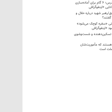
از تابستان تا کلاس درس؛ ۶ گام برای آماده‌سازی
نایی +اینفوگرافی
/رهبر شهید درباره حلال و
گفتند؟
قتی «سفره کوچک می‌شود»
د +اینفوگرافی
 تسکین‌دهنده و شست‌وشوی
 هستند که مأموریت‌شان
 ملت است