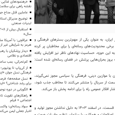
«رهنمودهای غذایی بر
نقشه راهی برای سلامت
عاملین قتل مداح جو
توضیح مدیرکل استاند
لبنیات صنعتی
سال»
ایران، به عنوان یکی از مهم‌ترین بسترهای فرهنگی و
عراقچی: با آمریکا مذ
هرمز به شرایطی غیر از
رخی محدودیت‌های رسانه‌ای را برای مخاطبان پر کرده
دیدار پزشکیان با رهب
ه این حوزه، حساسیت نهادهای ناظر نیز افزایش یافته
اقتصادی و نظامی
 بروز بحران‌هایی پرتنش در فضای رسانه‌ای شده است:
کم‌تحرکی، بمب ساعت
از کی‌پاپ تا یوتیوبر
فرهنگی نسل جوان +این
ان با موازین دینی، فرهنگی یا سیاسی مجوز نمی‌گیرند،
نسل صفحه‌ها؛ فرصتی
 قسمت از سریال را منتشر می‌کنند تا مخاطب جذب شود،
برای رشد شناختی؟ +این
افکار عمومی راه را برای ادامه‌ پخش باز می‌کند.
الگویابی در دوره نوجو
راهکارهای تقویت تاب
اجتماعی + فیلم
سواد رسانه‌ای؛ واکسن
سریال «تاسیان» به کارگردانی تینا پاکروان، پس از پخش سه قسمت، در اسفند ۱۴۰۳ به دلیل نداشتن مجوز تولید و
اخبار جعلی ایمن می‌کند
 اصلاحات و همکاری با سازمان تنظیم مقررات صوت و