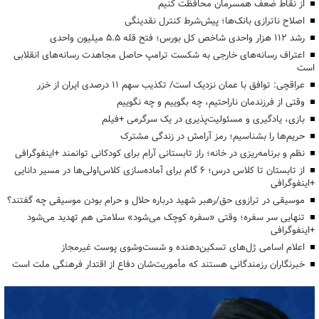
از نقاط ضعف همسرمان محافظت کنیم
اصلاح ناترازی بانک‌ها؛ پیش‌شرط کنترل نقدینگی
رشد ۱۱۲ هزار واحدی شاخص کل بورس؛ فتح قله ۵.۵ میلیون واحدی
اعتراف رسانه‌های خارجی به شکست ترامپ حاصل مجاهدت رسانه‌های انقلابی
است
عراقچی: توافق با عمان نزدیک است/ تکذیب سهم ۱۱ درصدی ایران از خزر
وقتی از فرزندمان ناراحتیم، چه بگوییم و چه نگوییم
بازی، یادگیری و مسئولیت‌پذیری در یک سرگرمی +فیلم
حریم‌ها را بشناسیم؛ رمز آرامش در زندگی مشترک
نظم و برنامه‌ریزی در خانه؛ راز تابستانی آرام برای کودکانی توانمند +اینفوگرافی
از تابستان تا کلاس درس؛ ۶ گام برای آماده‌سازی کلاس‌اولی‌ها در مسیر دانایی
+اینفوگرافی
موسیقی در ترازوی حق/رهبر شهید درباره حلال و حرام بودن موسیقی چه گفتند؟
تنهایی سر سفره؛ وقتی «سفره کوچک می‌شود» سلامتی هم تهدید می‌شود
+اینفوگرافی
اعلام اسامی ژل‌های تسکین‌دهنده و شست‌وشوی پوست غیرمجاز
خبرنگاران رزمندگانی هستند که مأموریت‌شان دفاع از اقتدار فرهنگی ملت است