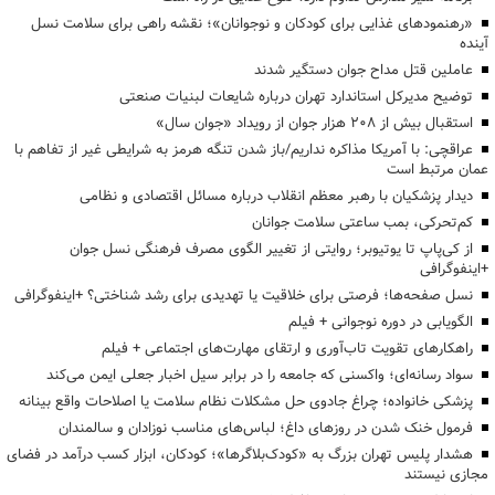
«رهنمودهای غذایی برای کودکان و نوجوانان»؛ نقشه راهی برای سلامت نسل
آینده
عاملین قتل مداح جوان دستگیر شدند
توضیح مدیرکل استاندارد تهران درباره شایعات لبنیات صنعتی
استقبال بیش از ۲۰۸ هزار جوان از رویداد «جوان سال»
عراقچی: با آمریکا مذاکره نداریم/باز شدن تنگه هرمز به شرایطی غیر از تفاهم با
عمان مرتبط است
دیدار پزشکیان با رهبر معظم انقلاب درباره مسائل اقتصادی و نظامی
کم‌تحرکی، بمب ساعتی سلامت جوانان
از کی‌پاپ تا یوتیوبر؛ روایتی از تغییر الگوی مصرف فرهنگی نسل جوان
+اینفوگرافی
نسل صفحه‌ها؛ فرصتی برای خلاقیت یا تهدیدی برای رشد شناختی؟ +اینفوگرافی
الگویابی در دوره نوجوانی + فیلم
راهکارهای تقویت تاب‌آوری و ارتقای مهارت‌های اجتماعی + فیلم
سواد رسانه‌ای؛ واکسنی که جامعه را در برابر سیل اخبار جعلی ایمن می‌کند
پزشکی خانواده؛ چراغ جادوی حل مشکلات نظام سلامت یا اصلاحات واقع بینانه
فرمول خنک شدن در روزهای داغ؛ لباس‌های مناسب نوزادان و سالمندان
هشدار پلیس تهران بزرگ به «کودک‌بلاگرها»؛ کودکان، ابزار کسب درآمد در فضای
مجازی نیستند