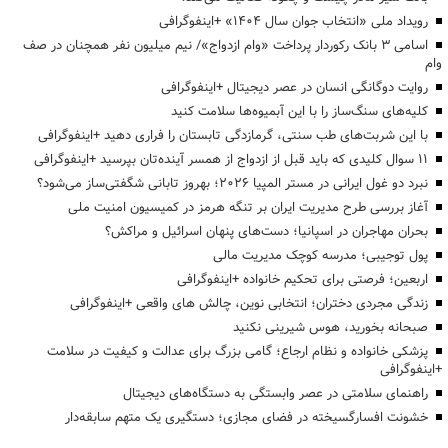
رویداد ملی «انتخاب جوان سال ۱۴۰۴» +اینفوگرافی
اسامی ۳ بانک رکوردار پرداخت «وام ازدواج»/ نیم میلیون نفر همچنان در صف
وام
روایت دوگانگی انسان در عصر دیجیتال +اینفوگرافی
کلیه‌های سنگ‌ساز را با این آبمیوه‌ها سلامت کنید
با این شربت‌های طب سنتی، گرمازدگی تابستان را فراری دهید +اینفوگرافی
۱۱ سوال کلیدی که باید قبل از ازدواج از همسر آینده‌تان بپرسید +اینفوگرافی
نبرد دو غول ایرانی در مستر المپیا ۲۰۲۶؛ بهروز تابانی شگفتی‌ساز می‌شود؟
آغاز بررسی طرح مدیریت ایران بر تنگه هرمز در کمیسیون امنیت ملی
بحران مهاجران در اسپانیا؛ دست‌های پنهان اسرائیل و مراکش؟
پول توجیبی؛ مدرسه کوچک مدیریت مالی
اربعین؛ فرصتی برای تحکیم خانواده +اینفوگرافی
زندگی مجردی دختران؛ انتخابی نوین، چالش های واقعی +اینفوگرافی
صبحانه بخورید، هوس شیرینی نکنید
پزشکی خانواده و نظام ارجاع؛ گامی بزرگ برای عدالت و کیفیت در سلامت
+اینفوگرافی
راهنمای سلامتی در عصر وابستگی به دستگاه‌های دیجیتال
خشونت افسارگسیخته در فضای مجازی؛ دستگیری یک متهم سابقه‌دار