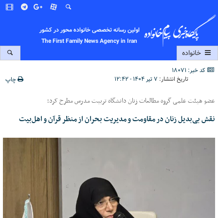
اولین رسانه تخصصی خانواده محور در کشور
The First Family News Agency in Iran
خانواده
کد خبر: 18071
تاریخ انتشار:
۷ تیر ۱۴۰۴ - ۱۲:۴۲
چاپ
عضو هیئت علمی گروه مطالعات زنان دانشگاه تربیت مدرس مطرح کرد؛
نقش بی‌بدیل زنان در مقاومت و مدیریت بحران از منظر قرآن و اهل‌بیت