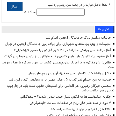
*
لطفا حاصل عبارت را در جعبه متن روبرو وارد کنید
3 + 9 =
آخرین‌ها
جزئیات مراسم بزرگ جاماندگان اربعین اعلام شد
تمهیدات و ویژه برنامه‌های شهرداری برای پیاده روی جاماندگان اربعین در تهران
آغاز برنامه ملی پزشکی خانواده در ۲۰ شهر فاز دوم با حضور «پزشکیان»
آغاز سقوط اینفانتینو/ ولز اولین کشوری که حمایتش را از رئیس فیفا پس گرفت
بقایی: الان مذاکره‌ای با آمریکا نداریم/مسیر کشتیرانی مورد مذاکره با عمان موقت
است
دلایل روانشناختی کاهش میل به فرزندآوری در زوج‌های جوان
فرزندم به من احترام نمی‌گذارد؛ ۵ راهکار عملی برای معکوس کردن این رفتار
مجلس خبرگان رهبری: هر اقدامی برای استیفای حقوق ملت باید در چارچوب
تدابیر رهبر انقلاب باشد
چگونه اینفلوئنسرها به الگوی نسل جدید تبدیل شدند؟ +اینفوگرافی
3مورد از شبه علم های رایج در صفحات سلامت +اینفوگرافی
۴۵۰ هزار فقره وام ازدواج پرداخت خواهد شد
بانک شیر مادر چیست و چگونه فعالیت می‌کند؟