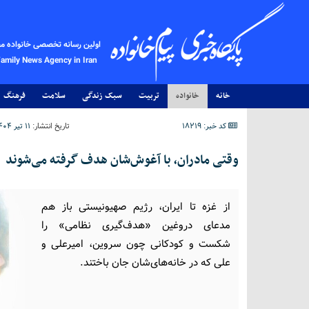
اولین رسانه تخصصی خانواده م
Family News Agency in Iran
خانه
خانواده
تربیت
سبک زندگی
سلامت
فرهنگ
کد خبر: 18219
تاریخ انتشار:
۱۱ تیر ۱۴۰۴ - ۱۲:۰۳
وقتی مادران، با آغوش‌شان هدف گرفته می‌شوند
از غزه تا ایران، رژیم صهیونیستی باز هم
مدعای دروغین «هدف‌گیری نظامی» را
شکست و کودکانی چون سروین، امیرعلی و
علی که در خانه‌های‌شان جان باختند.