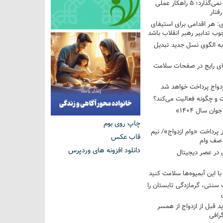
فرزندم به من احترام نمی‌گذارد؛ ۵ راهکار عملی
فتار
 هر اقدامی برای استیفای
ب تدابیر رهبر انقلاب باشد
به الگوی نسل جدید تبدیل
های رایج در صفحات سلامت
 و چگونه فعالیت می‌کند؟
رویداد ملی «انتخاب جوان سال ۱۴۰۴»
چاپ روی بوم
کوردار پرداخت «وام ازدواج»/ نیم
قاب عکس
 صف وام
دانلود افزونه های وردپرس
 در عصر دیجیتال
با این آبمیوه‌ها سلامت کنید
سنتی، گرمازدگی تابستان را
ید قبل از ازدواج از همسر
گرافی