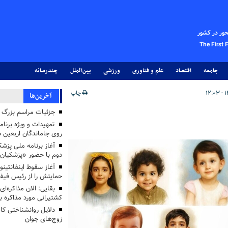
حور در کشور
The First 
جامعه
اقتصاد
علم و فناوری
ورزشی
بین‌الملل
چندرسانه
چاپ
آخرین‌ها
جزئیات مراسم بزرگ ج
تمهیدات و ویژه برنام
روی جاماندگان اربعین د
دوم با حضور «پزشکیان
آغاز سقوط اینفانتینو
حمایتش را از رئیس فی
بقایی: الان مذاکره‌ای
کشتیرانی مورد مذاکره 
دلایل روانشناختی کا
زوج‌های جوان