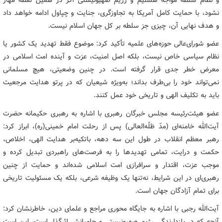
نشود، با حمایت کامل آمریکا به تجاوزگری، جنایت و چپاول ادامه خواهد داد
و هدف نهایی آن، چیزی جز سلطه بر کل جهان اسلام نیست.
عضو شورای‌عالی حوزه‌های علمیه تأکید کرد: موضوع فقط تهدید یک کشور یا
نظام سیاسی خاص نیست، بلکه اصل امنیت، عزت و آینده امت اسلامی در
معرض خطر جدی قرار گرفته است. در چنین وضعیتی، هیچ مسلمانی
نمی‌تواند خود را بی‌طرف بداند؛ به‌ویژه شیعیان که در پرتو هدایت مرجعیت
باید به تکلیف الهی و تاریخی خود عمل کنند.
عضو هیئت‌رئیسه مجلس خبرگان رهبری با اشاره به رهبری حکیمانه حضرت
آیت‌الله خامنه‌ای (مدّ ظلّه‌العالی) پس از رحلت امام خمینی(ره)، ابراز کرد:
رهبر معظم انقلاب در طول این سه دهه، باتکیه‌بر هدایت الهی، اخلاص،
حکمت و درایت، تمامی تهدیدها را به فرصت‌های راهبردی تبدیل کرده و
موجب عزت، اقتدار و سرافرازی امت اسلامی شده‌اند و حمایت از چنین
رهبری‌ای در این شرایط، نه‌تنها یک وظیفه شرعی، بلکه یک مسئولیت تاریخی
برای تمام آزادگان جهان است.
آیت‌الله رجبی با اشاره به جایگاه محوری مراجع و علمای دین، خاطرنشان کرد:
آنچه که در بازدارندگی رژیم صهیونیستی و حامیانش اثرگذار است، این است