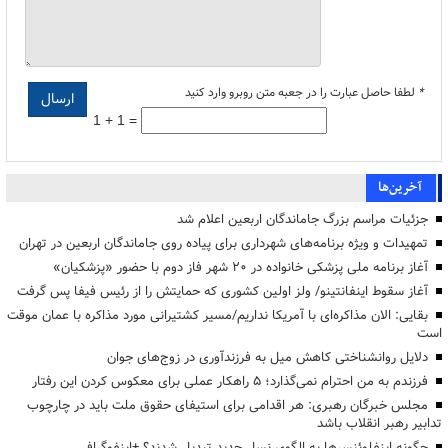
*
لطفا حاصل عبارت را در جعبه متن روبرو وارد کنید
1 + 1 =
آخرین‌ها
جزئیات مراسم بزرگ جاماندگان اربعین اعلام شد
تمهیدات و ویژه برنامه‌های شهرداری برای پیاده روی جاماندگان اربعین در تهران
آغاز برنامه ملی پزشکی خانواده در ۲۰ شهر فاز دوم با حضور «پزشکیان»
آغاز سقوط اینفانتینو/ ولز اولین کشوری که حمایتش را از رئیس فیفا پس گرفت
بقایی: الان مذاکره‌ای با آمریکا نداریم/مسیر کشتیرانی مورد مذاکره با عمان موقت
است
دلایل روانشناختی کاهش میل به فرزندآوری در زوج‌های جوان
فرزندم به من احترام نمی‌گذارد؛ ۵ راهکار عملی برای معکوس کردن این رفتار
مجلس خبرگان رهبری: هر اقدامی برای استیفای حقوق ملت باید در چارچوب
تدابیر رهبر انقلاب باشد
چگونه اینفلوئنسرها به الگوی نسل جدید تبدیل شدند؟ +اینفوگرافی