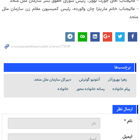
- عالیجناب آقای جورگ لووبر، رئیس شورای حقوق بشر سازمان ملل متحد
- عالیجناب خانم ماریتزا چان والورده، رئیس کمیسیون مقام زن سازمان ملل
متحد
برچسب‌ها
زهرا بهروزآذر
آنتونیو گوترش
دبیرکل سازمان ملل متحد
پیام خانواده
رسانه خانواده محور
خانواده
ارسال نظر
نام *
ایمیل