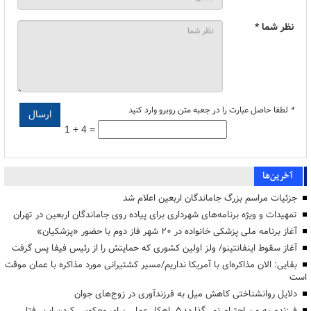
نظر شما *
*
لطفا حاصل عبارت را در جعبه متن روبرو وارد کنید
1 + 4 =
آخرین‌ها
جزئیات مراسم بزرگ جاماندگان اربعین اعلام شد
تمهیدات و ویژه برنامه‌های شهرداری برای پیاده روی جاماندگان اربعین در تهران
آغاز برنامه ملی پزشکی خانواده در ۲۰ شهر فاز دوم با حضور «پزشکیان»
آغاز سقوط اینفانتینو/ ولز اولین کشوری که حمایتش را از رئیس فیفا پس گرفت
بقایی: الان مذاکره‌ای با آمریکا نداریم/مسیر کشتیرانی مورد مذاکره با عمان موقت
است
دلایل روانشناختی کاهش میل به فرزندآوری در زوج‌های جوان
فرزندم به من احترام نمی‌گذارد؛ ۵ راهکار عملی برای معکوس کردن این رفتار