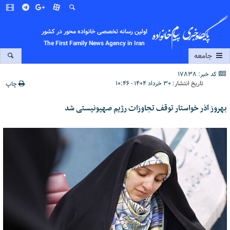
اولین رسانه تخصصی خانواده محور در کشور
The First Family News Agency in Iran
جامعه
کد خبر: 17838
تاریخ انتشار:
۳۰ خرداد ۱۴۰۴ - ۱۰:۴۶
چاپ
بهروز آذر خواستار توقف تجاوزات رژیم صهیونیستی شد