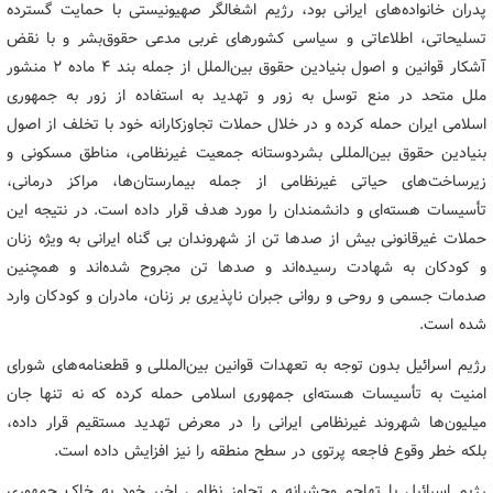
پدران خانواده‌های ایرانی بود، رژیم اشغالگر صهیونیستی با حمایت گسترده
تسلیحاتی، اطلاعاتی و سیاسی کشورهای غربی مدعی حقوق‌بشر و با نقض
آشکار قوانین و اصول بنیادین حقوق بین‌الملل از جمله بند ۴ ماده ۲ منشور
ملل متحد در منع توسل به زور و تهدید به استفاده از زور به جمهوری
اسلامی ایران حمله کرده و در خلال حملات تجاوزکارانه خود با تخلف از اصول
بنیادین حقوق بین‌المللی بشردوستانه جمعیت غیرنظامی، مناطق مسکونی و
زیرساخت‌های حیاتی غیرنظامی از جمله بیمارستان‌ها، مراکز درمانی،
تأسیسات هسته‌ای و دانشمندان را مورد هدف قرار داده است. در نتیجه این
حملات غیرقانونی بیش از صدها تن از شهروندان بی گناه ایرانی به ویژه زنان
و کودکان به شهادت رسیده‌اند و صدها تن مجروح شده‌اند و همچنین
صدمات جسمی و روحی و روانی جبران ناپذیری بر زنان، مادران و کودکان وارد
شده است.
رژیم اسرائیل بدون توجه به تعهدات قوانین بین‌المللی و قطعنامه‌های شورای
امنیت به تأسیسات هسته‌ای جمهوری اسلامی حمله کرده که نه تنها جان
میلیون‌ها شهروند غیرنظامی ایرانی را در معرض تهدید مستقیم قرار داده،
بلکه خطر وقوع فاجعه پرتوی در سطح منطقه را نیز افزایش داده است.
رژیم اسرائیل با تهاجم وحشیانه و تجاوز نظامی اخیر خود به خاک جمهوری