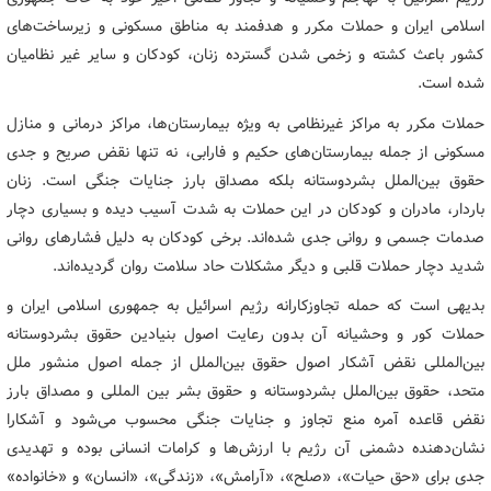
اسلامی ایران و حملات مکرر و هدفمند به مناطق مسکونی و زیرساخت‌های
کشور باعث کشته و زخمی شدن گسترده زنان، کودکان و سایر غیر نظامیان
شده است.
حملات مکرر به مراکز غیرنظامی به ویژه بیمارستان‌ها، مراکز درمانی و منازل
مسکونی از جمله بیمارستان‌های حکیم و فارابی، نه تنها نقض صریح و جدی
حقوق بین‌الملل بشردوستانه بلکه مصداق بارز جنایات جنگی است. زنان
باردار، مادران و کودکان در این حملات به شدت آسیب دیده و بسیاری دچار
صدمات جسمی و روانی جدی شده‌اند. برخی کودکان به دلیل فشارهای روانی
شدید دچار حملات قلبی و دیگر مشکلات حاد سلامت روان گردیده‌اند.
بدیهی است که حمله تجاوزکارانه رژیم اسرائیل به جمهوری اسلامی ایران و
حملات کور و وحشیانه آن بدون رعایت اصول بنیادین حقوق بشردوستانه
بین‌المللی نقض آشکار اصول حقوق بین‌الملل از جمله اصول منشور ملل
متحد، حقوق بین‌الملل بشردوستانه و حقوق بشر بین المللی و مصداق بارز
نقض قاعده آمره منع تجاوز و جنایات جنگی محسوب می‌شود و آشکارا
نشان‌دهنده دشمنی آن رژیم با ارزش‌ها و کرامات انسانی بوده و تهدیدی
جدی برای «حق حیات»، «صلح»، «آرامش»، «زندگی»، «انسان» و «خانواده»