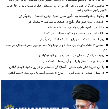
مجلس خبرگان رهبری: هر اقدامی برای استیفای حقوق ملت باید در چارچوب
تدابیر رهبر انقلاب باشد
چگونه اینفلوئنسرها به الگوی نسل جدید تبدیل شدند؟ +اینفوگرافی
3مورد از شبه علم های رایج در صفحات سلامت +اینفوگرافی
۴۵۰ هزار فقره وام ازدواج پرداخت خواهد شد
بانک شیر مادر چیست و چگونه فعالیت می‌کند؟
رویداد ملی «انتخاب جوان سال ۱۴۰۴» +اینفوگرافی
اسامی ۳ بانک رکوردار پرداخت «وام ازدواج»/ نیم میلیون نفر همچنان در صف
وام
روایت دوگانگی انسان در عصر دیجیتال +اینفوگرافی
کلیه‌های سنگ‌ساز را با این آبمیوه‌ها سلامت کنید
با این شربت‌های طب سنتی، گرمازدگی تابستان را فراری دهید +اینفوگرافی
۱۱ سوال کلیدی که باید قبل از ازدواج از همسر آینده‌تان بپرسید +اینفوگرافی