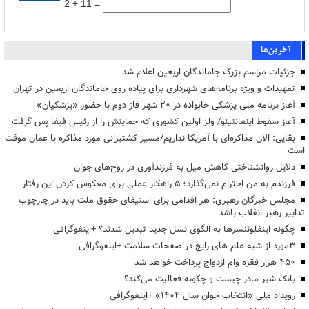
2 + 11 =
آخرین‌ها
جزئیات مراسم بزرگ جاماندگان اربعین اعلام شد
تمهیدات و ویژه برنامه‌های شهرداری برای پیاده روی جاماندگان اربعین در تهران
آغاز برنامه ملی پزشکی خانواده در ۲۰ شهر فاز دوم با حضور «پزشکیان»
آغاز سقوط اینفانتینو/ ولز اولین کشوری که حمایتش را از رئیس فیفا پس گرفت
بقایی: الان مذاکره‌ای با آمریکا نداریم/مسیر کشتیرانی مورد مذاکره با عمان موقت
است
دلایل روانشناختی کاهش میل به فرزندآوری در زوج‌های جوان
فرزندم به من احترام نمی‌گذارد؛ ۵ راهکار عملی برای معکوس کردن این رفتار
مجلس خبرگان رهبری: هر اقدامی برای استیفای حقوق ملت باید در چارچوب
تدابیر رهبر انقلاب باشد
چگونه اینفلوئنسرها به الگوی نسل جدید تبدیل شدند؟ +اینفوگرافی
3مورد از شبه علم های رایج در صفحات سلامت +اینفوگرافی
۴۵۰ هزار فقره وام ازدواج پرداخت خواهد شد
بانک شیر مادر چیست و چگونه فعالیت می‌کند؟
رویداد ملی «انتخاب جوان سال ۱۴۰۴» +اینفوگرافی