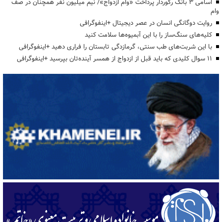
اسامی ۳ بانک رکوردار پرداخت «وام ازدواج»/ نیم میلیون نفر همچنان در صف
وام
روایت دوگانگی انسان در عصر دیجیتال +اینفوگرافی
کلیه‌های سنگ‌ساز را با این آبمیوه‌ها سلامت کنید
با این شربت‌های طب سنتی، گرمازدگی تابستان را فراری دهید +اینفوگرافی
۱۱ سوال کلیدی که باید قبل از ازدواج از همسر آینده‌تان بپرسید +اینفوگرافی