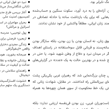
 نابرابر بود.
تابانی شگفتی‌ساز می‌ش
ن آزاده‌ای را به درد آورد، سکوت سنگین و حساب‌شده
آغاز بررسی طرح مدیر
‌هایی که برای یک بازداشت ساده یا حادثه تصادفی در
کمیسیون امنیت ملی
بحران مهاجران در اس
ند زنان ایرانی، مطلقاً واکنشی از خود نشان ندادند.
اسرائیل و مراکش؟
پول توجیبی؛ مدرسه 
اربعین؛ فرصتی برای 
ق زنان، نه انسان بودن یا زن بودن، بلکه سازگار بودن
زندگی مجردی دختران
سانه‌پسند و قربانیِ قابل سوءاستفاده در راستای اهداف
واقعی +اینفوگرافی
 در میدان نبرد و دفاع از وطن شهید شود، یا حتی در
صبحانه بخورید، هوس
ج شده و در بهترین حالت به یک «عدد» در گزارش‌های
پزشکی خانواده و نظا
عدالت و کیفیت در سلام
راهنمای سلامتی در 
شات پاییز ۱۴۰۱، مرگ مهسا امینی چنان بزرگ‌نمایی شد که رهبران غربی یکی‌یکی پشت
دیجیتال
خشونت افسارگسیخته
ای بین‌المللی راه انداختند. در مقابل، شهادت زنانی که
دستگیری یک متهم سابقه
ی یک خط محکومیت از سوی همان چهره‌ها به همراه
است‌ورزان غربی، زن بودن فی‌نفسه ارزشی ندارد؛ بلکه