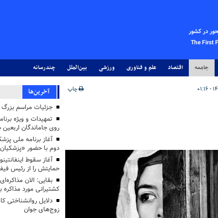
حور در کشور
The First 
جامعه
اقتصاد
علم و فناوری
ورزشی
بین‌الملل
چندرسانه
چاپ
آخرین‌ها
جزئیات مراسم بزرگ ج
تمهیدات و ویژه برنام
روی جاماندگان اربعین د
دوم با حضور «پزشکیان
آغاز سقوط اینفانتینو
حمایتش را از رئیس فی
بقایی: الان مذاکره‌ای
کشتیرانی مورد مذاکره 
دلایل روانشناختی کا
زوج‌های جوان