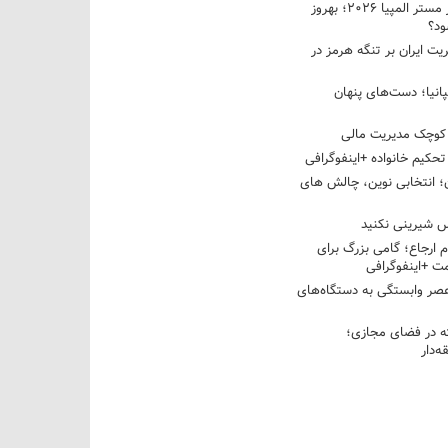
نبرد دو غول ایرانی در مستر المپیا ۲۰۲۶؛ بهروز
ود؟
یت ایران بر تنگه هرمز در
پانیا؛ دست‌های پنهان
کوچک مدیریت مالی
تحکیم خانواده +اینفوگرافی
؛ انتخابی نوین، چالش های
 شیرینی نکنید
م ارجاع؛ گامی بزرگ برای
ت +اینفوگرافی
عصر وابستگی به دستگاه‌های
 در فضای مجازی؛
‌دار