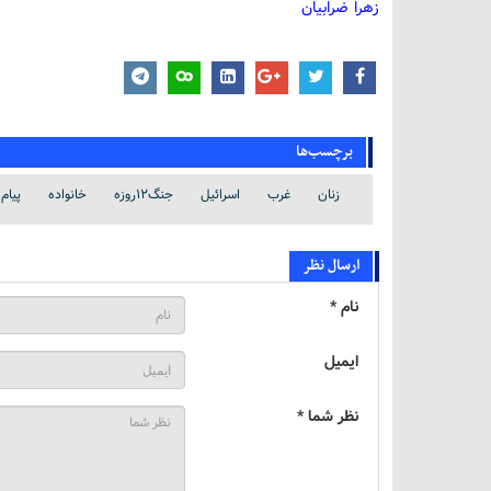
زهرا ضرابیان
برچسب‌ها
زنان
غرب
اسرائیل
جنگ12روزه
خانواده
پیام 
ارسال نظر
نام *
ایمیل
نظر شما *