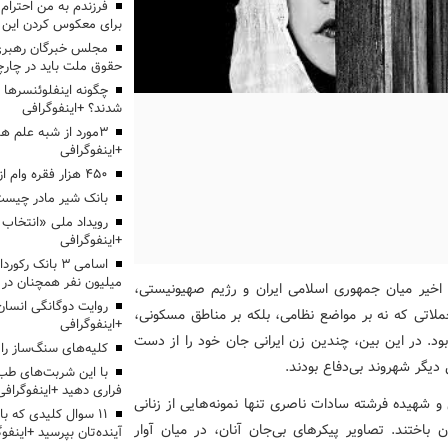
برای معکوس کردن این ر
مجلس خبرگان رهبری:
حقوق ملت باید در چارچو
چگونه اینفلوئنسرها 
شدند؟ +اینفوگرافی
3مورد از شبه علم 
+اینفوگرافی
۴۵۰ هزار فقره وام ازدواج پرداخت خواهد شد
بانک شیر مادر چیست
+اینفوگرافی
اسامی ۳ بانک ر
میلیون نفر همچنان در
ان جنگ ۱۲ روزه اخیر میان جمهوری اسلامی ایران و رژیم صهیونیستی،
روایت دوگانگی انسان
ملاتی که نه بر مواضع نظامی، بلکه بر مناطق مسکونی،
+اینفوگرافی
ود. در این بین، چندین زن ایرانی جان خود را از دست
کلیه‌های سنگ‌ساز را 
 دیگر شهروند بی‌دفاع بودند.
با این شربت‌های طب 
فراری دهید +اینفوگرافی
 شهیده فرشته سادات ناصری تنها نمونه‌هایی از زنانی
۱۱ سوال کلیدی که با
ختند. تصاویر پیکرهای بی‌جان آنان، در میان آوار
آینده‌تان بپرسید +اینفو