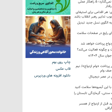
فرزندم به من احترام نمی‌گذارد؛ ۵ راهکار عملی
فتار
 هر اقدامی برای استیفای
ب تدابیر رهبر انقلاب باشد
به الگوی نسل جدید تبدیل
های رایج در صفحات سلامت
 و چگونه فعالیت می‌کند؟
رویداد ملی «انتخاب جوان سال ۱۴۰۴»
چاپ روی بوم
کوردار پرداخت «وام ازدواج»/ نیم
قاب عکس
 صف وام
دانلود افزونه های وردپرس
 در عصر دیجیتال
با این آبمیوه‌ها سلامت کنید
سنتی، گرمازدگی تابستان را
ید قبل از ازدواج از همسر
گرافی