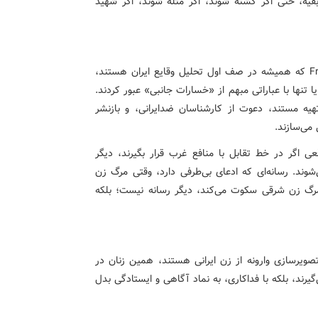
قیه، حتی اگر کشته شوند، اگر مثله شوند، اگر شهید
رسانه‌های جریان اصلی مانند BBC، CNN، DW، و France 24 که همیشه در صف اول تحلیل وقایع ایران هستند،
 تنها با عباراتی مبهم از «خسارات جانبی» عبور کردند.
یه مستند، دعوت از کارشناسان ضدایرانی، و بازنشر
می‌سازند.
عی اگر در خط تقابل با منافع غرب قرار بگیرند، دیگر
شوند. رسانه‌ای که ادعای بی‌طرفی دارد، وقتی مرگ زن
ر مرگ زن شرقی سکوت می‌کند، دیگر رسانه نیست؛ بلکه
تصویرسازی وارونه از زن ایرانی هستند، همین زنان در
یرند، بلکه با فداکاری، به نماد آگاهی و ایستادگی بدل