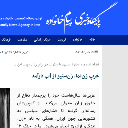
اولین رسانه تخصصی خانواده م
Family News Agency in Iran
خانه
خانواده
تربیت
سبک زندگی
سلامت
فرهنگ
کد خبر: 18295
تاریخ انتشار:
۱۷ تیر ۱۴۰۴ - ۰۱:۱۶
تضاد ادعاهای حقوق بشری با سکوت در برابر زنان شهید ایران،
غربِ زن‌نما، زن‌ستیز از آب درآمد
غربی‌ها سال‌هاست خود را پرچمدار دفاع از
حقوق زنان معرفی می‌کنند. از کمپین‌های
رسانه‌ای گرفته تا فشارهای سیاسی به
کشورهایی چون ایران، همگی به نام «زن،
زندگی، آزادی» انجام می‌شود. اما در جنگ ۱۲