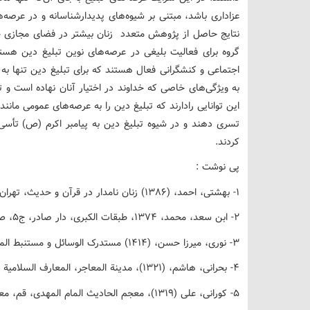
عزاداری باشد، مبتنی بر شیوه‌های پدیدارشناسانه و در عرصه
نتایج حاصل از پژوهش متعدد زنان بیشتر در فضای مجازی حض
گروه برای فعالیت بلیغی در عرصه‌های نوین تبلیغ دین هستن
اجتماعی و کنشگرانی فعال هستند که برای تبلیغ دین تنها به 
به ویژگی‌های خاصی که خداوند در اختیار آنان نهاده است و ت
این توانایی رادارند که تبلیغ دین را به عرصه‌های عمومی مانن
تسری دهند و در شیوه تبلیغ دین به پیامبر اکرم (ص) تأسی کن
کردند.
پی نوشت :
1- بهشتی، احمد، (1386) زنان نامدار در قرآن و حدیث، تهران، سازمان تبلیغات اسلامی، ص51
2- ابن سعد، محمد، 1374، طبقات الکبری، دار صادر، ج5، ص476
3- نوری، میرزا حسن، (1414) مستدرک الوسائل و مستنبط المسائل، قم، البیت (عربی)،
4- بحرانی، هاشم، (1321)، مدینة المعاجر، المعارف السلامیة
5- کورانی، علی (1319)، معجم الحادیث المام المهدی، قم، معارف السلامیة