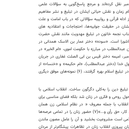
امبر نقل کرده‌اند و مرجع پاسخ‌گویی به سؤالات علمی
مه امام زمان و نقش حیاتی ایشان در تبلیغ و نشر مفاهیم
زرگوار با استفاده از ادله قرآنی و رواییبه سؤالاتی که در باب امامت و علت
شان در حقیقت جوابیه‌ها، احتجاجات و اعتقادیه های
ر اصلی آن‌ها مهدویت است(5). نقش جناب نجمه خاتون در تبلیغ مهدویت مانند نقش حضرت
عاشورا است. «سوده» دختر عمار بن الاسک همدانی در
بدالمطلب در مبارزه با حکومت اموی، «ام الخیر» در
بر، امیمه دختر قیس بن ابی الصلت غفاری در جریان
ل خدا (دختر عبدالمطلب)، «ام حکیمه» و «خنساء» از
نوادگان امرالقیس که از قدرت کلام و استعدادهای ذاتی خود در تبلیغ اسلام بهره گرفتند، (6) نمونه‌های موفق دیگری
لیغ دین را به‌کلی دگرگون ساخت. انقلاب اسلامی با
تحول روحی و فکری در زنان شد بلکه فضای مناسبی برای
 انقلاب با جمله معروف « در نظام اسلامی زن همان
حقوقی را دارد که مرد دارد مانند « حق مالکیت، تحصیل، حق کار، حق رأی و...»(7) حضور زنان را در تمامی عرصه‌ها
امی است مشروعیت بخشید و آن را عامل مصون ماندن
 و پیشبرد مقاصد اسلام دانست. (8) در جریان پیروزی انقلاب زنان در تظاهرات پیشگام‌تر از مردان