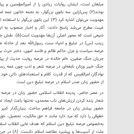
مبلغان است، ایشان روایات زیادی را از امیرالمؤمنین و پی
بودند(2) پس‌ازاین سه بانوی بزرگوار، به نجمه خاتون ع
مهدویت می‌توان اشاره کرد (3) این بانوی ب
غیبت مطرح می‌شد پاسخ دادند؛ آثار و اخبار منصوب به ای
شیعی است که محو
زینب (س) در تبلیغ و احیاء سنت رسول‌الله بعد از حادثه 
عرصه سیاست و عزل حاکم ظالم و فاسد اموی، دختر حرث بن ع
جریان جنگ صفین، «ام خالد» در عرصه روایت حدیث از پیام
جنگ خیبر وزنان نابغه‌ای در عرصه شعر و ادب چون عمه رسو
از حضور زنان صدر اسلام در عرصه تبلیغ دین است.
در عصر حاضر، پدیده انقلاب اسلامی حضور زنان در عرصه تب
شعار زنده کردن ارزش‌های ناب محمدی، نه‌تنها باعث ایجاد 
حضور بیشتر زنان در جامعه فراهم ساخت. بنیان‌گذار کبیر
به‌خصوص عرصه تبلیغ دین اسلام که هدف غایی انقلاب اسل
ملت از آسیب‌ها