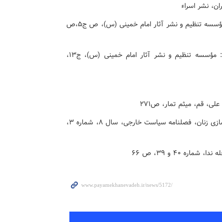
7- موسوی الخمینی، روح الله (1385)، صحیفه امام، تهران: مؤسسه تنظیم و نشر آثار امام خمینی (س)، ص ج5،ص
8- موسوی الخمینی، روح الله (1385)، صحیفه امام، تهران: مؤسسه تنظیم و نشر آثار امام خمینی (س)، ج13،
11 -مصفا، نسرین (1371) نقش مشارکت سیاسی در توانمندسازی زنان، فصلنامه سیاست خارجی، سال ۸، شماره ۳،