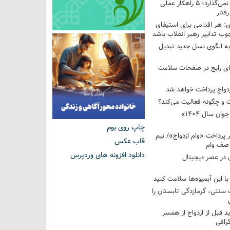
فرزندم به من احترام نمی‌گذارد؛ ۵ راهکار عملی
فتار
 هر اقدامی برای استیفای
ب تدابیر رهبر انقلاب باشد
به الگوی نسل جدید تبدیل
های رایج در صفحات سلامت
 و چگونه فعالیت می‌کند؟
رویداد ملی «انتخاب جوان سال ۱۴۰۴»
چاپ روی بوم
کوردار پرداخت «وام ازدواج»/ نیم
قاب عکس
 صف وام
دانلود افزونه های وردپرس
 در عصر دیجیتال
با این آبمیوه‌ها سلامت کنید
سنتی، گرمازدگی تابستان را
ید قبل از ازدواج از همسر
گرافی