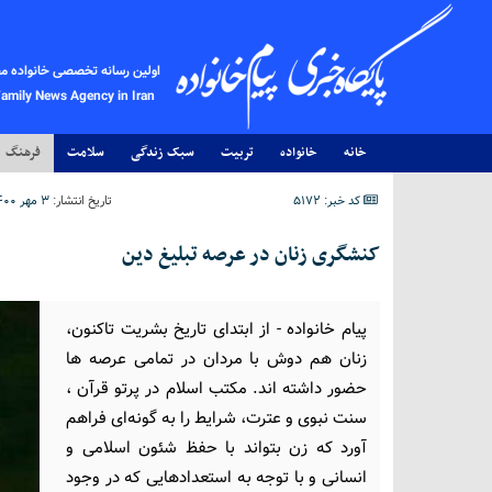
اولین رسانه تخصصی خانواده م
Family News Agency in Iran
خانه
خانواده
تربیت
سبک زندگی
سلامت
فرهنگ
کد خبر: 5172
تاریخ انتشار:
۳ مهر ۱۴۰۰ - ۱۷:۲۳
کنشگری زنان در عرصه تبلیغ دین
پیام خانواده - از ابتدای تاریخ بشریت تاکنون،
زنان هم دوش با مردان در تمامی عرصه ها
حضور داشته اند. مکتب اسلام در پرتو قرآن ،
سنت نبوی و عترت، شرایط را به گونه‌ای فراهم
آورد که زن بتواند با حفظ شئون اسلامی و
انسانی و با توجه به استعدادهایی که در وجود