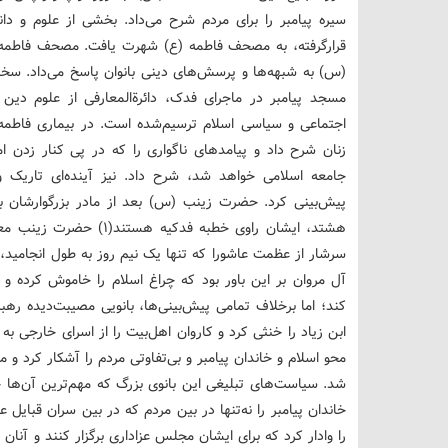
سیره پیامبر را برای مردم شرح می‌داد. بخشی از علوم و د
قرارگرفته، به مصحف فاطمه (ع) شهرت یافت. مصحف فاطمه، از
(س) به شبهه‌ها و پرسش‌های دینی بانوان پاسخ می‌داد. سخن
مسجد پیامبر در ماجرای فدک، دائرة‌المعارفی از علوم دین
اجتماعی و سیاسی اسلام ترسیم‌شده است. در بیماری فاطمه 
زنان شرح داد و پیامدهای ناگواری را که در پی کنار زدن ام
جامعه اسلامی خواهد شد، شرح داد. نیز آینده‌ای تاریک و ف
پیش‌بینی کرد. حضرت زینب (س) بعد از مادر بزرگوارشان ب
هشتد، ایشان راوی خطبه فدک
سرشار از عظمت عاشورا که تنها یک نیم روز به طول انجامید، تم
آل مروان بر این باور بود که چراغ اسلام را خاموش کرده و م
کند؛ اما برخلاف تمامی پیش‌بینی‌ها، بانویی مصیبت‌دیده رهب
ابن زیاد را خنثی کرد و کاروان اهل‌بیت را از اسرای خارجی به 
محو اسلام و خاندان پیامبر و بی‌تفاوتی مردم را آشکار کرد 
شد. سیاست‌های تبلیغی این بانوی بزرگ که مهم‌ترین آن‌ها خط
خاندان پیامبر را نه‌تنها در بین مردم که در بین سران قبایل 
را وادار کرد که برای ایشان مجلس عزاداری برگزار کنند و آنان ر