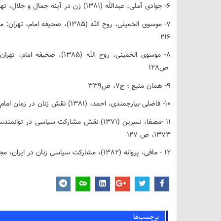
6- جوادی آملی، عبدالله (1381) زن در آینه جمال و جلال، تهران، نشر اسراء
216
ص128
9- همان منبع ؛ ج7، ص339
10- فاضلی بیارجمندی، احمد، (1381) نقش زنان در زمان امام علی، قم، میثم تمار، ص271
۱۳۷۳، ص ۱۲۷
12 - مافی، پروانه (۱۳۸۲)، مشارکت سیاسی زنان در ایران، مجله ندا، شماره ۴۰ و ۳۹، ص ۶۶
برچسب‌ها