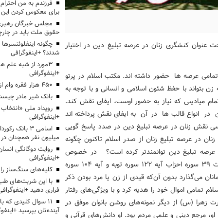
برای معکوس کردن این ر
مجلس خبرگان رهبری:
حقوق ملت باید در چارچو
چگونه اینفلوئنسرها 
ت عنوان کنشگری زنان در عرصه تبلیغ دین در اختیار
شدند؟ +اینفوگرافی
3مورد از شبه علم 
+اینفوگرافی
تمامی عرصه ها حضور داشته اند. مکتب اسلام در پرتو
۴۵۰ هزار فقره وام ازدواج پرداخت خواهد شد
 زن بتواند با حفظ شئون اسلامی و انسانی و با توجه به
بانک شیر مادر چیست
مام میادینی که نیاز به حضور اوست، ایفای نقش کند.
ن در انواع قالب ها در آن به ایفای نقش پرداخته اند
+اینفوگرافی
ی نقش زنان در عرصه تبلیغ دین در صدد پاسخ گویی
اسامی ۳ بانک ر
میلیون نفر همچنان در
ان در عرصه تبلیغ زنان از صدر اسلام تاکنون چگونه
روایت دوگانگی انسان
 در عرصه تبلیغ دین توانمندتر کرده است؟ در خصوص
+اینفوگرافی
تبلیغ دین دستوری در مورد زن یا مرد بودن وجود ندارد، آیات 39 سوره احزاب آیه 122 سوره توبه و آیه 104 سوره
کلیه‌های سنگ‌ساز را 
نان می‌گذارد بدون آن‌که قیدی از زن یا مرد بودن ذکر
با این شربت‌های طب 
م تمامی اموال خود را هدیه کرد و با ویژگی‌های رفتار
فراری دهید +اینفوگرافی
رت زهرا (س) از دیگر نمونه‌های روشن بانوان موفق در
۱۱ سوال کلیدی که با
آینده‌تان بپرسید +اینفو
و، مرجع دینی و علمی مردم بود. او دانش‌های قرآنی و