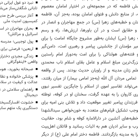
انش فاطمه که در مجموعه‌ای در اختیار امامان معصوم
تابانی شگفتی‌ساز می‌ش
 منابع دانش و فتوای امامان بوده، به‌جز آن، فاطمه
آغاز بررسی طرح مدیر
کمیسیون امنیت ملی
ان و خطبه‌های زهرا (س) در جمع مهاجران و انصار در
بحران مهاجران در اس
 و حقایق است و در آن باورها، ارزش‌ها، راه و رسم
اسرائیل و مراکش؟
زهرا (س) ایشان به‌طور مشروح جایگاه امامت را برای
پول توجیبی؛ مدرسه 
یر مؤمنان از جانشینی پیامبر و رهبری امت، دامن‌گیر
اربعین؛ فرصتی برای 
تنه‌های هولناکی را برای امت به‌دوراز امام راستین
زندگی مجردی دختران
زرگ‌ترین مبلغ اسلام و عامل بقای اسلام ناب محمدی
واقعی +اینفوگرافی
صبحانه بخورید، هوس
یه هستند(1) حضرت زینب معلم زنان مدینه و از راویان حدیث بودند. پس از واقعه
پزشکی خانواده و نظا
امی مردان آل الله (به‌جز امامی بیمار) از میان رفتند،
عدالت و کیفیت در سلام
ی‌تواند تفاسیر اموی از اسلام را جایگزین تفسیر نبوی
راهنمای سلامتی در 
ری کاروان را به عهده گرفت، سخنان او در کوفه، توطئه
دیجیتال
فرزندان پیامبر تغییر موقعیت داد و تلاش بنی امیه برای
خشونت افسارگسیخته
دستگیری یک متهم سابقه
و موجب تشکیل قیام‌های متعدد به خون‌خواهی سیدالشهدا
به‌های آتشین در دارالاماره کوفه و شام بود، حقانیت
عرب و سایر ادیان هم به اثبات رسانید و قاتلان اهل‌بیت
ا به مدینه بازگردانند. فاطمه دختر امام علی (ع) از دیگر