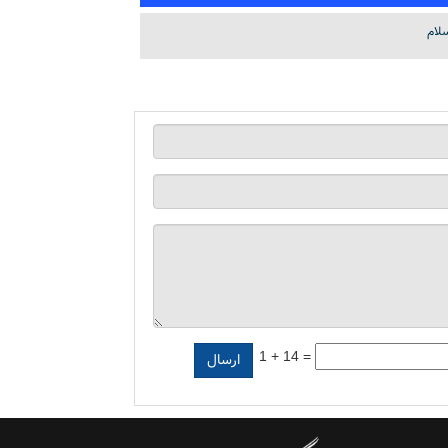
لام
1 + 14 =