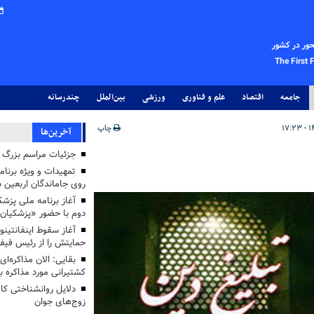
حور در کشور
The First 
جامعه
اقتصاد
علم و فناوری
ورزشی
بین‌الملل
چندرسانه
چاپ
آخرین‌ها
جزئیات مراسم بزرگ ج
تمهیدات و ویژه برنام
روی جاماندگان اربعین د
دوم با حضور «پزشکیان
آغاز سقوط اینفانتینو
حمایتش را از رئیس فی
بقایی: الان مذاکره‌ای
کشتیرانی مورد مذاکره 
دلایل روانشناختی کا
زوج‌های جوان