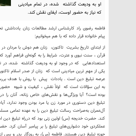
او به ودیعت گذاشته ‌ شده، در تمام میادینی
که نیاز به حضور اوست، ایفای نقش کند.
فاطمه رضوی راد کارشناس ارشد مطالعات زنان یادداشتی تح
پیام خانواده قرار داده که با هم میخوانیم:
از ابتدای تاریخ بشریت تاکنون، زنان هم دوش با مردان در 
قرآن ، سنت نبوی و عترت، شرایط را به گونه‌ای فراهم آورد که
استعدادهایی که در وجود او به ودیعت گذاشته ‌ شده، در ت
یکی از مهم ترین میادینی است که زنان از صدر اسلام تاکنو
عرصه تبلیغ دین است . یاددات پیش با روش با هدف بررس
به این سؤالات است که اولاً نقش ، کیفیت و شیوه حضور زن
بوده است؟ آیا ویژگی‌ها و نقش‌های خاص زنانه، آنان را
آل‌عمران به‌صراحت رسالت تبلیغ دین را به عهده تمامی مسلما
کند. حضرت خدیجه (س) اولین زنی بود که درراه تبلیغ دین اسلا
عملکردی خود دشواری‌های تبلیغ را بر پیامبر آسان کرد. حض
حوزه تبلیغ دین هستند. فاطمه (س)، به روزگار پدر و پس از ا