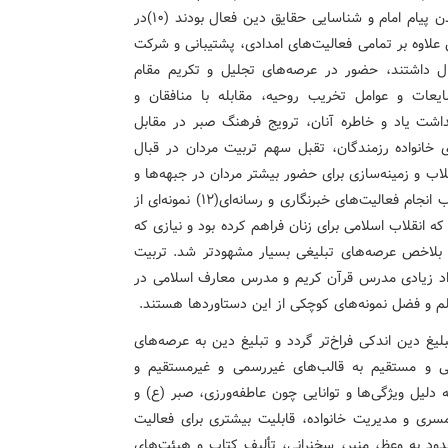
بودند (9)در تکثیر پخش اعلامیه و نوارهای امام باهدف رساندن پیام امام و شناسایی حقایق دین فعال بودند (10)در
داشتند. در 8 سال دفاع مقدس علاوه بر تمامی فعالیت‌های امدادی، پشتیبانی و شرکت
 حضوری فعال داشتند، حضور در عرصه‌های تجلیل و تکریم مقام
یعات و عوامل تخریب روحیه، مقابله با منافقان و
اشت یاد و خاطره آنان، ترویج فرهنگ صبر در مقابل
خانواده رزمندگان، تقبل سهم تربیت مردان در قبال
لاب و زمینه‌سازی برای حضور بیشتر مردان در جبهه‌ها و
تقویت روحیه آنان، پوشش دادن اخبار مربوط به جنگ در قالب انجام فعالیت‌های خبرنگاری و رسانه‌ای(12) نمونه‌ای از
ه انقلاب اسلامی برای زنان فراهم کرده بود و نیازی که
 بلاخص عرصه‌های تبلیغی بسیار مشهودتر شد. تربیت
یت تعداد زیادی مدرس قرآن کریم و مدرس معارف اسلامی در
علم و فضل نمونه‌های کوچکی از این دستاوردها هستند.
لیغ دین اندکی فراخ‌تر گردد و تبلیغ دین به عرصه‌های
ی و مستقیم به قالب‌های غیررسمی و غیرمستقیم و
دلیل ویژگی‌ها و توانایی چون عاطفه‌ورزی، صبر (ع) و
مسری و مدیریت خانواده، قابلیت بیشتری برای فعالیت
حدود به وعظ، منبر، سخنرانی، تألیف کتاب و هیئت‌های