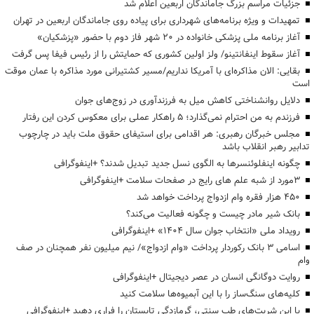
جزئیات مراسم بزرگ جاماندگان اربعین اعلام شد
تمهیدات و ویژه برنامه‌های شهرداری برای پیاده روی جاماندگان اربعین در تهران
آغاز برنامه ملی پزشکی خانواده در ۲۰ شهر فاز دوم با حضور «پزشکیان»
آغاز سقوط اینفانتینو/ ولز اولین کشوری که حمایتش را از رئیس فیفا پس گرفت
بقایی: الان مذاکره‌ای با آمریکا نداریم/مسیر کشتیرانی مورد مذاکره با عمان موقت
است
دلایل روانشناختی کاهش میل به فرزندآوری در زوج‌های جوان
فرزندم به من احترام نمی‌گذارد؛ ۵ راهکار عملی برای معکوس کردن این رفتار
مجلس خبرگان رهبری: هر اقدامی برای استیفای حقوق ملت باید در چارچوب
تدابیر رهبر انقلاب باشد
چگونه اینفلوئنسرها به الگوی نسل جدید تبدیل شدند؟ +اینفوگرافی
3مورد از شبه علم های رایج در صفحات سلامت +اینفوگرافی
۴۵۰ هزار فقره وام ازدواج پرداخت خواهد شد
بانک شیر مادر چیست و چگونه فعالیت می‌کند؟
رویداد ملی «انتخاب جوان سال ۱۴۰۴» +اینفوگرافی
اسامی ۳ بانک رکوردار پرداخت «وام ازدواج»/ نیم میلیون نفر همچنان در صف
وام
روایت دوگانگی انسان در عصر دیجیتال +اینفوگرافی
کلیه‌های سنگ‌ساز را با این آبمیوه‌ها سلامت کنید
با این شربت‌های طب سنتی، گرمازدگی تابستان را فراری دهید +اینفوگرافی