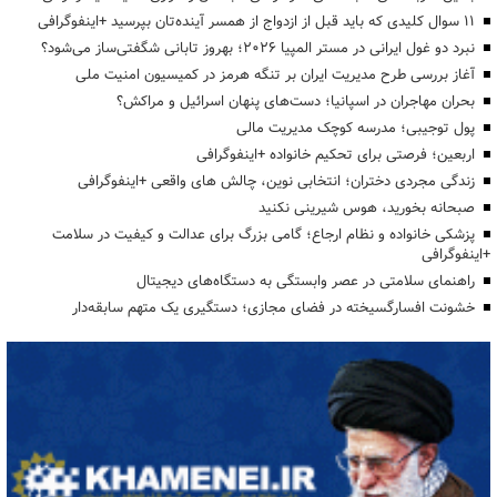
۱۱ سوال کلیدی که باید قبل از ازدواج از همسر آینده‌تان بپرسید +اینفوگرافی
نبرد دو غول ایرانی در مستر المپیا ۲۰۲۶؛ بهروز تابانی شگفتی‌ساز می‌شود؟
آغاز بررسی طرح مدیریت ایران بر تنگه هرمز در کمیسیون امنیت ملی
بحران مهاجران در اسپانیا؛ دست‌های پنهان اسرائیل و مراکش؟
پول توجیبی؛ مدرسه کوچک مدیریت مالی
اربعین؛ فرصتی برای تحکیم خانواده +اینفوگرافی
زندگی مجردی دختران؛ انتخابی نوین، چالش های واقعی +اینفوگرافی
صبحانه بخورید، هوس شیرینی نکنید
پزشکی خانواده و نظام ارجاع؛ گامی بزرگ برای عدالت و کیفیت در سلامت
+اینفوگرافی
راهنمای سلامتی در عصر وابستگی به دستگاه‌های دیجیتال
خشونت افسارگسیخته در فضای مجازی؛ دستگیری یک متهم سابقه‌دار