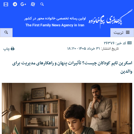
اولین رسانه تخصصی خانواده محور در کشور
The First Family News Agency in Iran
تربیت
کد خبر: 26376
تاریخ انتشار:
۳۱ خرداد ۱۴۰۵ - ۱۸:۲۰
چاپ
اسکرین تایم کودکان چیست؟ تأثیرات پنهان و راهکارهای مدیریت برای
والدین