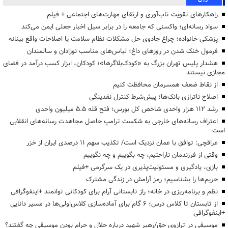
راهکارهای تقویت تاب‌آوری و ارتقای مهارت‌های اجتماعی + فیلم
سواد رسانه‌ای؛ واکسنی که جامعه را در برابر سیل اخبار جعلی ایمن می‌کند
پزشکی خانواده؛ چراغ جادوی حل مشکلات نظام سلامت یا اصلاحات واقع بینانه
فرمول خنک شدن در روزهای داغ؛ لباس‌های مناسب نوزادان و سالمندان
هشدار پلیس تهران بزرگ به «کودک‌بلاگرها»؛ کودکان، ابزار کسب درآمد در فضای
مجازی نیستند
از نقاط ضعف همسرمان محافظت کنیم
اصلاح ناترازی بانک‌ها؛ پیش‌شرط کنترل نقدینگی
رشد ۱۱۲ هزار واحدی شاخص کل بورس؛ فتح قله ۵.۵ میلیون واحدی
اعتراف رسانه‌های خارجی به شکست ترامپ حاصل مجاهدت رسانه‌های انقلابی
است
عراقچی: توافق با عمان نزدیک است/ تکذیب سهم ۱۱ درصدی ایران از خزر
وقتی از فرزندمان ناراحتیم، چه بگوییم و چه نگوییم
بازی، یادگیری و مسئولیت‌پذیری در یک سرگرمی +فیلم
حریم‌ها را بشناسیم؛ رمز آرامش در زندگی مشترک
نظم و برنامه‌ریزی در خانه؛ راز تابستانی آرام برای کودکانی توانمند +اینفوگرافی
از تابستان تا کلاس درس؛ ۶ گام برای آماده‌سازی کلاس‌اولی‌ها در مسیر دانایی
+اینفوگرافی
موسیقی در ترازوی حق/رهبر شهید درباره حلال و حرام بودن موسیقی چه گفتند؟