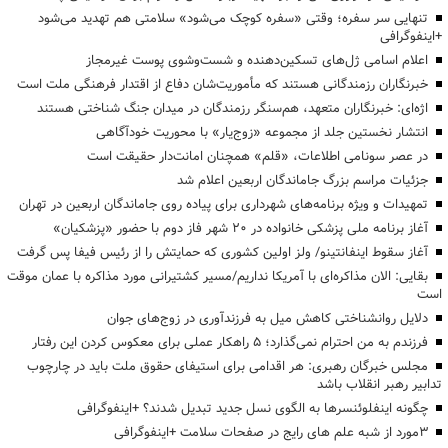
تنهایی سر سفره؛ وقتی «سفره کوچک می‌شود» سلامتی هم تهدید می‌شود
+اینفوگرافی
اعلام اسامی ژل‌های تسکین‌دهنده و شست‌وشوی پوست غیرمجاز
خبرنگاران رزمندگانی هستند که مأموریت‌شان دفاع از اقتدار فرهنگی ملت است
اژه‌ای: خبرنگاران متعهد، هم‌سنگر رزمندگان در میدان جنگ شناختی هستند
انتشار نخستین جلد از مجموعه «زوج‌یار» با محوریت خودآگاهی
در عصر سونامی اطلاعات، «قلم» همچنان امانت‌دار حقیقت است
جزئیات مراسم بزرگ جاماندگان اربعین اعلام شد
تمهیدات و ویژه برنامه‌های شهرداری برای پیاده روی جاماندگان اربعین در تهران
آغاز برنامه ملی پزشکی خانواده در ۲۰ شهر فاز دوم با حضور «پزشکیان»
آغاز سقوط اینفانتینو/ ولز اولین کشوری که حمایتش را از رئیس فیفا پس گرفت
بقایی: الان مذاکره‌ای با آمریکا نداریم/مسیر کشتیرانی مورد مذاکره با عمان موقت
است
دلایل روانشناختی کاهش میل به فرزندآوری در زوج‌های جوان
فرزندم به من احترام نمی‌گذارد؛ ۵ راهکار عملی برای معکوس کردن این رفتار
مجلس خبرگان رهبری: هر اقدامی برای استیفای حقوق ملت باید در چارچوب
تدابیر رهبر انقلاب باشد
چگونه اینفلوئنسرها به الگوی نسل جدید تبدیل شدند؟ +اینفوگرافی
3مورد از شبه علم های رایج در صفحات سلامت +اینفوگرافی