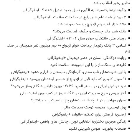
تدابیر رهبر انقلاب باشد
چگونه اینفلوئنسرها به الگوی نسل جدید تبدیل شدند؟ +اینفوگرافی
3مورد از شبه علم های رایج در صفحات سلامت +اینفوگرافی
۴۵۰ هزار فقره وام ازدواج پرداخت خواهد شد
بانک شیر مادر چیست و چگونه فعالیت می‌کند؟
رویداد ملی «انتخاب جوان سال ۱۴۰۴» +اینفوگرافی
اسامی ۳ بانک رکوردار پرداخت «وام ازدواج»/ نیم میلیون نفر همچنان در صف
وام
روایت دوگانگی انسان در عصر دیجیتال +اینفوگرافی
کلیه‌های سنگ‌ساز را با این آبمیوه‌ها سلامت کنید
با این شربت‌های طب سنتی، گرمازدگی تابستان را فراری دهید +اینفوگرافی
۱۱ سوال کلیدی که باید قبل از ازدواج از همسر آینده‌تان بپرسید +اینفوگرافی
نبرد دو غول ایرانی در مستر المپیا ۲۰۲۶؛ بهروز تابانی شگفتی‌ساز می‌شود؟
آغاز بررسی طرح مدیریت ایران بر تنگه هرمز در کمیسیون امنیت ملی
بحران مهاجران در اسپانیا؛ دست‌های پنهان اسرائیل و مراکش؟
پول توجیبی؛ مدرسه کوچک مدیریت مالی
اربعین؛ فرصتی برای تحکیم خانواده +اینفوگرافی
زندگی مجردی دختران؛ انتخابی نوین، چالش های واقعی +اینفوگرافی
صبحانه بخورید، هوس شیرینی نکنید