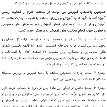
رعایت ملاحظات آموزشی و تربیتی از طریق فروش یا اجاره واگذار کند.
همچنین واحدهای آموزشی می توانند در ساعات خارج از فعالیت رسمی
آموزشگاه، با تأیید اداره آموزش و پرورش منطقه یا ناحیه با رعایت ملاحظات
آموزشی و تربیتی نسبت به اجاره فضای آموزشی خود به بخش های خصوصی
و تعاونی جهت انجام فعالیت های آموزشی و فرهنگی اقدام کنند.
تبصره ۱- پیشنهاد تغییر کاربری موضوع این ماده توسط ادارات کل نوسازی و
تجهیز مدارس استان ها به دبیرخانه کمیسیون ماده (۵) قانون تأسیس شورای
عالی شهرسازی و معماری ایران مصوب ۲۲ اسفند ۱۳۵۱ با اصلاحات و
الحاقات بعدی ارائه می شود. کمیسیون مزبور موظف است حداکثر ظرف مدت
دو ماه نسبت به تعیین تکلیف آن اقدام کند.
تبصره ۲- مدت اجاره با تشخیص منطقه یا ناحیه آموزش و پرورش مربوطه
حداکثر تا مدت ۱۰ سال تعیین می شود.
تبصره ۳- منابع حاصل از اجرای این ماده پس از واریز به حساب خزانه داری
کل کشور به عنوان درآمد اختصاصی در بودجه های سنواتی درج و پس از
مبادله موافقتنامه صرف طرح های تملک دارایی های سرمایه ای آموزش و
پرورش می شود. هرگونه مصرف این وجود برای اعتبارات هزینه ای ممنوع