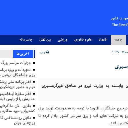
حور در کشور
The First 
جامعه
اقتصاد
علم و فناوری
ورزشی
بین‌الملل
چندرسانه
چاپ
آخرین‌ها
جزئیات مراسم بزرگ ج
مسیری
تمهیدات و ویژه برنام
روی جاماندگان اربعین د
وابسته به وزارت نیرو در مناطق غیرگرمسیری
دوم با حضور «پزشکیان
آغاز سقوط اینفانتینو
حمایتش را از رئیس فی
بقایی: الان مذاکره‌ای
مع خبرنگاران افزود: با توجه به محدودیت تولید برق
کشتیرانی مورد مذاکره 
یرو به شرکت های آب و برق سراسر کشور ابلاغ کرده تا
دلایل روانشناختی کا
زوج‌های جوان