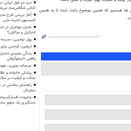
تابانی شگفتی‌ساز می‌ش
شاهد کاهش ۳۰ تا ۳۵ درصدی بارش ها هستیم که همین موضوع باعث شده تا به همین
آغاز بررسی طرح مدیر
د.
کمیسیون امنیت ملی
بحران مهاجران در اس
اسرائیل و مراکش؟
پول توجیبی؛ مدرسه 
اربعین؛ فرصتی برای 
زندگی مجردی دختران
واقعی +اینفوگرافی
صبحانه بخورید، هوس
پزشکی خانواده و نظا
عدالت و کیفیت در سلام
راهنمای سلامتی در 
دیجیتال
خشونت افسارگسیخته
دستگیری یک متهم سابقه