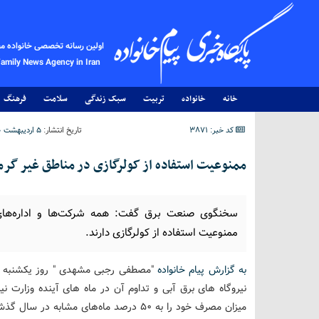
اولین رسانه تخصصی خانواده م
Family News Agency in Iran
خانه
خانواده
تربیت
سبک زندگی
سلامت
فرهنگ
کد خبر: 3871
تاریخ انتشار:
۵ اردیبهشت ۱۴۰۰ - ۲۱:۳۶
ممنوعیت استفاده از کولرگازی در مناطق غیر گر
سخنگوی صنعت برق گفت: همه شرکت‌ها و اداره‌های 
ممنوعیت استفاده از کولرگازی دارند.
به گزارش پیام خانواده
"مصطفی رجبی مشهدی " روز یکشنبه درج
نیروگاه های برق آبی و تداوم آن در ماه های آینده وزارت ن
میزان مصرف خود را به ۵۰ درصد ماه‌های مشابه در سال گذشته برسانند.