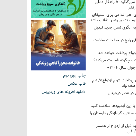
فرزندم به من احترام نمی‌گذارد؛ ۵ راهکار عملی
فتار
 هر اقدامی برای استیفای
ب تدابیر رهبر انقلاب باشد
به الگوی نسل جدید تبدیل
های رایج در صفحات سلامت
 و چگونه فعالیت می‌کند؟
رویداد ملی «انتخاب جوان سال ۱۴۰۴»
چاپ روی بوم
کوردار پرداخت «وام ازدواج»/ نیم
قاب عکس
 صف وام
دانلود افزونه های وردپرس
 در عصر دیجیتال
با این آبمیوه‌ها سلامت کنید
سنتی، گرمازدگی تابستان را
ید قبل از ازدواج از همسر
گرافی