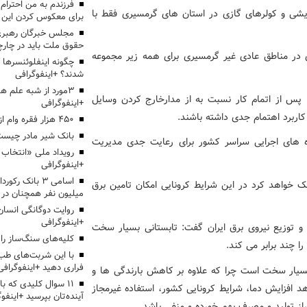
ایشی و کولرهای گازی در استان های گرمسیری فقط با
برای معکوس کردن این ر
مجلس خبرگان رهبری:
حقوق ملت باید در چارچو
در مناطق عادی غیر گرمسیری برای همه زیر مجموعه
چگونه اینفلوئنسرها 
شدند؟ +اینفوگرافی
3مورد از شبه علم 
پس از اتمام کار نسبت به از مدارخارج کردن وسایل
+اینفوگرافی
ربرد اهتمام جدی داشته باشند.
۴۵۰ هزار فقره وام ازدواج پرداخت خواهد شد
بانک شیر مادر چیست
اه های اجرایی سراسر کشور برای رعایت جدی مدیریت
+اینفوگرافی
اسامی ۳ بانک ر
واهد کرد در این شرایط کرونایی امکان تامین برق
میلیون نفر همچنان در
روایت دوگانگی انسان
+اینفوگرافی
 و توزیع نیروی برق ایران گفت: تابستانی بسیار سخت
کلیه‌های سنگ‌ساز را 
چند برابر می کند.
با این شربت‌های طب 
فراری دهید +اینفوگرافی
سیار سخت است چرا که علاوه بر کاهش بارندگی ها و
۱۱ سوال کلیدی که با
د افزایش دما، شرایط کرونایی کشور، استفاده غیرمجاز
آینده‌تان بپرسید +اینفو
از تولید و مصرف بهم خورده و منفی باشد.