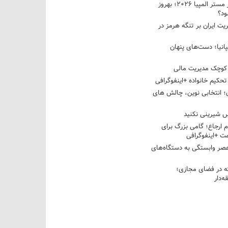
نبرد دو غول ایرانی در مستر المپیا ۲۰۲۶؛ بهروز
ود؟
یت ایران بر تنگه هرمز در
پانیا؛ دست‌های پنهان
کوچک مدیریت مالی
تحکیم خانواده +اینفوگرافی
؛ انتخابی نوین، چالش های
 شیرینی نکنید
م ارجاع؛ گامی بزرگ برای
ت +اینفوگرافی
عصر وابستگی به دستگاه‌های
 در فضای مجازی؛
‌دار