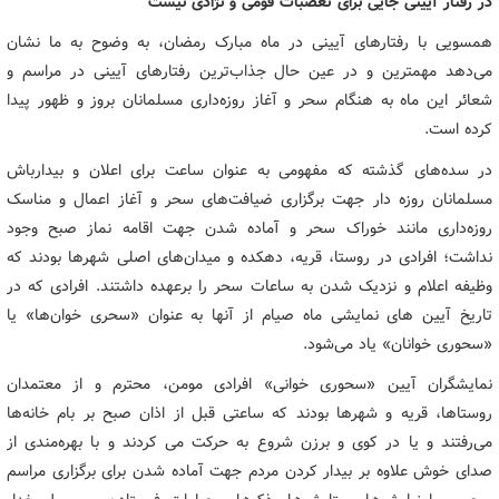
در رفتار آیینی جایی برای تعصبات قومی و نژادی نیست
همسویی با رفتارهای آیینی در ماه مبارک رمضان، به وضوح به ما نشان
می‌دهد مهمترین و در عین حال جذاب‌ترین رفتارهای آیینی در مراسم و
شعائر این ماه به هنگام سحر و آغاز روزه‌داری مسلمانان بروز و ظهور پیدا
کرده است.
در سده‌های گذشته که مفهومی به عنوان ساعت برای اعلان و بیدارباش
مسلمانان روزه دار جهت برگزاری ضیافت‌های سحر و آغاز اعمال و مناسک
روزه‌داری مانند خوراک سحر و آماده شدن جهت اقامه نماز صبح وجود
نداشت؛ افرادی در روستا، قریه، دهکده و میدان‌های اصلی شهرها بودند که
وظیفه اعلام و نزدیک شدن به ساعات سحر را برعهده داشتند. افرادی که در
تاریخ آیین های نمایشی ماه صیام از آنها به عنوان «سحری خوان‌ها» یا
«سحوری خوانان» یاد می‌شود.
نمایشگران آیین «سحوری خوانی» افرادی مومن، محترم و از معتمدان
روستاها، قریه و شهرها بودند که ساعتی قبل از اذان صبح بر بام خانه‌ها
می‌رفتند و یا در کوی و برزن شروع به حرکت می کردند و با بهره‌مندی از
صدای خوش علاوه بر بیدار کردن مردم جهت آماده شدن برای برگزاری مراسم