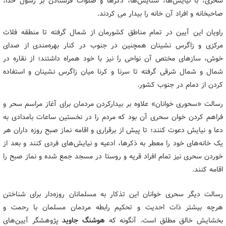
سحری، با نیایش‌ها، ستایش‌ها، ذکرها و صلوات فرستادن بر رسول خدا،
صاحبخانه و افراد آن خانه را بیدار می کردند.
راویان این آیین در تمام مناطق کشورمان از شمال گرفته تا منطقه فلات
مرکزی و زاگرس نشینان همچنین در جنوب در کنار بهره‌مندی از صدای
خوش، سازهای مختص آن نواحی را نیز با خود همراه داشتند؛ از نقاره در
شمال و شمال شرقی گرفته تا سرنا و کرنا میان زاگرس نشینان و استفاده
کردن از دمام در جنوب کشور.
رسالت «سحوری خوانان» علاوه بر بیدارکردن مردمان برای آغاز مراسم سحر و
فراهم کردن خوان سحری آن بود که مردم را در نخستین ساعات بامدادی به
دعا و نیایش دعوت کنند؛ تا پیش از برقراری و اقامه نماز صبح روزه داران هر
یک خانه‌های خود را معطر به ذکرها، ادعیه و نیایش‌های فردی کنند و بعد از
خوردن سحری نیز تمام افراد قریه و روستا در مسجد جمع شده و نماز صبح را
اقامه کنند.
رسالت دیگر سحری خوانان این تذکار به مسلمانان روزه‌دار برای شناختن
هرچه بیشتر ذات احدیت و تحکیم رابطه مردمان مسلمان با رحمت و
بخشایش خالق مطلق است. آنگونه که
هوشنگ جاوید
پژوهشگر آیین‌های