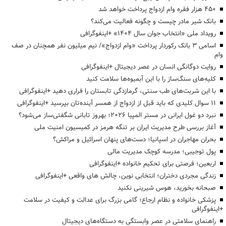
۴۵۰ هزار فقره وام ازدواج پرداخت خواهد شد
بانک شیر مادر چیست و چگونه فعالیت می‌کند؟
رویداد ملی «انتخاب جوان سال ۱۴۰۴» +اینفوگرافی
اسامی ۳ بانک رکوردار پرداخت «وام ازدواج»/ نیم میلیون نفر همچنان در صف
وام
روایت دوگانگی انسان در عصر دیجیتال +اینفوگرافی
کلیه‌های سنگ‌ساز را با این آبمیوه‌ها سلامت کنید
با این شربت‌های طب سنتی، گرمازدگی تابستان را فراری دهید +اینفوگرافی
۱۱ سوال کلیدی که باید قبل از ازدواج از همسر آینده‌تان بپرسید +اینفوگرافی
نبرد دو غول ایرانی در مستر المپیا ۲۰۲۶؛ بهروز تابانی شگفتی‌ساز می‌شود؟
آغاز بررسی طرح مدیریت ایران بر تنگه هرمز در کمیسیون امنیت ملی
بحران مهاجران در اسپانیا؛ دست‌های پنهان اسرائیل و مراکش؟
پول توجیبی؛ مدرسه کوچک مدیریت مالی
اربعین؛ فرصتی برای تحکیم خانواده +اینفوگرافی
زندگی مجردی دختران؛ انتخابی نوین، چالش های واقعی +اینفوگرافی
صبحانه بخورید، هوس شیرینی نکنید
پزشکی خانواده و نظام ارجاع؛ گامی بزرگ برای عدالت و کیفیت در سلامت
+اینفوگرافی
راهنمای سلامتی در عصر وابستگی به دستگاه‌های دیجیتال