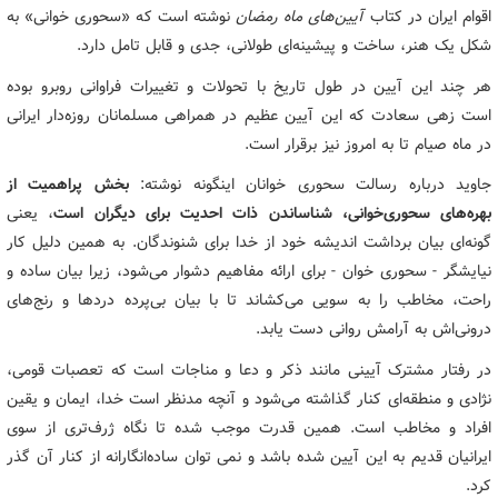
اقوام ایران در کتاب
آیین‌های ماه رمضان
نوشته است که «سحوری خوانی» به
شکل یک هنر، ساخت و پیشینه‌ای طولانی، جدی و قابل تامل دارد.
هر چند این آیین در طول تاریخ با تحولات و تغییرات فراوانی روبرو بوده
است زهی سعادت که این آیین عظیم در همراهی مسلمانان روزه‌دار ایرانی
در ماه صیام تا به امروز نیز برقرار است.
جاوید درباره رسالت سحوری خوانان اینگونه نوشته:
بخش پراهمیت از
بهره‌های سحوری‌خوانی، شناساندن ذات احدیت برای دیگران است
، یعنی
گونه‌ای بیان برداشت اندیشه خود از خدا برای شنوندگان. به همین دلیل کار
نیایشگر - سحوری خوان - برای ارائه مفاهیم دشوار می‌شود، زیرا بیان ساده و
راحت، مخاطب را به سویی می‌کشاند تا با بیان بی‌پرده دردها و رنج‌های
درونی‌اش به آرامش روانی دست یابد.
در رفتار مشترک آیینی مانند ذکر و دعا و مناجات است که تعصبات قومی،
نژادی و منطقه‌ای کنار گذاشته می‌شود و آنچه مدنظر است خدا، ایمان و یقین
افراد و مخاطب است. همین قدرت موجب شده تا نگاه ژرف‌تری از سوی
ایرانیان قدیم به این آیین شده باشد و نمی توان ساده‌انگارانه از کنار آن گذر
کرد.