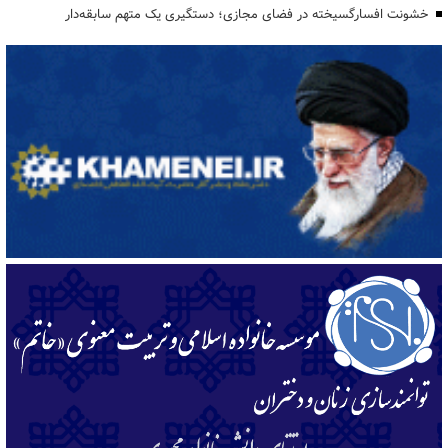
خشونت افسارگسیخته در فضای مجازی؛ دستگیری یک متهم سابقه‌دار