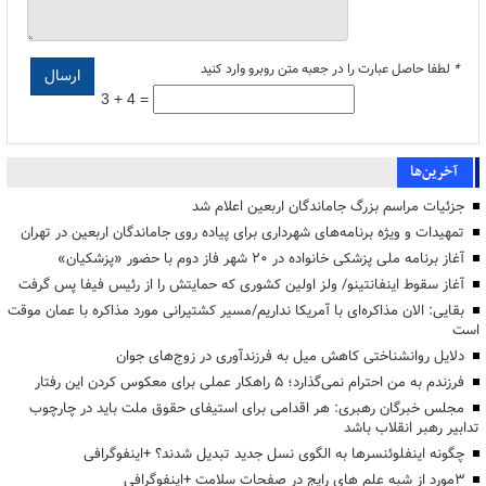
*
لطفا حاصل عبارت را در جعبه متن روبرو وارد کنید
3 + 4 =
آخرین‌ها
جزئیات مراسم بزرگ جاماندگان اربعین اعلام شد
تمهیدات و ویژه برنامه‌های شهرداری برای پیاده روی جاماندگان اربعین در تهران
آغاز برنامه ملی پزشکی خانواده در ۲۰ شهر فاز دوم با حضور «پزشکیان»
آغاز سقوط اینفانتینو/ ولز اولین کشوری که حمایتش را از رئیس فیفا پس گرفت
بقایی: الان مذاکره‌ای با آمریکا نداریم/مسیر کشتیرانی مورد مذاکره با عمان موقت
است
دلایل روانشناختی کاهش میل به فرزندآوری در زوج‌های جوان
فرزندم به من احترام نمی‌گذارد؛ ۵ راهکار عملی برای معکوس کردن این رفتار
مجلس خبرگان رهبری: هر اقدامی برای استیفای حقوق ملت باید در چارچوب
تدابیر رهبر انقلاب باشد
چگونه اینفلوئنسرها به الگوی نسل جدید تبدیل شدند؟ +اینفوگرافی
3مورد از شبه علم های رایج در صفحات سلامت +اینفوگرافی