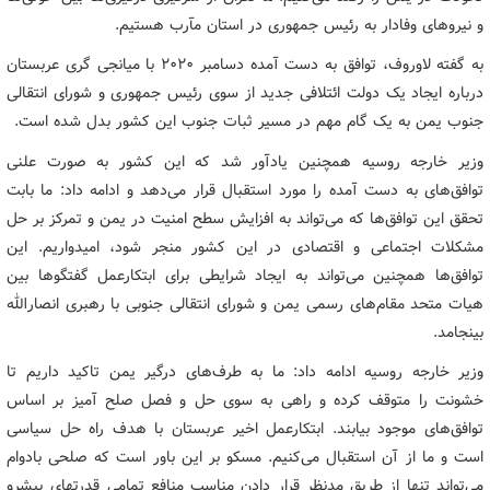
و نیروهای وفادار به رئیس جمهوری در استان مآرب هستیم.
به گفته لاوروف، توافق به دست آمده دسامبر ۲۰۲۰ با میانجی گری عربستان
درباره ایجاد یک دولت ائتلافی جدید از سوی رئیس جمهوری و شورای انتقالی
جنوب یمن به یک گام مهم در مسیر ثبات جنوب این کشور بدل شده است.
وزیر خارجه روسیه همچنین یادآور شد که این کشور به صورت علنی
توافق‌های به دست آمده را مورد استقبال قرار می‌دهد و ادامه داد: ما بابت
تحقق این توافق‌ها که می‌تواند به افزایش سطح امنیت در یمن و تمرکز بر حل
مشکلات اجتماعی و اقتصادی در این کشور منجر شود، امیدواریم. این
توافق‌ها همچنین می‌تواند به ایجاد شرایطی برای ابتکارعمل گفتگوها بین
هیات متحد مقام‌های رسمی یمن و شورای انتقالی جنوبی با رهبری انصارالله
بینجامد.
وزیر خارجه روسیه ادامه داد: ما به طرف‌های درگیر یمن تاکید داریم تا
خشونت را متوقف کرده و راهی به سوی حل و فصل صلح آمیز بر اساس
توافق‌های موجود بیابند. ابتکارعمل اخیر عربستان با هدف راه حل سیاسی
است و ما از آن استقبال می‌کنیم. مسکو بر این باور است که صلحی بادوام
می‌تواند تنها از طریق مدنظر قرار دادن مناسب منافع تمامی قدرتهای پیشرو