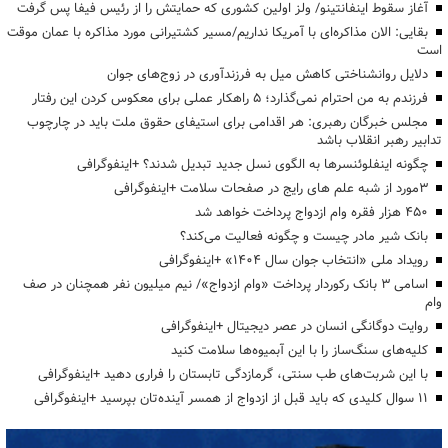
آغاز سقوط اینفانتینو/ ولز اولین کشوری که حمایتش را از رئیس فیفا پس گرفت
بقایی: الان مذاکره‌ای با آمریکا نداریم/مسیر کشتیرانی مورد مذاکره با عمان موقت
است
دلایل روانشناختی کاهش میل به فرزندآوری در زوج‌های جوان
فرزندم به من احترام نمی‌گذارد؛ ۵ راهکار عملی برای معکوس کردن این رفتار
مجلس خبرگان رهبری: هر اقدامی برای استیفای حقوق ملت باید در چارچوب
تدابیر رهبر انقلاب باشد
چگونه اینفلوئنسرها به الگوی نسل جدید تبدیل شدند؟ +اینفوگرافی
3مورد از شبه علم های رایج در صفحات سلامت +اینفوگرافی
۴۵۰ هزار فقره وام ازدواج پرداخت خواهد شد
بانک شیر مادر چیست و چگونه فعالیت می‌کند؟
رویداد ملی «انتخاب جوان سال ۱۴۰۴» +اینفوگرافی
اسامی ۳ بانک رکوردار پرداخت «وام ازدواج»/ نیم میلیون نفر همچنان در صف
وام
روایت دوگانگی انسان در عصر دیجیتال +اینفوگرافی
کلیه‌های سنگ‌ساز را با این آبمیوه‌ها سلامت کنید
با این شربت‌های طب سنتی، گرمازدگی تابستان را فراری دهید +اینفوگرافی
۱۱ سوال کلیدی که باید قبل از ازدواج از همسر آینده‌تان بپرسید +اینفوگرافی