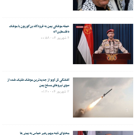
حمله موشکی یمن به فرودگاه بن‌گوریون با موشک
«فلسطین۲»
۶ شهریور ۰۴ - ۰۰:۵۸
آشفتگی تل آویو از جدیدترین موشک شلیک شده از
سوی نیروهای مسلح یمن
۲ شهریور ۰۴ - ۰۱:۲۰
محتوای نامه مهم رهبر حماس به یمنی‌ها