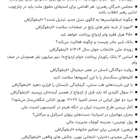
مجلس خبرگان رهبری: هر اقدامی برای استیفای حقوق ملت باید در چارچوب
تدابیر رهبر انقلاب باشد
چگونه اینفلوئنسرها به الگوی نسل جدید تبدیل شدند؟ +اینفوگرافی
3مورد از شبه علم های رایج در صفحات سلامت +اینفوگرافی
۴۵۰ هزار فقره وام ازدواج پرداخت خواهد شد
بانک شیر مادر چیست و چگونه فعالیت می‌کند؟
رویداد ملی «انتخاب جوان سال ۱۴۰۴» +اینفوگرافی
اسامی ۳ بانک رکوردار پرداخت «وام ازدواج»/ نیم میلیون نفر همچنان در صف
وام
روایت دوگانگی انسان در عصر دیجیتال +اینفوگرافی
کلیه‌های سنگ‌ساز را با این آبمیوه‌ها سلامت کنید
با این شربت‌های طب سنتی، گرمازدگی تابستان را فراری دهید +اینفوگرافی
۱۱ سوال کلیدی که باید قبل از ازدواج از همسر آینده‌تان بپرسید +اینفوگرافی
نبرد دو غول ایرانی در مستر المپیا ۲۰۲۶؛ بهروز تابانی شگفتی‌ساز می‌شود؟
آغاز بررسی طرح مدیریت ایران بر تنگه هرمز در کمیسیون امنیت ملی
بحران مهاجران در اسپانیا؛ دست‌های پنهان اسرائیل و مراکش؟
پول توجیبی؛ مدرسه کوچک مدیریت مالی
اربعین؛ فرصتی برای تحکیم خانواده +اینفوگرافی
زندگی مجردی دختران؛ انتخابی نوین، چالش های واقعی +اینفوگرافی