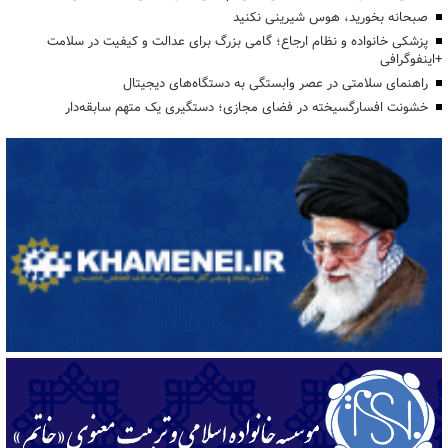
صبحانه بخورید، هوس شیرینی نکنید
پزشکی خانواده و نظام ارجاع؛ گامی بزرگ برای عدالت و کیفیت در سلامت
+اینفوگرافی
راهنمای سلامتی در عصر وابستگی به دستگاه‌های دیجیتال
خشونت افسارگسیخته در فضای مجازی؛ دستگیری یک متهم سابقه‌دار