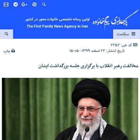
اولین رسانه تخصصی خانواده محور در کشور
The First Family News Agency in Iran
سلامت
کد خبر: 2252
تاریخ انتشار:
۲۲ اسفند ۱۳۹۹ - ۱۵:۰۵
چاپ
مخالفت رهبر انقلاب با برگزاری جلسه بزرگداشت ایشان