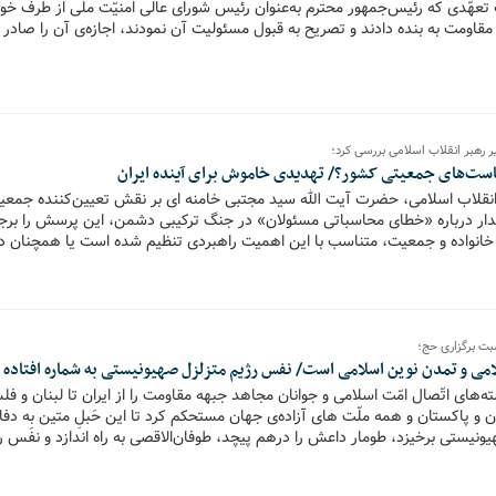
 تعهّدی که رئیس‌جمهور محترم به‌عنوان رئیس شورای عالی امنیّت ملّی از طرف خو
مقاومت به بنده دادند و تصریح به قبول مسئولیت آن نمودند، اجازه‌ی آن را صادر ن
خیر رهبر انقلاب اسلامی بررسی کرد؛
ست‌های جمعیتی کشور؟/ تهدیدی خاموش برای آینده ایران
انقلاب اسلامی، حضرت آیت الله سید مجتبی خامنه ای بر نقش تعیین‌کننده جمع
هشدار درباره «خطای محاسباتی مسئولان» در جنگ ترکیبی دشمن، این پرسش را برجس
خانواده و جمعیت، متناسب با این اهمیت راهبردی تنظیم شده است یا همچنان د
بت برگزاری حج؛
لامی و تمدن نوین اسلامی است/ نفس رژیم متزلزل صهیونیستی به شماره افتاده
ته‌های اتّصال امّت اسلامی و جوانان مجاهد جبهه مقاومت را از ایران تا لبنان و ف
ن و پاکستان و همه‌ ملّت ‌های آزاده‌ی جهان مستحکم کرد تا این حَبلِ متین به دفا
ونیستی برخیزد، طومار داعش را درهم پیچد، طوفان‌الاقصی به راه اندازد و نفَس 