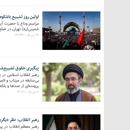
اولین روز تشییع باشکوه امام امت/ ۸ صبح یکشنبه؛ اقام
خمینی(ره) تهران در ضلع شرقی و درهای ۹ و ۲۰ و ۲۱ در ضلع شمالی آغاز
۱۳ تیر ۰۵ - ۱۹:۳۳
پیگیری حقوق تضییع‌شده ملّت ایران در جن
رهبر انقلاب اسلامی در 
بی‌سابقه در میناب و لام
پرونده‌ای از صدها و بلک
۷ تیر ۰۵ - ۱۴:۲۷
رهبر انقلاب: نظر دیگری
رهبر معظم انقلاب در پیا