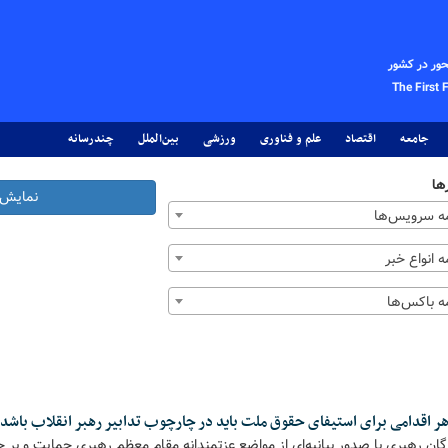
حور در کشور
The First 
جامعه
اقتصاد
علم و فناوری
ورزشی
بین‌الملل
چندرسانه
ها
نمایش 
 سرویس‌ها
 انواع خبر
 باکس‌ها
 اقدامی برای استیفای حقوق ملت باید در چارچوب تدابیر رهبر انقلاب باشد
 رهبری با صدور بیانیه‌ای از مواضع عزتمندانه مقام معظم رهبری حمایت و بر ح