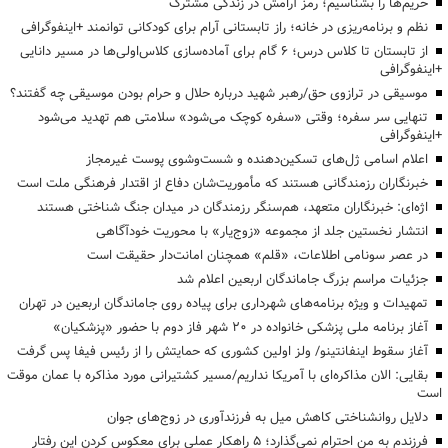
حریم‌ها را بشناسیم؛ رمز آرامش در زندگی مشترک
نظم و برنامه‌ریزی در خانه؛ راز تابستانی آرام برای کودکانی توانمند +اینفوگرافی
از تابستان تا کلاس درس؛ ۶ گام برای آماده‌سازی کلاس‌اولی‌ها در مسیر دانایی
+اینفوگرافی
موسیقی در ترازوی حق/رهبر شهید درباره حلال و حرام بودن موسیقی چه گفتند؟
تنهایی سر سفره؛ وقتی «سفره کوچک می‌شود» سلامتی هم تهدید می‌شود
+اینفوگرافی
اعلام اسامی ژل‌های تسکین‌دهنده و شست‌وشوی پوست غیرمجاز
خبرنگاران رزمندگانی هستند که مأموریت‌شان دفاع از اقتدار فرهنگی ملت است
اژه‌ای: خبرنگاران متعهد، هم‌سنگر رزمندگان در میدان جنگ شناختی هستند
انتشار نخستین جلد از مجموعه «زوج‌یار» با محوریت خودآگاهی
در عصر سونامی اطلاعات، «قلم» همچنان امانت‌دار حقیقت است
جزئیات مراسم بزرگ جاماندگان اربعین اعلام شد
تمهیدات و ویژه برنامه‌های شهرداری برای پیاده روی جاماندگان اربعین در تهران
آغاز برنامه ملی پزشکی خانواده در ۲۰ شهر فاز دوم با حضور «پزشکیان»
آغاز سقوط اینفانتینو/ ولز اولین کشوری که حمایتش را از رئیس فیفا پس گرفت
بقایی: الان مذاکره‌ای با آمریکا نداریم/مسیر کشتیرانی مورد مذاکره با عمان موقت
است
دلایل روانشناختی کاهش میل به فرزندآوری در زوج‌های جوان
فرزندم به من احترام نمی‌گذارد؛ ۵ راهکار عملی برای معکوس کردن این رفتار