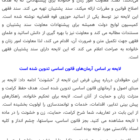
می‌دانند، گفت: معاونت امور زنان و خانواده برای پیشنهاداتی که به هدف
اصلاح قوانین و مقررات ارائه میکند، سند پشتیبان تهیه می کند. سند فقهی
این لایحه نیز توسط یکی از اساتید حوزوی قوه قضاییه نوشته شده است.
کمیسیون لوایح دولت همیشه برای پیشنهادات معاونت سند پشتیبان و
مستندات مطالبه می کند و معاونت نیز با بهره گیری از دانش اساتید و علمای
فقهی جهت تکمیل متن و ضرورت آن، اقدام می کند، لذا معاونت امور زنان و
خانواده به صراحت اعلام می کند که این لایحه دارای سند پشتیبان فقهی
است.
لایحه بر اساس آرمان‌های قانون اساسی تدوین شده است
این حقوقدان درباره پیش فرض این لایحه از "خشونت" ادامه داد: لایحه بر
مبنای اصول و آرمانهای قانون اساسی تدوین شده است. هدف حفظ کرامت و
منزلت زنان و حمایت از آنان است. لایحه برای تحکیم خانواده، راهکارهای
پیش بینی تدابیر، اقدامات، خدمات و توانمندسازی را اولویت بخشیده است.
از این بابت در تعاریف، شما شرح کرامت، حمایت، زن و خشونت را در ماده
۱ لایحه مشاهده می کنید. بجز قانون اساسی، سیاستها، چشم انداز و کلیه
اسناد بالادستی مورد توجه بوده است.