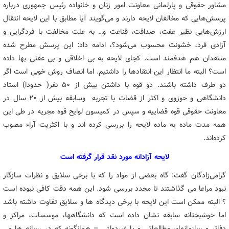
مشاور حقوقی و پارلمانی معاونت امور زنان و خانواده رئیس جمهوری درباره
پرسش‌هایی که مخالفان لایحه دارند و می‌گویند آیا مطابق با این لایحه انتقال
ارزش‌هایی نظیر عفت، صداقت، قناعت و… به علت مخالفت با فردگرایی و
آزادی فرد، خشونت محسوب می‌شود؟، ادامه داد: این پرسش مطرح شده
منتقدان هم هدفمند است. کجای لایحه به بی اخلاقی و بی عفتی بها داده
است؟ البته ما انتظار این انتقادها را داشتیم. اما انصاف روش خوبی است اگر
دو طرف داشته باشند. دو قوه با داشتن بیش از ۵۰ نفر( حدودا) استاد
دانشگاهی و حوزوی و اکثر از قضات با تجربه وسابقه بیش از ۲۰ سال در
معاونت حقوقی قوه قضاییه و سپس در کمیسون لوایح قوه مجریه در طی این
همه مدت ماده به ماده لایحه را بررسی کرده اند و با اکثریت آراء مصوب
کرده‌اند.
لایحه آزادانه مورد نقد قرار گرفته است
گرامی‌زادگان گفت: گاه بعضی از مواد را که با برخی سلایق و نظرات سازگار
نبود مراعا می گذاشتند تا مجدد بررسی شود. این همه دقت کافی نبوده است
؟ البته ممکن است این لایحه با برخی دیدگاه ها و سلایق تفاوت داشته باشد
اما خوشبختانه سابقه نشان داده است که دانشگاهها، موسسات، مراکز و
دفاتر و سازمانهای مطالعاتی و یا غیردولتی – همانگونه که در رسانه ها می