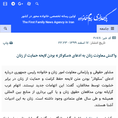
اولین رسانه تخصصی خانواده محور در کشور
The First Family News Agency in Iran
جامعه
کد خبر: 2078
تاریخ انتشار:
۱۷ اسفند ۱۳۹۹ - ۲۲:۲۳
چاپ
واکنش معاونت زنان به ادعای «سکولار» بودن لایحه حمایت از زنان
مشاور حقوقی و پارلمانی معاونت امور زنان و خانواده رئیس جمهوری درباره
ادعای "سکولار" بودن متن لایحه حفظ کرامت و حمایت از زنان در برابر
خشونت توسط مخالفان، گفت: این اتهامات جدید نیستند. اتهام غرب
گرایانه بودن مدافعان حقوق زنان و یا کپی برداری از منابع بین المللی
همیشه و طی سال های متمادی وجود داشته است. زنان به این ادبیات
آشنا هستند.