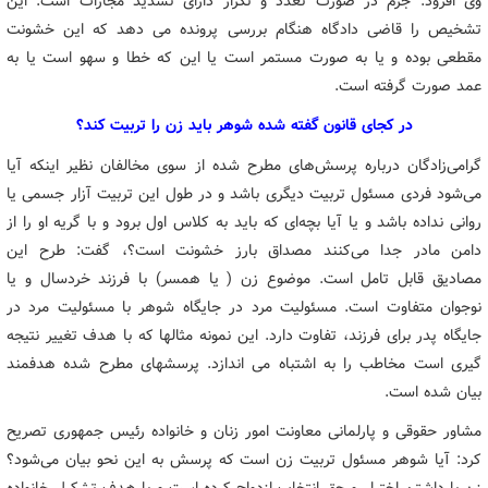
وی افزود: جرم در صورت تعدد و تکرار دارای تشدید مجازات است. این
تشخیص را قاضی دادگاه هنگام بررسی پرونده می دهد که این خشونت
مقطعی بوده و یا به صورت مستمر است یا این که خطا و سهو است یا به
عمد صورت گرفته است.
در کجای قانون گفته شده شوهر باید زن را تربیت کند؟
گرامی‌زادگان درباره پرسش‌های مطرح شده از سوی مخالفان نظیر اینکه آیا
می‌شود فردی مسئول تربیت دیگری باشد و در طول این تربیت آزار جسمی یا
روانی نداده باشد و یا آیا بچه‌ای که باید به کلاس اول برود و با گریه او را از
دامن مادر جدا می‌کنند مصداق بارز خشونت است؟، گفت: طرح این
مصادیق قابل تامل است. موضوع زن ( یا همسر) با فرزند خردسال و یا
نوجوان متفاوت است. مسئولیت مرد در جایگاه شوهر با مسئولیت مرد در
جایگاه پدر برای فرزند، تفاوت دارد. این نمونه مثالها که با هدف تغییر نتیجه
گیری است مخاطب را به اشتباه می اندازد. پرسشهای مطرح شده هدفمند
بیان شده است.
مشاور حقوقی و پارلمانی معاونت امور زنان و خانواده رئیس جمهوری تصریح
کرد: آیا شوهر مسئول تربیت زن است که پرسش به این نحو بیان می‌شود؟