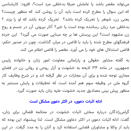
می‌تواند مقصر باشد یا عاملش صرفا بدخلقی مرد است؟، افزود: کارشناسی
که این سوال را مطرح کرده است باید آن را روشن کند که منظور چیست؟
یعنی زن، شوهر را تحریک کرده باشد؟ تحریک کرده باشد که او را بزند ؟
بدخلقی مرد زیان رساننده بوده است یا خیر؟ آثار بیرونی آن در جسم و روح
زن مشهود است؟ این پرسش ها بر چه مبنایی صورت می گیرد؟ این خرده
فرهنگهای مطرح شده را باید با قاضی در میان گذاشت. چون در صدور حکم،
قاضی استدلال های خود را می آورد. مقصر را قاضی اعلام می کند.
به گفته مشاور حقوقی و پارلمانی معاونت امور زنان و خانواده رئیس
جمهوری، در ماده ۳۴ لایحه به خشونت و آزار روحی و روانی زن در فضای
مجازی توجه شده و برای آن مجازات در نظر گرفته اند و در شرح وظایف کار
گروه ملی در وظیفه سوم هم آمده است که تحقیقات و پایش مستمر به
منظور پیش بینی مصادیق جدید خشونت علیه زنان باید صورت گیرد.
ادله اثبات دعوی، در اکثر دعوی مشکل است
گرامی‌زادگان درباره سختی اثبات خشونت در محکمه قضائی برای زنان،
گفت: ادله اثبات دعوی در اکثر دعاوی مشکل است. لذا پیشنهاد این بوده که
باید از وکلا و مشاوران قضایی استفاده کرد و آنان را به مدد گرفت. در این