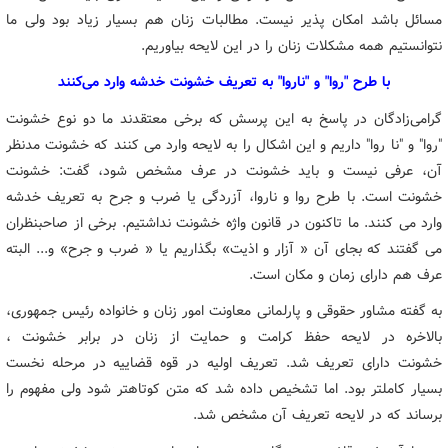
مسائل باشد امکان پذیر نیست. مطالبات زنان هم بسیار زیاد بود ولی ما
نتوانستیم همه مشکلات زنان را در این لایحه بیاوریم.
با طرح "روا" و "ناروا" به تعریف خشونت خدشه وارد می‌کنند
گرامی‌زادگان در پاسخ به این پرسش که برخی معتقدند ما دو نوع خشونت
"روا" و "نا روا" داریم و این اشکال را به لایحه وارد می کنند که خشونت‌ مدنظر
آن، عرفی نیست و باید خشونت در عرف مشخص شود، گفت: خشونت
خشونت است. با طرح روا و ناروا، آزردگی یا ضرب و جرح به تعریف خدشه
وارد می کنند. ما تاکنون در قانون واژه خشونت نداشتیم. برخی از صاحبنظران
می گفتند که بجای آن « آزار و اذیت» بگذاریم یا « ضرب و جرح» و... البته
عرف هم دارای زمان و مکان است.
به گفته مشاور حقوقی و پارلمانی معاونت امور زنان و خانواده رئیس جمهوری،
بالاخره در لایحه حفظ کرامت و حمایت از زنان در برابر خشونت ،
خشونت دارای تعریف شد. تعریف اولیه در قوه قضاییه در مرحله نخست
بسیار کاملتر بود. اما تشخیص داده شد که متن کوتاهتر شود ولی مفهوم را
برساند که در لایحه تعریف آن مشخص شد.