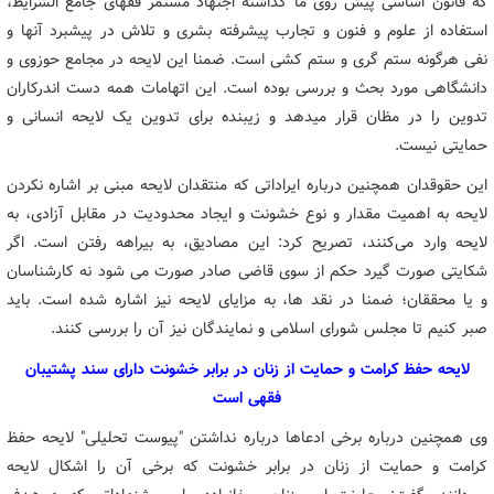
که قانون اساسی پیش روی ما گذاشته اجتهاد مستمر فقهای جامع الشرایط،
استفاده از علوم و فنون و تجارب پیشرفته بشری و تلاش در پیشبرد آنها و
نفی هرگونه ستم گری و ستم کشی است. ضمنا این لایحه در مجامع حوزوی و
دانشگاهی مورد بحث و بررسی بوده است. این اتهامات همه دست اندرکاران
تدوین را در مظان قرار میدهد و زیبنده برای تدوین یک لایحه انسانی و
حمایتی نیست.
این حقوقدان همچنین درباره ایراداتی که منتقدان لایحه مبنی بر اشاره نکردن
لایحه به اهمیت مقدار و نوع خشونت و ایجاد محدودیت در مقابل آزادی، به
لایحه وارد می‌کنند، تصریح کرد: این مصادیق، به بیراهه رفتن است. اگر
شکایتی صورت گیرد حکم از سوی قاضی صادر صورت می شود نه کارشناسان
و یا محققان؛ ضمنا در نقد ها، به مزایای لایحه نیز اشاره شده است. باید
صبر کنیم تا مجلس شورای اسلامی و نمایندگان نیز آن را بررسی کنند.
لایحه حفظ کرامت و حمایت از زنان در برابر خشونت دارای سند پشتیبان
فقهی است
وی همچنین درباره برخی ادعاها درباره نداشتن "پیوست تحلیلی" لایحه حفظ
کرامت و حمایت از زنان در برابر خشونت که برخی آن را اشکال لایحه