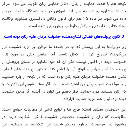
لایحه هم با هدف حمایت از زنان، دفاتر حمایتی زنان تقویت می شود. مراکز
خدمات مشاوره ای توسعه می یابد. آموزش در کلیه دستگاه ها به مجریان
داده می شود. در ماده ۲۵ هم برای کانون وکلای دادگستری مشاوره، وکالت،
ایجاد دفاتر معاضدتی و وکلای داوطلب پیش بینی شده است.
تا کنون پرونده‌های قضائی نشان‌دهنده خشونت مردان علیه زنان بوده است
وی در پاسخ به این پرسش که آیا در جامعه ما مردان نیز مورد خشونت قرار
می‌گیرند؟، تصریح کرد: در کمال تاسف آمار متقنی حتی در مورد زنان
خشونت دیده در اختیار نیست مگر آن که قوه قضاییه بر مبنای پژوهش از
پرونده ها آمار جرایم و انواع آن را اعلام کند. تاکنون پرونده های قضایی
نشان دهنده خشونت مردان علیه زنان بوده است که در لایحه از واژه جنسیت
و یا موقعیت آسیب پذیر زن اشاره شده است. اگر موفق شویم این اکثریت را
که زنان هستند مورد حمایت قرار دهیم می توان در آینده اگر مردی خشونت
دیده بود، او را هم مورد حمایت قرارداد.
این حقوقدان معتقد است: طرح ها و لوایح ناشی از مطالبات جوامع است.
سالهاست که زنان از خشونت _بخصوص خشونت خانگی_ شکایت دارند. در
مشاوره ها، مراجعات، دعاوی محاکم شاهد این شکواییه ها هستیم. این