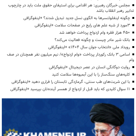
مجلس خبرگان رهبری: هر اقدامی برای استیفای حقوق ملت باید در چارچوب
تدابیر رهبر انقلاب باشد
چگونه اینفلوئنسرها به الگوی نسل جدید تبدیل شدند؟ +اینفوگرافی
3مورد از شبه علم های رایج در صفحات سلامت +اینفوگرافی
۴۵۰ هزار فقره وام ازدواج پرداخت خواهد شد
بانک شیر مادر چیست و چگونه فعالیت می‌کند؟
رویداد ملی «انتخاب جوان سال ۱۴۰۴» +اینفوگرافی
اسامی ۳ بانک رکوردار پرداخت «وام ازدواج»/ نیم میلیون نفر همچنان در صف
وام
روایت دوگانگی انسان در عصر دیجیتال +اینفوگرافی
کلیه‌های سنگ‌ساز را با این آبمیوه‌ها سلامت کنید
با این شربت‌های طب سنتی، گرمازدگی تابستان را فراری دهید +اینفوگرافی
۱۱ سوال کلیدی که باید قبل از ازدواج از همسر آینده‌تان بپرسید +اینفوگرافی