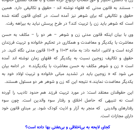
زن با داشتن اختیار و حق انتخاب ازدواج کرده است و با هدف تشکیل خانواده
- مستند به قانون مدنی که فقهاء نوشته اند - حقوق و تکالیفی دارد. همین
حقوق و تکالیفی که برای شوهر نیز آمده است. در کجای قانون گفته شده
است که شوهر باید زن را تربیت کند؟ در طرح پرسش نباید به بیراهه رفت.
وی با بیان اینکه قانون مدنی زن و شوهر – هر دو را – مکلف به حسن
معاشرت با یکدیگر و معاضدت و همکاری در تحکیم خانواده و تربیت فرزندان
کرده است و لاغیر، ادامه داد: به ماده ۱۱۰۳ و ۱۱۰۴ قانون مدنی نگاه کنید. در
حقوق و تکالیف زوجین نسبت به یکدیگر که فقهای زمان نوشته اند آمده
است « زن و شوهر مکلف به حسن معاشرت با یکدیگرند.» در ادامه بیان
می شود که « زوجین باید در تشدید مبانی خانواده و تربیت اولاد خود به
یکدیگر معاضدت نمایند.» نتیجه این که زن و شوهر هر دو مسئول هستند.
این حقوقدان معتقد است: در مورد تربیت فرزند هم حدود تادیب را آورده
است نه تنبیهی که حاصل اخلاق و رفتار سوء والدین است. چون سوء
رفتارهای والدینی که منجر به آزار و اذیت کودک شود. بر مبنای قانون خود
دارای مجازات است.
کجای لایحه به بی‌اخلاقی و بی‌عفتی بها داده است؟