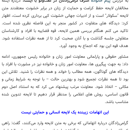
به گزارش
پیام خانواده
اشرف گرامی‌زادگان در گفت‌وگو با ایسنا،
درباره اینکه
مخالفان لایحه حفظ کرامت و حمایت از زنان در برابر خشونت معتقدند متن
لایحه "سکولار" است و از ادبیات جهانی خشونت کپی برداری کرده است، اظهار
کرد: دیدگاه های متفاوت در کشور منجر به این فاصله نظری شده است.
تاکید می کنم هنگام بررسی همین لایحه، قوه قضاییه با افراد و کارشناسان
متفاوتی جلسه گذاشت و با آنان صحبت کرد تا از همه نظرات استفاده شود.
هدف قوه این بود که اجماع به وجود آورد.
مشاور حقوقی و پارلمانی معاونت امور زنان و خانواده رئیس جمهوری، ادامه
داد: به جهت پیگیری ها، معاونت امور زنان و خانواده نیز در مشورت با افراد با
دیدگاه های گوناگون، همه مطالب را خواند و همه نظرات را شنید. تلاش این
بود تا همه نظرات تجمیع شود و بهترین حالت – با توجه به شرایط زمانی و
مکانی – اتخاذ شود. معاونت مرتب پیشنهاد می کرد که به استناد اصل دوم
قانون اساسی، روش های اعلامی را مدنظر قرار دهیم تا لایحه تدوین شده
متناسب باشد.
این اتهامات زیبنده یک لایحه انسانی و حمایتی نیست
گرامی‌زادگان درباره اتهاماتی که برخی به متن لایحه وارد می‌کنند، گفت: راهی