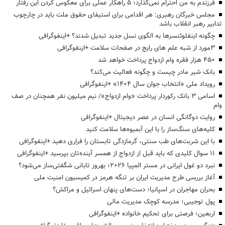
فرزندم به من احترام نمی‌گذارد؛ ۵ راهکار عملی برای معکوس کردن این رفتار
مجلس خبرگان رهبری: هر اقدامی برای استیفای حقوق ملت باید در چارچوب
تدابیر رهبر انقلاب باشد
چگونه اینفلوئنسرها به الگوی نسل جدید تبدیل شدند؟ +اینفوگرافی
3مورد از شبه علم های رایج در صفحات سلامت +اینفوگرافی
۴۵۰ هزار فقره وام ازدواج پرداخت خواهد شد
بانک شیر مادر چیست و چگونه فعالیت می‌کند؟
رویداد ملی «انتخاب جوان سال ۱۴۰۴» +اینفوگرافی
اسامی ۳ بانک رکوردار پرداخت «وام ازدواج»/ نیم میلیون نفر همچنان در صف
وام
روایت دوگانگی انسان در عصر دیجیتال +اینفوگرافی
کلیه‌های سنگ‌ساز را با این آبمیوه‌ها سلامت کنید
با این شربت‌های طب سنتی، گرمازدگی تابستان را فراری دهید +اینفوگرافی
۱۱ سوال کلیدی که باید قبل از ازدواج از همسر آینده‌تان بپرسید +اینفوگرافی
نبرد دو غول ایرانی در مستر المپیا ۲۰۲۶؛ بهروز تابانی شگفتی‌ساز می‌شود؟
آغاز بررسی طرح مدیریت ایران بر تنگه هرمز در کمیسیون امنیت ملی
بحران مهاجران در اسپانیا؛ دست‌های پنهان اسرائیل و مراکش؟
پول توجیبی؛ مدرسه کوچک مدیریت مالی
اربعین؛ فرصتی برای تحکیم خانواده +اینفوگرافی