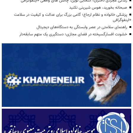
زندگی مجردی دختران؛ انتخابی نوین، چالش های واقعی +اینفوگرافی
صبحانه بخورید، هوس شیرینی نکنید
پزشکی خانواده و نظام ارجاع؛ گامی بزرگ برای عدالت و کیفیت در سلامت
+اینفوگرافی
راهنمای سلامتی در عصر وابستگی به دستگاه‌های دیجیتال
خشونت افسارگسیخته در فضای مجازی؛ دستگیری یک متهم سابقه‌دار