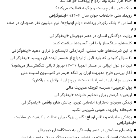
۴۵۰ هزار فقره وام ازدواج پرداخت خواهد شد
بانک شیر مادر چیست و چگونه فعالیت می‌کند؟
رویداد ملی «انتخاب جوان سال ۱۴۰۴» +اینفوگرافی
اسامی ۳ بانک رکوردار پرداخت «وام ازدواج»/ نیم میلیون نفر همچنان در صف
وام
روایت دوگانگی انسان در عصر دیجیتال +اینفوگرافی
کلیه‌های سنگ‌ساز را با این آبمیوه‌ها سلامت کنید
با این شربت‌های طب سنتی، گرمازدگی تابستان را فراری دهید +اینفوگرافی
۱۱ سوال کلیدی که باید قبل از ازدواج از همسر آینده‌تان بپرسید +اینفوگرافی
نبرد دو غول ایرانی در مستر المپیا ۲۰۲۶؛ بهروز تابانی شگفتی‌ساز می‌شود؟
آغاز بررسی طرح مدیریت ایران بر تنگه هرمز در کمیسیون امنیت ملی
بحران مهاجران در اسپانیا؛ دست‌های پنهان اسرائیل و مراکش؟
پول توجیبی؛ مدرسه کوچک مدیریت مالی
اربعین؛ فرصتی برای تحکیم خانواده +اینفوگرافی
زندگی مجردی دختران؛ انتخابی نوین، چالش های واقعی +اینفوگرافی
صبحانه بخورید، هوس شیرینی نکنید
پزشکی خانواده و نظام ارجاع؛ گامی بزرگ برای عدالت و کیفیت در سلامت
+اینفوگرافی
راهنمای سلامتی در عصر وابستگی به دستگاه‌های دیجیتال
خشونت افسارگسیخته در فضای مجازی؛ دستگیری یک متهم سابقه‌دار