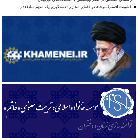
خشونت افسارگسیخته در فضای مجازی؛ دستگیری یک متهم سابقه‌دار