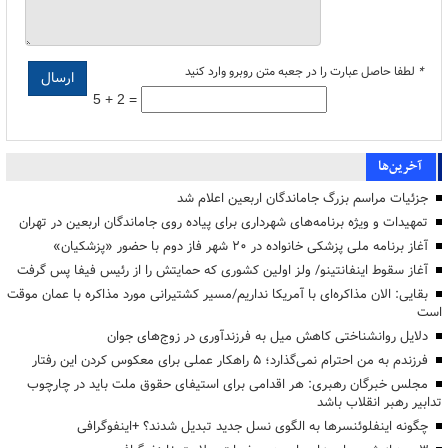
*
لطفا حاصل عبارت را در جعبه متن روبرو وارد کنید
5 + 2 =
آخرین‌ها
جزئیات مراسم بزرگ جاماندگان اربعین اعلام شد
تمهیدات و ویژه برنامه‌های شهرداری برای پیاده روی جاماندگان اربعین در تهران
آغاز برنامه ملی پزشکی خانواده در ۲۰ شهر فاز دوم با حضور «پزشکیان»
آغاز سقوط اینفانتینو/ ولز اولین کشوری که حمایتش را از رئیس فیفا پس گرفت
بقایی: الان مذاکره‌ای با آمریکا نداریم/مسیر کشتیرانی مورد مذاکره با عمان موقت
است
دلایل روانشناختی کاهش میل به فرزندآوری در زوج‌های جوان
فرزندم به من احترام نمی‌گذارد؛ ۵ راهکار عملی برای معکوس کردن این رفتار
مجلس خبرگان رهبری: هر اقدامی برای استیفای حقوق ملت باید در چارچوب
تدابیر رهبر انقلاب باشد
چگونه اینفلوئنسرها به الگوی نسل جدید تبدیل شدند؟ +اینفوگرافی