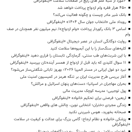
3مورد از شبه علم های رایج در صفحات سلامت +اینفوگرافی
۴۵۰ هزار فقره وام ازدواج پرداخت خواهد شد
بانک شیر مادر چیست و چگونه فعالیت می‌کند؟
رویداد ملی «انتخاب جوان سال ۱۴۰۴» +اینفوگرافی
اسامی ۳ بانک رکوردار پرداخت «وام ازدواج»/ نیم میلیون نفر همچنان در صف
وام
روایت دوگانگی انسان در عصر دیجیتال +اینفوگرافی
کلیه‌های سنگ‌ساز را با این آبمیوه‌ها سلامت کنید
با این شربت‌های طب سنتی، گرمازدگی تابستان را فراری دهید +اینفوگرافی
۱۱ سوال کلیدی که باید قبل از ازدواج از همسر آینده‌تان بپرسید +اینفوگرافی
نبرد دو غول ایرانی در مستر المپیا ۲۰۲۶؛ بهروز تابانی شگفتی‌ساز می‌شود؟
آغاز بررسی طرح مدیریت ایران بر تنگه هرمز در کمیسیون امنیت ملی
بحران مهاجران در اسپانیا؛ دست‌های پنهان اسرائیل و مراکش؟
پول توجیبی؛ مدرسه کوچک مدیریت مالی
اربعین؛ فرصتی برای تحکیم خانواده +اینفوگرافی
زندگی مجردی دختران؛ انتخابی نوین، چالش های واقعی +اینفوگرافی
صبحانه بخورید، هوس شیرینی نکنید
پزشکی خانواده و نظام ارجاع؛ گامی بزرگ برای عدالت و کیفیت در سلامت
+اینفوگرافی
راهنمای سلامتی در عصر وابستگی به دستگاه‌های دیجیتال