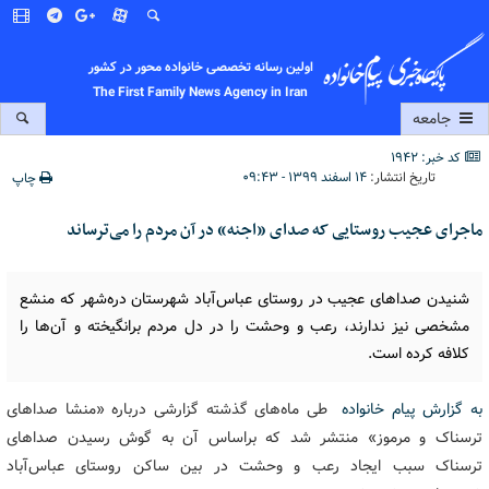
اولین رسانه تخصصی خانواده محور در کشور
The First Family News Agency in Iran
جامعه
کد خبر: 1942
تاریخ انتشار:
۱۴ اسفند ۱۳۹۹ - ۰۹:۴۳
چاپ
ماجرای عجیب روستایی که صدای «اجنه» در آن مردم را می‌ترساند
شنیدن صداهای عجیب در روستای عباس‌آباد شهرستان دره‌شهر که منشع
مشخصی نیز ندارند، رعب و وحشت را در دل مردم برانگیخته و آن‌ها را
کلافه کرده است.
به گزارش پیام خانواده
طی ماه‌های گذشته گزارشی درباره «منشا صداهای
ترسناک و مرموز» منتشر شد که براساس آن به گوش رسیدن صداهای
ترسناک سبب ایجاد رعب و وحشت در بین ساکن روستای عباس‌آباد