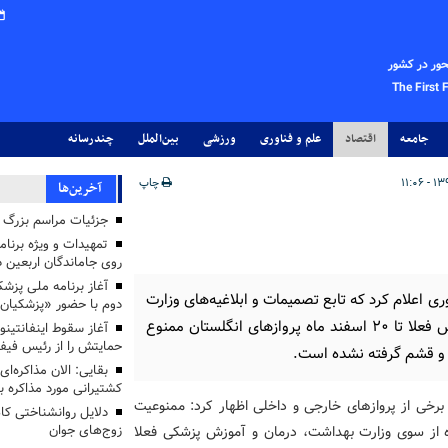
حور در کشور
The First 
جامعه
اقتصاد
علم و فناوری
ورزشی
بین‌الملل
چندرسانه
چاپ
آخرین‌ها
جزئیات مراسم بزرگ ج
تمهیدات و ویژه برنام
روی جاماندگان اربعین د
ی اعلام کرد که تابع تصمیمات و ابلاغیه‌های وزارت
دوم با حضور «پزشکیان
بهداشت، درمان و آموزش پزشکی هستیم و بر این اساس فعلا تا ۲۰ اسفند ماه پروازهای انگلستان ممنوع
آغاز سقوط اینفانتینو
حمایتش را از رئیس فی
 و قشم گرفته نشده است.
بقایی: الان مذاکره‌ای
کشتیرانی مورد مذاکره 
برخی از پروازهای خارجی و داخلی اظهار کرد: ممنوعیت
دلایل روانشناختی کا
 از سوی وزارت بهداشت، درمان و آموزش پزشکی فعلا
زوج‌های جوان