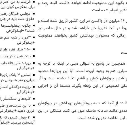
خانه بگوید این ممنوعیت ادامه خواهد داشت. البته رصد و
برای معکوس کردن این ر
کشور انجام شده است.
مجلس خبرگان رهبری:
حقوق ملت باید در چارچو
وی افزود: بر اساس ارزیابی های صورت گرفته تا کنون بیش از ۱۶ میلیون دز واکسن در این کشور تزریق شده است و
چگونه اینفلوئنسرها 
ونا در آنجا تقریبا حل خواهد شد و در حال حاضر نیز
شدند؟ +اینفوگرافی
ر زمانی که مسئولان بهداشتی کشور بخواهند ممنوعیت
3مورد از شبه علم 
+اینفوگرافی
۴۵۰ هزار فقره وام ازدواج پرداخت خواهد شد
است
بانک شیر مادر چیست
 همچنین در پاسخ به سوالی مبنی بر اینکه با توجه به
+اینفوگرافی
اری هم به وجود آورده است، آیا این پروازها محدود
اسامی ۳ بانک ر
ع شدن پروازهای کیش و قشم اتخاذ نشده است و اگر
میلیون نفر همچنان در
شکی تصمیمی در این رابطه بگیرند مسلما آن را اجرایی
روایت دوگانگی انسان
+اینفوگرافی
کلیه‌های سنگ‌ساز را 
گفت: از آنجا که همه پروتکل‌های بهداشتی در پروازهای
با این شربت‌های طب 
عددی مانند سامانه ماسک عبور می کنند مشکلی در این
فراری دهید +اینفوگرافی
به این مقاصد تدوین شده است.
۱۱ سوال کلیدی که با
آینده‌تان بپرسید +اینفو