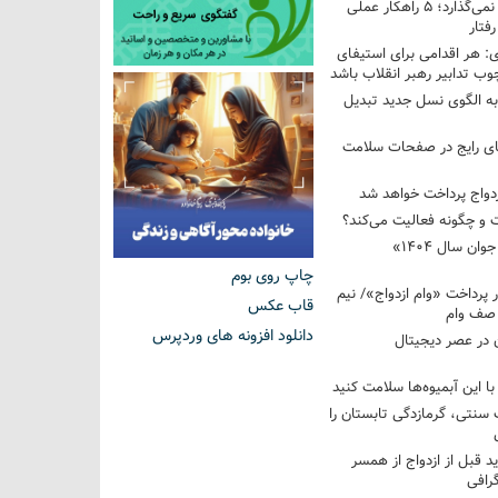
فرزندم به من احترام نمی‌گذارد؛ ۵ راهکار عملی
فتار
 هر اقدامی برای استیفای
ب تدابیر رهبر انقلاب باشد
به الگوی نسل جدید تبدیل
های رایج در صفحات سلامت
 و چگونه فعالیت می‌کند؟
رویداد ملی «انتخاب جوان سال ۱۴۰۴»
چاپ روی بوم
کوردار پرداخت «وام ازدواج»/ نیم
قاب عکس
 صف وام
دانلود افزونه های وردپرس
 در عصر دیجیتال
با این آبمیوه‌ها سلامت کنید
سنتی، گرمازدگی تابستان را
ید قبل از ازدواج از همسر
گرافی