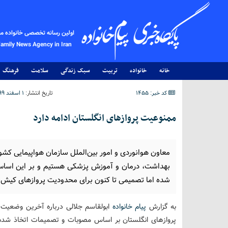
اولین رسانه تخصصی خانواده م
Family News Agency in Iran
خانه
خانواده
تربیت
سبک زندگی
سلامت
فرهنگ
کد خبر: 1455
تاریخ انتشار:
۱ اسفند ۱۳۹۹ - ۱۱:۰۶
ممنوعیت پروازهای انگلستان ادامه دارد
معاون هوانوردی و امور بین‌الملل سازمان هواپیمایی کشور
شده اما تصمیمی تا کنون برای محدودیت پروازهای کیش
به گزارش
پیام خانواده
ابولقاسم جلالی درباره آخرین وضعیت 
پروازهای انگلستان بر اساس مصوبات و تصمیمات اتخاذ شده