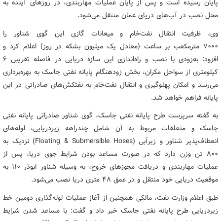
پایان رسیده است و پس از پایان عملیات مهاربندی، در روزهای آینده به
محل نصب در آب‌های دریای عمان منتقل می‌شود.
وی، ظرفیت انتقال نفت‌خام و میعانات گازی این گوی شناور را
۷۰۰۰ مترمکعب بر ساعت (معادل یک میلیون بشکه در روز) اعلام کرد و
افزود: به‌زودی با نصب و راه‌اندازی این سازه دریایی در فاصله تقریبی ۶
کیلومتری از سواحل مکران، بخش زودهنگام پایانه نفتی جاسک به بهره‌برداری
می‌رسد و امکان پهلوگیری و انتقال نفت‌خام به نفتکش‌های صادراتی در این
پایانه فراهم خواهد شد.
به گفته سرپرست طرح پایانه نفتی جاسک، گوی شناور صادراتی پایانه نفتی
جاسک و متعلقات مربوط به آن شامل چندراهه زیردریایی، لوله‌های
انعطاف‌پذیر شناور و زیرآبی (Floating & Submersible Hoses) نزدیک به
۸۰۰ تن وزن دارد که در صورت مساعد بودن شرایط جوی دریا، پس از
عملیات مهاربندی و دریافت مجوزهای خروج، به وسیله شناور ابوذر ۱۱۰ به
موقعیت دریایی خود منتقل و در عمق ۴۸ متری دریا نصب می‌شود.
طبق اعلام وزارت نفت، مالکی همچنین از آغاز عملیات لوله‌گذاری دومین خط
زیردریایی طرح پایانه نفتی جاسک خبر داد و گفت: با مساعد شدن شرایط