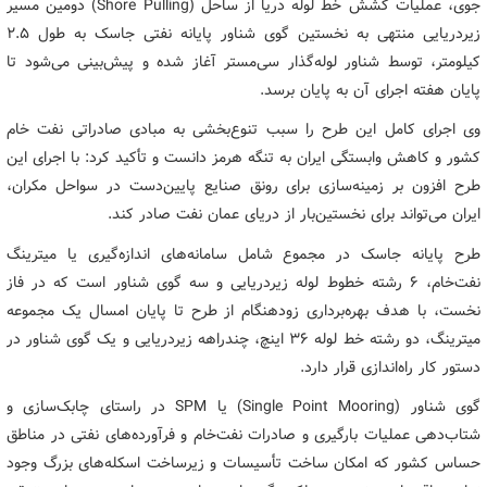
جوی، عملیات کشش خط لوله دریا از ساحل (Shore Pulling) دومین مسیر
زیردریایی منتهی به نخستین گوی شناور پایانه نفتی جاسک به طول ۲.۵
کیلومتر، توسط شناور لوله‌گذار سی‌مستر آغاز شده و پیش‌بینی می‌شود تا
پایان هفته اجرای آن به پایان برسد.
وی اجرای کامل این طرح را سبب تنوع‌بخشی به مبادی صادراتی نفت خام
کشور و کاهش وابستگی ایران به تنگه هرمز دانست و تأکید کرد: با اجرای این
طرح افزون بر زمینه‌سازی برای رونق صنایع پایین‌دست در سواحل مکران،
ایران می‌تواند برای نخستین‌بار از دریای عمان نفت صادر کند.
طرح پایانه جاسک در مجموع شامل سامانه‌های اندازه‌گیری یا میترینگ
نفت‌خام، ۶ رشته خطوط لوله زیردریایی و سه گوی شناور است که در فاز
نخست، با هدف بهره‌برداری زودهنگام از طرح تا پایان امسال یک مجموعه
میترینگ، دو رشته خط‌ لوله ۳۶ اینچ، چندراهه زیردریایی و یک گوی شناور در
دستور کار راه‌اندازی قرار دارد.
گوی شناور (Single Point Mooring) یا SPM در راستای چابک‌سازی و
شتاب‌دهی عملیات بارگیری و صادرات نفت‌خام و فرآورده‌های نفتی در مناطق
حساس کشور که امکان ساخت تأسیسات و زیرساخت اسکله‌های بزرگ وجود