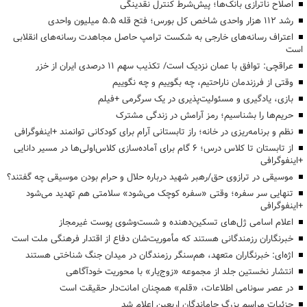
اصلاح ناترازی بانک‌ها؛ پیش‌شرط کنترل نقدینگی
رشد ۱۱۲ هزار واحدی شاخص کل بورس؛ فتح قله ۵.۵ میلیون واحدی
اعتراف رسانه‌های خارجی به شکست ترامپ حاصل مجاهدت رسانه‌های انقلابی
است
عراقچی: توافق با عمان نزدیک است/ تکذیب سهم ۱۱ درصدی ایران از خزر
وقتی از فرزندمان ناراحتیم، چه بگوییم و چه نگوییم
بازی، یادگیری و مسئولیت‌پذیری در یک سرگرمی +فیلم
حریم‌ها را بشناسیم؛ رمز آرامش در زندگی مشترک
نظم و برنامه‌ریزی در خانه؛ راز تابستانی آرام برای کودکانی توانمند +اینفوگرافی
از تابستان تا کلاس درس؛ ۶ گام برای آماده‌سازی کلاس‌اولی‌ها در مسیر دانایی
+اینفوگرافی
موسیقی در ترازوی حق/رهبر شهید درباره حلال و حرام بودن موسیقی چه گفتند؟
تنهایی سر سفره؛ وقتی «سفره کوچک می‌شود» سلامتی هم تهدید می‌شود
+اینفوگرافی
اعلام اسامی ژل‌های تسکین‌دهنده و شست‌وشوی پوست غیرمجاز
خبرنگاران رزمندگانی هستند که مأموریت‌شان دفاع از اقتدار فرهنگی ملت است
اژه‌ای: خبرنگاران متعهد، هم‌سنگر رزمندگان در میدان جنگ شناختی هستند
انتشار نخستین جلد از مجموعه «زوج‌یار» با محوریت خودآگاهی
در عصر سونامی اطلاعات، «قلم» همچنان امانت‌دار حقیقت است
جزئیات مراسم بزرگ جاماندگان اربعین اعلام شد