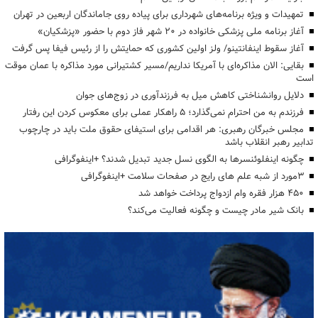
تمهیدات و ویژه برنامه‌های شهرداری برای پیاده روی جاماندگان اربعین در تهران
آغاز برنامه ملی پزشکی خانواده در ۲۰ شهر فاز دوم با حضور «پزشکیان»
آغاز سقوط اینفانتینو/ ولز اولین کشوری که حمایتش را از رئیس فیفا پس گرفت
بقایی: الان مذاکره‌ای با آمریکا نداریم/مسیر کشتیرانی مورد مذاکره با عمان موقت
است
دلایل روانشناختی کاهش میل به فرزندآوری در زوج‌های جوان
فرزندم به من احترام نمی‌گذارد؛ ۵ راهکار عملی برای معکوس کردن این رفتار
مجلس خبرگان رهبری: هر اقدامی برای استیفای حقوق ملت باید در چارچوب
تدابیر رهبر انقلاب باشد
چگونه اینفلوئنسرها به الگوی نسل جدید تبدیل شدند؟ +اینفوگرافی
3مورد از شبه علم های رایج در صفحات سلامت +اینفوگرافی
۴۵۰ هزار فقره وام ازدواج پرداخت خواهد شد
بانک شیر مادر چیست و چگونه فعالیت می‌کند؟