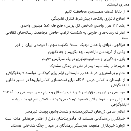
مجازی نیستند
از نقاط ضعف همسرمان محافظت کنیم
اصلاح ناترازی بانک‌ها؛ پیش‌شرط کنترل نقدینگی
رشد ۱۱۲ هزار واحدی شاخص کل بورس؛ فتح قله ۵.۵ میلیون واحدی
اعتراف رسانه‌های خارجی به شکست ترامپ حاصل مجاهدت رسانه‌های انقلابی
است
عراقچی: توافق با عمان نزدیک است/ تکذیب سهم ۱۱ درصدی ایران از خزر
وقتی از فرزندمان ناراحتیم، چه بگوییم و چه نگوییم
بازی، یادگیری و مسئولیت‌پذیری در یک سرگرمی +فیلم
حریم‌ها را بشناسیم؛ رمز آرامش در زندگی مشترک
نظم و برنامه‌ریزی در خانه؛ راز تابستانی آرام برای کودکانی توانمند +اینفوگرافی
از تابستان تا کلاس درس؛ ۶ گام برای آماده‌سازی کلاس‌اولی‌ها در مسیر دانایی
+اینفوگرافی
موسیقی در ترازوی حق/رهبر شهید درباره حلال و حرام بودن موسیقی چه گفتند؟
تنهایی سر سفره؛ وقتی «سفره کوچک می‌شود» سلامتی هم تهدید می‌شود
+اینفوگرافی
اعلام اسامی ژل‌های تسکین‌دهنده و شست‌وشوی پوست غیرمجاز
خبرنگاران رزمندگانی هستند که مأموریت‌شان دفاع از اقتدار فرهنگی ملت است
اژه‌ای: خبرنگاران متعهد، هم‌سنگر رزمندگان در میدان جنگ شناختی هستند