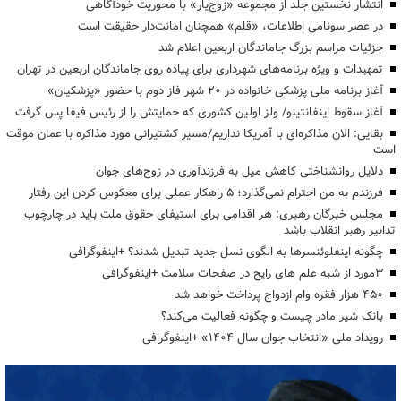
انتشار نخستین جلد از مجموعه «زوج‌یار» با محوریت خودآگاهی
در عصر سونامی اطلاعات، «قلم» همچنان امانت‌دار حقیقت است
جزئیات مراسم بزرگ جاماندگان اربعین اعلام شد
تمهیدات و ویژه برنامه‌های شهرداری برای پیاده روی جاماندگان اربعین در تهران
آغاز برنامه ملی پزشکی خانواده در ۲۰ شهر فاز دوم با حضور «پزشکیان»
آغاز سقوط اینفانتینو/ ولز اولین کشوری که حمایتش را از رئیس فیفا پس گرفت
بقایی: الان مذاکره‌ای با آمریکا نداریم/مسیر کشتیرانی مورد مذاکره با عمان موقت
است
دلایل روانشناختی کاهش میل به فرزندآوری در زوج‌های جوان
فرزندم به من احترام نمی‌گذارد؛ ۵ راهکار عملی برای معکوس کردن این رفتار
مجلس خبرگان رهبری: هر اقدامی برای استیفای حقوق ملت باید در چارچوب
تدابیر رهبر انقلاب باشد
چگونه اینفلوئنسرها به الگوی نسل جدید تبدیل شدند؟ +اینفوگرافی
3مورد از شبه علم های رایج در صفحات سلامت +اینفوگرافی
۴۵۰ هزار فقره وام ازدواج پرداخت خواهد شد
بانک شیر مادر چیست و چگونه فعالیت می‌کند؟
رویداد ملی «انتخاب جوان سال ۱۴۰۴» +اینفوگرافی