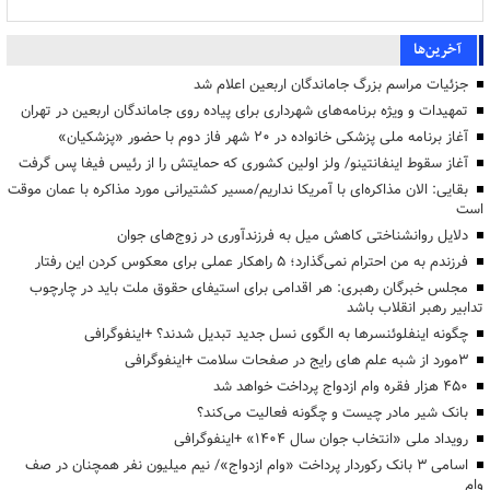
آخرین‌ها
جزئیات مراسم بزرگ جاماندگان اربعین اعلام شد
تمهیدات و ویژه برنامه‌های شهرداری برای پیاده روی جاماندگان اربعین در تهران
آغاز برنامه ملی پزشکی خانواده در ۲۰ شهر فاز دوم با حضور «پزشکیان»
آغاز سقوط اینفانتینو/ ولز اولین کشوری که حمایتش را از رئیس فیفا پس گرفت
بقایی: الان مذاکره‌ای با آمریکا نداریم/مسیر کشتیرانی مورد مذاکره با عمان موقت
است
دلایل روانشناختی کاهش میل به فرزندآوری در زوج‌های جوان
فرزندم به من احترام نمی‌گذارد؛ ۵ راهکار عملی برای معکوس کردن این رفتار
مجلس خبرگان رهبری: هر اقدامی برای استیفای حقوق ملت باید در چارچوب
تدابیر رهبر انقلاب باشد
چگونه اینفلوئنسرها به الگوی نسل جدید تبدیل شدند؟ +اینفوگرافی
3مورد از شبه علم های رایج در صفحات سلامت +اینفوگرافی
۴۵۰ هزار فقره وام ازدواج پرداخت خواهد شد
بانک شیر مادر چیست و چگونه فعالیت می‌کند؟
رویداد ملی «انتخاب جوان سال ۱۴۰۴» +اینفوگرافی
اسامی ۳ بانک رکوردار پرداخت «وام ازدواج»/ نیم میلیون نفر همچنان در صف
وام