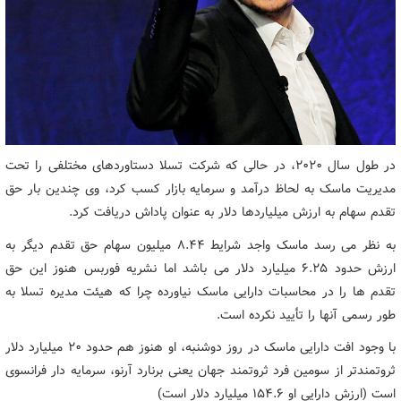
در طول سال 2020، در حالی که شرکت تسلا دستاوردهای مختلفی را تحت
مدیریت ماسک به لحاظ درآمد و سرمایه بازار کسب کرد، وی چندین بار حق
تقدم سهام به ارزش میلیاردها دلار به عنوان پاداش دریافت کرد.
به نظر می رسد ماسک واجد شرایط 8.44 میلیون سهام حق تقدم دیگر به
ارزش حدود 6.25 میلیارد دلار می باشد اما نشریه فوربس هنوز این حق
تقدم ها را در محاسبات دارایی ماسک نیاورده چرا که هیئت مدیره تسلا به
طور رسمی آنها را تأیید نکرده است.
با وجود افت دارایی ماسک در روز دوشنبه، او هنوز هم حدود 20 میلیارد دلار
ثروتمندتر از سومین فرد ثروتمند جهان یعنی برنارد آرنو، سرمایه دار فرانسوی
است (ارزش دارایی او 154.6 میلیارد دلار است)