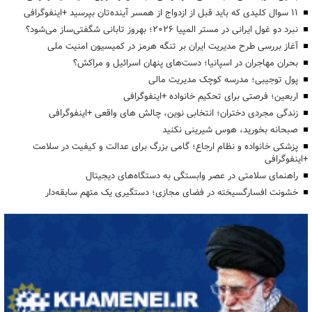
۱۱ سوال کلیدی که باید قبل از ازدواج از همسر آینده‌تان بپرسید +اینفوگرافی
نبرد دو غول ایرانی در مستر المپیا ۲۰۲۶؛ بهروز تابانی شگفتی‌ساز می‌شود؟
آغاز بررسی طرح مدیریت ایران بر تنگه هرمز در کمیسیون امنیت ملی
بحران مهاجران در اسپانیا؛ دست‌های پنهان اسرائیل و مراکش؟
پول توجیبی؛ مدرسه کوچک مدیریت مالی
اربعین؛ فرصتی برای تحکیم خانواده +اینفوگرافی
زندگی مجردی دختران؛ انتخابی نوین، چالش های واقعی +اینفوگرافی
صبحانه بخورید، هوس شیرینی نکنید
پزشکی خانواده و نظام ارجاع؛ گامی بزرگ برای عدالت و کیفیت در سلامت
+اینفوگرافی
راهنمای سلامتی در عصر وابستگی به دستگاه‌های دیجیتال
خشونت افسارگسیخته در فضای مجازی؛ دستگیری یک متهم سابقه‌دار