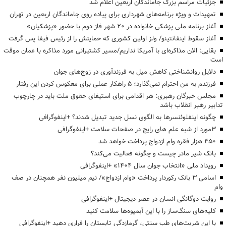
جزئیات مراسم بزرگ جاماندگان اربعین اعلام شد
تمهیدات و ویژه برنامه‌های شهرداری برای پیاده روی جاماندگان اربعین در تهران
آغاز برنامه ملی پزشکی خانواده در ۲۰ شهر فاز دوم با حضور «پزشکیان»
آغاز سقوط اینفانتینو/ ولز اولین کشوری که حمایتش را از رئیس فیفا پس گرفت
بقایی: الان مذاکره‌ای با آمریکا نداریم/مسیر کشتیرانی مورد مذاکره با عمان موقت
است
دلایل روانشناختی کاهش میل به فرزندآوری در زوج‌های جوان
فرزندم به من احترام نمی‌گذارد؛ ۵ راهکار عملی برای معکوس کردن این رفتار
مجلس خبرگان رهبری: هر اقدامی برای استیفای حقوق ملت باید در چارچوب
تدابیر رهبر انقلاب باشد
چگونه اینفلوئنسرها به الگوی نسل جدید تبدیل شدند؟ +اینفوگرافی
3مورد از شبه علم های رایج در صفحات سلامت +اینفوگرافی
۴۵۰ هزار فقره وام ازدواج پرداخت خواهد شد
بانک شیر مادر چیست و چگونه فعالیت می‌کند؟
رویداد ملی «انتخاب جوان سال ۱۴۰۴» +اینفوگرافی
اسامی ۳ بانک رکوردار پرداخت «وام ازدواج»/ نیم میلیون نفر همچنان در صف
وام
روایت دوگانگی انسان در عصر دیجیتال +اینفوگرافی
کلیه‌های سنگ‌ساز را با این آبمیوه‌ها سلامت کنید
با این شربت‌های طب سنتی، گرمازدگی تابستان را فراری دهید +اینفوگرافی