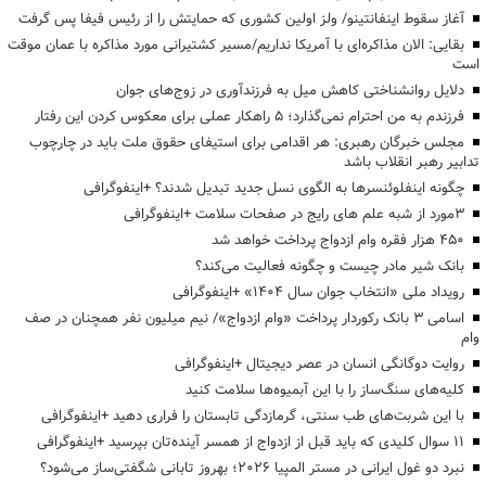
آغاز سقوط اینفانتینو/ ولز اولین کشوری که حمایتش را از رئیس فیفا پس گرفت
بقایی: الان مذاکره‌ای با آمریکا نداریم/مسیر کشتیرانی مورد مذاکره با عمان موقت
است
دلایل روانشناختی کاهش میل به فرزندآوری در زوج‌های جوان
فرزندم به من احترام نمی‌گذارد؛ ۵ راهکار عملی برای معکوس کردن این رفتار
مجلس خبرگان رهبری: هر اقدامی برای استیفای حقوق ملت باید در چارچوب
تدابیر رهبر انقلاب باشد
چگونه اینفلوئنسرها به الگوی نسل جدید تبدیل شدند؟ +اینفوگرافی
3مورد از شبه علم های رایج در صفحات سلامت +اینفوگرافی
۴۵۰ هزار فقره وام ازدواج پرداخت خواهد شد
بانک شیر مادر چیست و چگونه فعالیت می‌کند؟
رویداد ملی «انتخاب جوان سال ۱۴۰۴» +اینفوگرافی
اسامی ۳ بانک رکوردار پرداخت «وام ازدواج»/ نیم میلیون نفر همچنان در صف
وام
روایت دوگانگی انسان در عصر دیجیتال +اینفوگرافی
کلیه‌های سنگ‌ساز را با این آبمیوه‌ها سلامت کنید
با این شربت‌های طب سنتی، گرمازدگی تابستان را فراری دهید +اینفوگرافی
۱۱ سوال کلیدی که باید قبل از ازدواج از همسر آینده‌تان بپرسید +اینفوگرافی
نبرد دو غول ایرانی در مستر المپیا ۲۰۲۶؛ بهروز تابانی شگفتی‌ساز می‌شود؟