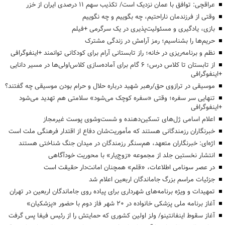
عراقچی: توافق با عمان نزدیک است/ تکذیب سهم ۱۱ درصدی ایران از خزر
وقتی از فرزندمان ناراحتیم، چه بگوییم و چه نگوییم
بازی، یادگیری و مسئولیت‌پذیری در یک سرگرمی +فیلم
حریم‌ها را بشناسیم؛ رمز آرامش در زندگی مشترک
نظم و برنامه‌ریزی در خانه؛ راز تابستانی آرام برای کودکانی توانمند +اینفوگرافی
از تابستان تا کلاس درس؛ ۶ گام برای آماده‌سازی کلاس‌اولی‌ها در مسیر دانایی
+اینفوگرافی
موسیقی در ترازوی حق/رهبر شهید درباره حلال و حرام بودن موسیقی چه گفتند؟
تنهایی سر سفره؛ وقتی «سفره کوچک می‌شود» سلامتی هم تهدید می‌شود
+اینفوگرافی
اعلام اسامی ژل‌های تسکین‌دهنده و شست‌وشوی پوست غیرمجاز
خبرنگاران رزمندگانی هستند که مأموریت‌شان دفاع از اقتدار فرهنگی ملت است
اژه‌ای: خبرنگاران متعهد، هم‌سنگر رزمندگان در میدان جنگ شناختی هستند
انتشار نخستین جلد از مجموعه «زوج‌یار» با محوریت خودآگاهی
در عصر سونامی اطلاعات، «قلم» همچنان امانت‌دار حقیقت است
جزئیات مراسم بزرگ جاماندگان اربعین اعلام شد
تمهیدات و ویژه برنامه‌های شهرداری برای پیاده روی جاماندگان اربعین در تهران
آغاز برنامه ملی پزشکی خانواده در ۲۰ شهر فاز دوم با حضور «پزشکیان»
آغاز سقوط اینفانتینو/ ولز اولین کشوری که حمایتش را از رئیس فیفا پس گرفت