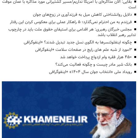
بقایی: الان مذاکره‌ای با آمریکا نداریم/مسیر کشتیرانی مورد مذاکره با عمان موقت
است
دلایل روانشناختی کاهش میل به فرزندآوری در زوج‌های جوان
فرزندم به من احترام نمی‌گذارد؛ ۵ راهکار عملی برای معکوس کردن این رفتار
مجلس خبرگان رهبری: هر اقدامی برای استیفای حقوق ملت باید در چارچوب
تدابیر رهبر انقلاب باشد
چگونه اینفلوئنسرها به الگوی نسل جدید تبدیل شدند؟ +اینفوگرافی
3مورد از شبه علم های رایج در صفحات سلامت +اینفوگرافی
۴۵۰ هزار فقره وام ازدواج پرداخت خواهد شد
بانک شیر مادر چیست و چگونه فعالیت می‌کند؟
رویداد ملی «انتخاب جوان سال ۱۴۰۴» +اینفوگرافی