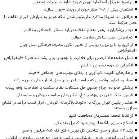
توضیح مدیرکل استاندارد تهران درباره شایعات لبنیات صنعتی
استقبال بیش از ۲۰۸ هزار جوان از رویداد «جوان سال»
عراقچی: با آمریکا مذاکره نداریم/باز شدن تنگه هرمز به شرایطی غیر از تفاهم با
عمان مرتبط است
دیدار پزشکیان با رهبر معظم انقلاب درباره مسائل اقتصادی و نظامی
کم‌تحرکی، بمب ساعتی سلامت جوانان
از کی‌پاپ تا یوتیوبر؛ روایتی از تغییر الگوی مصرف فرهنگی نسل جوان
+اینفوگرافی
نسل صفحه‌ها؛ فرصتی برای خلاقیت یا تهدیدی برای رشد شناختی؟ +اینفوگرافی
الگویابی در دوره نوجوانی + فیلم
راهکارهای تقویت تاب‌آوری و ارتقای مهارت‌های اجتماعی + فیلم
سواد رسانه‌ای؛ واکسنی که جامعه را در برابر سیل اخبار جعلی ایمن می‌کند
پزشکی خانواده؛ چراغ جادوی حل مشکلات نظام سلامت یا اصلاحات واقع بینانه
فرمول خنک شدن در روزهای داغ؛ لباس‌های مناسب نوزادان و سالمندان
هشدار پلیس تهران بزرگ به «کودک‌بلاگرها»؛ کودکان، ابزار کسب درآمد در فضای
مجازی نیستند
از نقاط ضعف همسرمان محافظت کنیم
اصلاح ناترازی بانک‌ها؛ پیش‌شرط کنترل نقدینگی
رشد ۱۱۲ هزار واحدی شاخص کل بورس؛ فتح قله ۵.۵ میلیون واحدی
اعتراف رسانه‌های خارجی به شکست ترامپ حاصل مجاهدت رسانه‌های انقلابی