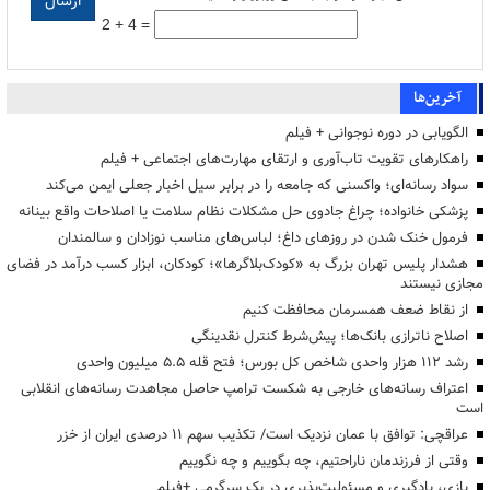
2 + 4 =
آخرین‌ها
الگویابی در دوره نوجوانی + فیلم
راهکارهای تقویت تاب‌آوری و ارتقای مهارت‌های اجتماعی + فیلم
سواد رسانه‌ای؛ واکسنی که جامعه را در برابر سیل اخبار جعلی ایمن می‌کند
پزشکی خانواده؛ چراغ جادوی حل مشکلات نظام سلامت یا اصلاحات واقع بینانه
فرمول خنک شدن در روزهای داغ؛ لباس‌های مناسب نوزادان و سالمندان
هشدار پلیس تهران بزرگ به «کودک‌بلاگرها»؛ کودکان، ابزار کسب درآمد در فضای
مجازی نیستند
از نقاط ضعف همسرمان محافظت کنیم
اصلاح ناترازی بانک‌ها؛ پیش‌شرط کنترل نقدینگی
رشد ۱۱۲ هزار واحدی شاخص کل بورس؛ فتح قله ۵.۵ میلیون واحدی
اعتراف رسانه‌های خارجی به شکست ترامپ حاصل مجاهدت رسانه‌های انقلابی
است
عراقچی: توافق با عمان نزدیک است/ تکذیب سهم ۱۱ درصدی ایران از خزر
وقتی از فرزندمان ناراحتیم، چه بگوییم و چه نگوییم
بازی، یادگیری و مسئولیت‌پذیری در یک سرگرمی +فیلم