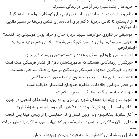
حریم‌ها را بشناسیم؛ رمز آرامش در زندگی مشترک
نظم و برنامه‌ریزی در خانه؛ راز تابستانی آرام برای کودکانی توانمند +اینفوگرافی
از تابستان تا کلاس درس؛ ۶ گام برای آماده‌سازی کلاس‌اولی‌ها در مسیر دانایی
+اینفوگرافی
موسیقی در ترازوی حق/رهبر شهید درباره حلال و حرام بودن موسیقی چه گفتند؟
تنهایی سر سفره؛ وقتی «سفره کوچک می‌شود» سلامتی هم تهدید می‌شود
+اینفوگرافی
اعلام اسامی ژل‌های تسکین‌دهنده و شست‌وشوی پوست غیرمجاز
خبرنگاران رزمندگانی هستند که مأموریت‌شان دفاع از اقتدار فرهنگی ملت است
اژه‌ای: خبرنگاران متعهد، هم‌سنگر رزمندگان در میدان جنگ شناختی هستند
انتشار نخستین جلد از مجموعه «زوج‌یار» با محوریت خودآگاهی
در عصر سونامی اطلاعات، «قلم» همچنان امانت‌دار حقیقت است
جزئیات مراسم بزرگ جاماندگان اربعین اعلام شد
تمهیدات و ویژه برنامه‌های شهرداری برای پیاده روی جاماندگان اربعین در تهران
آغاز برنامه ملی پزشکی خانواده در ۲۰ شهر فاز دوم با حضور «پزشکیان»
آغاز سقوط اینفانتینو/ ولز اولین کشوری که حمایتش را از رئیس فیفا پس گرفت
بقایی: الان مذاکره‌ای با آمریکا نداریم/مسیر کشتیرانی مورد مذاکره با عمان موقت
است
دلایل روانشناختی کاهش میل به فرزندآوری در زوج‌های جوان