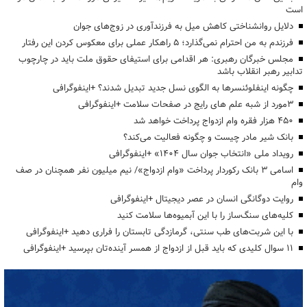
است
دلایل روانشناختی کاهش میل به فرزندآوری در زوج‌های جوان
فرزندم به من احترام نمی‌گذارد؛ ۵ راهکار عملی برای معکوس کردن این رفتار
مجلس خبرگان رهبری: هر اقدامی برای استیفای حقوق ملت باید در چارچوب
تدابیر رهبر انقلاب باشد
چگونه اینفلوئنسرها به الگوی نسل جدید تبدیل شدند؟ +اینفوگرافی
3مورد از شبه علم های رایج در صفحات سلامت +اینفوگرافی
۴۵۰ هزار فقره وام ازدواج پرداخت خواهد شد
بانک شیر مادر چیست و چگونه فعالیت می‌کند؟
رویداد ملی «انتخاب جوان سال ۱۴۰۴» +اینفوگرافی
اسامی ۳ بانک رکوردار پرداخت «وام ازدواج»/ نیم میلیون نفر همچنان در صف
وام
روایت دوگانگی انسان در عصر دیجیتال +اینفوگرافی
کلیه‌های سنگ‌ساز را با این آبمیوه‌ها سلامت کنید
با این شربت‌های طب سنتی، گرمازدگی تابستان را فراری دهید +اینفوگرافی
۱۱ سوال کلیدی که باید قبل از ازدواج از همسر آینده‌تان بپرسید +اینفوگرافی