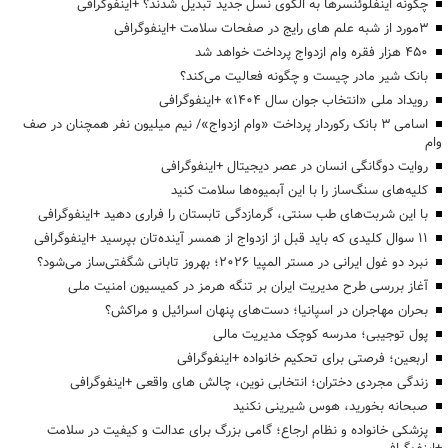
چگونه اینفلوئنسرها به الگوی نسل جدید تبدیل شدند؟ +اینفوگرافی
3مورد از شبه علم های رایج در صفحات سلامت +اینفوگرافی
۴۵۰ هزار فقره وام ازدواج پرداخت خواهد شد
بانک شیر مادر چیست و چگونه فعالیت می‌کند؟
رویداد ملی «انتخاب جوان سال ۱۴۰۴» +اینفوگرافی
اسامی ۳ بانک رکوردار پرداخت «وام ازدواج»/ نیم میلیون نفر همچنان در صف
وام
روایت دوگانگی انسان در عصر دیجیتال +اینفوگرافی
کلیه‌های سنگ‌ساز را با این آبمیوه‌ها سلامت کنید
با این شربت‌های طب سنتی، گرمازدگی تابستان را فراری دهید +اینفوگرافی
۱۱ سوال کلیدی که باید قبل از ازدواج از همسر آینده‌تان بپرسید +اینفوگرافی
نبرد دو غول ایرانی در مستر المپیا ۲۰۲۶؛ بهروز تابانی شگفتی‌ساز می‌شود؟
آغاز بررسی طرح مدیریت ایران بر تنگه هرمز در کمیسیون امنیت ملی
بحران مهاجران در اسپانیا؛ دست‌های پنهان اسرائیل و مراکش؟
پول توجیبی؛ مدرسه کوچک مدیریت مالی
اربعین؛ فرصتی برای تحکیم خانواده +اینفوگرافی
زندگی مجردی دختران؛ انتخابی نوین، چالش های واقعی +اینفوگرافی
صبحانه بخورید، هوس شیرینی نکنید
پزشکی خانواده و نظام ارجاع؛ گامی بزرگ برای عدالت و کیفیت در سلامت