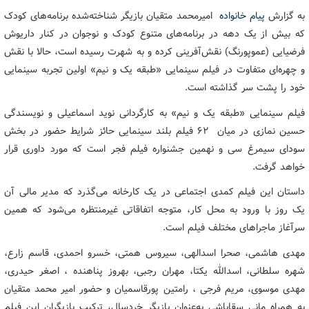
به گزارش
پیام خانواده
امیرمحمد متقیان بازیگر شناخته‌شده برنامه‌های کودک
که بیش از یک دهه در برنامه‌های متنوع کودک و نوجوان در کنار داریوش
فرضیایی (عموپورنگ) نقش‌آفرینی کرده و به شهرت رسیده است، حالا با نقش
و چهره‌ای متفاوت در فیلم سینمایی «طبقه یک و نیم» اولین تجربه سینمایی
خود را پشت سر گذاشته است.
فیلم سینمایی «طبقه یک و نیم» به کارگردانی نوید اسماعیلی و نویسندگی
حسین نمازی در میان ۶۲ فیلم بلند سینمایی حائز شرایط حضور در بخش
سودای سیمرغ سی و نهمین جشنواره فیلم فجر است که مورد داوری قرار
خواهد گرفت.
داستان این فیلم کمدی اجتماعی در یک کارخانه می‌گذرد که مدیر مالی آن
یک روز با ورود به محل کار، متوجه اتفاقاتی غیرمنتظره می‌شود که همین
سرآغاز ماجراهای مختلف فیلم است.
مهدی هاشمی، صحرا اسدالهی، سیروس همتی، خسرو احمدی، قاسم زارع،
شهره سلطانی، اسدالله یکتا، مهران رجبی، بهروز پناهنده ، اصغر حیدری،
مهدی موسوی، مریم فرجی ، رامتین پورقاسمیان و حضور امیر محمد متقیان
به همراه مانی سقاباشی به‌عنوان بازیگر خردسال، ترکیب بازیگران این فیلم