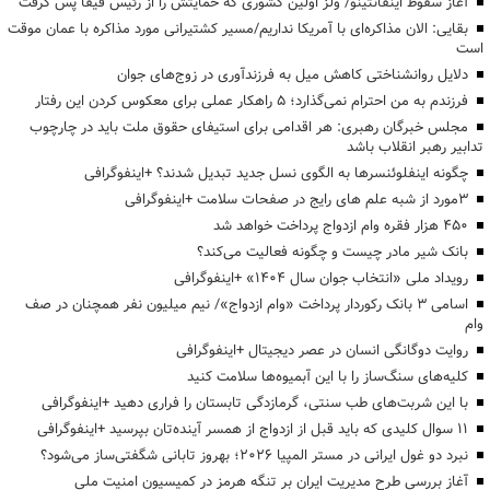
آغاز سقوط اینفانتینو/ ولز اولین کشوری که حمایتش را از رئیس فیفا پس گرفت
بقایی: الان مذاکره‌ای با آمریکا نداریم/مسیر کشتیرانی مورد مذاکره با عمان موقت
است
دلایل روانشناختی کاهش میل به فرزندآوری در زوج‌های جوان
فرزندم به من احترام نمی‌گذارد؛ ۵ راهکار عملی برای معکوس کردن این رفتار
مجلس خبرگان رهبری: هر اقدامی برای استیفای حقوق ملت باید در چارچوب
تدابیر رهبر انقلاب باشد
چگونه اینفلوئنسرها به الگوی نسل جدید تبدیل شدند؟ +اینفوگرافی
3مورد از شبه علم های رایج در صفحات سلامت +اینفوگرافی
۴۵۰ هزار فقره وام ازدواج پرداخت خواهد شد
بانک شیر مادر چیست و چگونه فعالیت می‌کند؟
رویداد ملی «انتخاب جوان سال ۱۴۰۴» +اینفوگرافی
اسامی ۳ بانک رکوردار پرداخت «وام ازدواج»/ نیم میلیون نفر همچنان در صف
وام
روایت دوگانگی انسان در عصر دیجیتال +اینفوگرافی
کلیه‌های سنگ‌ساز را با این آبمیوه‌ها سلامت کنید
با این شربت‌های طب سنتی، گرمازدگی تابستان را فراری دهید +اینفوگرافی
۱۱ سوال کلیدی که باید قبل از ازدواج از همسر آینده‌تان بپرسید +اینفوگرافی
نبرد دو غول ایرانی در مستر المپیا ۲۰۲۶؛ بهروز تابانی شگفتی‌ساز می‌شود؟
آغاز بررسی طرح مدیریت ایران بر تنگه هرمز در کمیسیون امنیت ملی