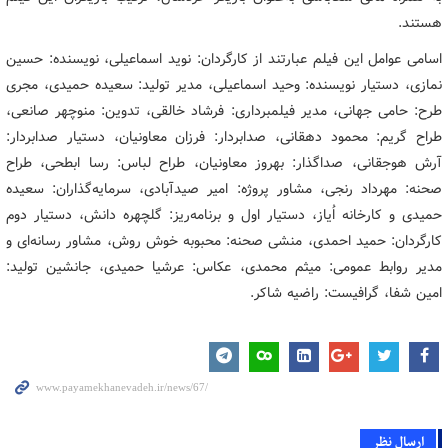
هستند.
اسامی عوامل این فیلم عبارتند از کارگردان: نوید اسماعیلی، نویسنده: حسین
نمازی، دستیار نویسنده: وحید اسماعیلی، مدیر تولید: سعیده حمیدی، مجری
طرح: حامی جهانی، مدیر فیلمبرداری: فرشاد خالقی، تدوین: منوچهر صانعی،
طراح گریم: محمود دهقانی، صدابردار: فرزان معاونیان، دستیار صدابردار:
آرش هوجقانی، صداگذار: بهروز معاونیان، طراح لباس: رسا ابطحی، طراح
صحنه: مهرداد رنجی، مشاور پروژه: امیر صیدآبادی، سرمایه‌گذاران: سعیده
حمیدی و کارخانه اُیاز، دستیار اول و برنامه‌ریز: گلچهره دانش، دستیار دوم
کارگردان: حمید احمدی، منشی صحنه: محبوبه خوش روش، مشاور رسانه‌ای و
مدیر روابط عمومی: میثم محمدی، عکاس: عرشیا حمیدی، جانشین تولید:
امین شفا، گرافیست: راضیه شاکر.
ارسال نظر